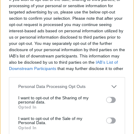
processing of your personal or sensitive information for
targeted advertising by us, please use the below opt-out
section to confirm your selection. Please note that after your
opt-out request is processed you may continue seeing
Társadalomábrázolás, dokumentarista fotográfia - sorozat -
interest-based ads based on personal information utilized by
2. helyezett: Koszticsák Szilárd (MTVA): Tiltott szépségszalon
us or personal information disclosed to third parties prior to
#19
your opt-out. You may separately opt-out of the further
disclosure of your personal information by third parties on the
IAB’s list of downstream participants. This information may
also be disclosed by us to third parties on the
IAB’s List of
Downstream Participants
that may further disclose it to other
third parties.
Please note that this website/app uses one or more Google
Personal Data Processing Opt Outs
services and may gather and store information including but
not limited to your visit or usage behaviour. You may click to
I want to opt-out of the Sharing of my
personal data.
grant or deny consent to Google and its third-party tags to
Opted In
use your data for below specified purposes in below Google
consent section.
I want to opt-out of the Sale of my
Personal Data.
Opted In