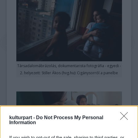
Társadalomábrázolás, dokumentarista fotográfia - egyedi -
2. helyezett: Stiller Ákos (hvg.hu): Cigánysorról a panelbe
kulturpart -
Do Not Process My Personal
Information
If you wish to opt-out of the sale, sharing to third parties, or