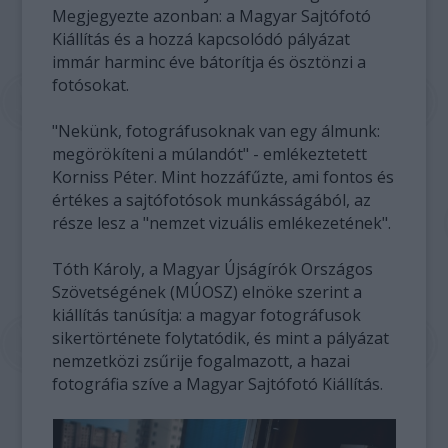
Megjegyezte azonban: a Magyar Sajtófotó
Kiállítás és a hozzá kapcsolódó pályázat
immár harminc éve bátorítja és ösztönzi a
fotósokat.
"Nekünk, fotográfusoknak van egy álmunk:
megörökíteni a múlandót" - emlékeztetett
Korniss Péter. Mint hozzáfűzte, ami fontos és
értékes a sajtófotósok munkásságából, az
része lesz a "nemzet vizuális emlékezetének".
Tóth Károly, a Magyar Újságírók Országos
Szövetségének (MÚOSZ) elnöke szerint a
kiállítás tanúsítja: a magyar fotográfusok
sikertörténete folytatódik, és mint a pályázat
nemzetközi zsűrije fogalmazott, a hazai
fotográfia szíve a Magyar Sajtófotó Kiállítás.