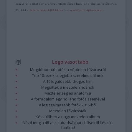
nem vállal, azokat nem ellenőrzi. Kifogás esetén forduljon a blog szerkesztőjéhez.
Részletek a
Felhasználási feltételekben
és az
adatvédelmi tájékoztatóban
.
Legolvasottabb
Megdöbbentő fotók a néptelen fővárosról
Top 10: ezek a legjobb szerelmes filmek
A 10 legütősebb drogos film
Megjöttek a meztelen hősnők
Meztelenség és anatómia
A forradalom egy holland fotós szemével
A legizgalmasabb fotók 2015-ből
Meztelen fővárosiak
Készülőben a nagy meztelen album
Nézd meg a 48-as szabadságharc hőseiről készült
fotókat!