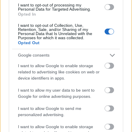
Természet és tudomány - sorozat - 1. helyezett: Pályi Zsófia
I want to opt-out of processing my
Personal Data for Targeted Advertising.
(Origo): Illegális aranyásók
Opted In
László Ágnes, a kiállítás kommunikációs
I want to opt-out of Collection, Use,
Retention, Sale, and/or Sharing of my
igazgató a megnyitón emlékeztetett: a
Personal Data that Is Unrelated with the
Purposes for which it was collected.
jubileumi, harmincadik alkalommal
Opted Out
megrendezett tárlatot hagyományosan a
MÚOSZ Fotóriporteri Szakosztálya által kiírt
Google consents
fotópályázat előzte meg, amelyre ezúttal 307
szerző jelentkezett összesen 8838 felvétellel.
I want to allow Google to enable storage
related to advertising like cookies on web or
device identifiers in apps.
A kiállítás először 1982-ben a Műegyetem R
Klubjában nyílt meg Szalay Zoltán Táncsics-
I want to allow my user data to be sent to
díjas, Pulitzer-emlékdíjas fotográfus ötlete
Google for online advertising purposes.
alapján, majd a következő esztendőtől a
Budapesti Tavaszi Fesztivál rendezvényeként
I want to allow Google to send me
vonz egyre nagyobb közönséget. Szalay a
personalized advertising.
megnyitón jelentette be: a kiállítás
rendezését harminc év után, a következő
I want to allow Google to enable storage