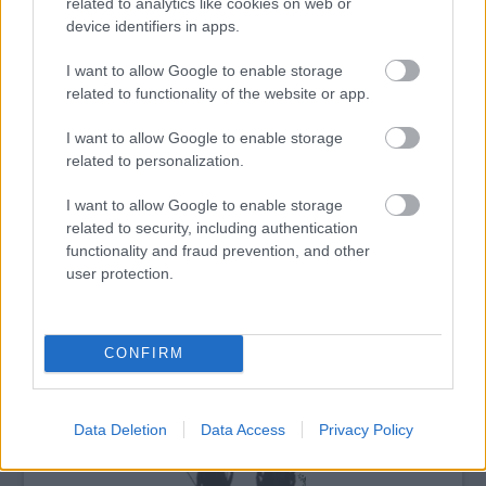
related to analytics like cookies on web or
esztendőtől a fiataloknak adja át.
device identifiers in apps.
A XXX. Magyar Sajtófotó Kiállítás és a Harminc
I want to allow Google to enable storage
év képekben című, az elmúlt három évtized
related to functionality of the website or app.
pályázatainak legjobb sajtófotóiból válogató
kísérőkiállítás május 6-ig látogatható a
I want to allow Google to enable storage
Magyar Nemzeti Múzeumban.
related to personalization.
Nézze meg a legjobb fotókat a
hvg.hu
-n!
I want to allow Google to enable storage
related to security, including authentication
functionality and fraud prevention, and other
Forrás:
MTI
user protection.
CONFIRM
Sajtó
World Press Photo
Képző
Fényképészet, fotó
Data Deletion
Data Access
Privacy Policy