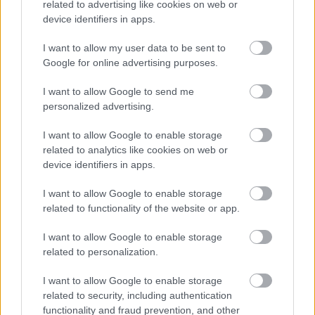
related to advertising like cookies on web or
Az
Act of Valor
előtt "még soha nem készült
device identifiers in apps.
olyan katonai film, amelynek főszereplői aktív
kommandósok" - emelte ki Bob Anderson, a
I want to allow my user data to be sent to
tengerészet hollywoodi összekötője, akinek
Google for online advertising purposes.
beosztása jelzi, hogy a szolgálatnak
I want to allow Google to send me
"hivatalos kapcsolata" van a Los Angeles-i
personalized advertising.
filmiparral. Pedig a hadsereg és Hollywood
kapcsolata régi időkre nyúlik vissza. Már a
I want to allow Google to enable storage
legjobb filmnek járó első Oscar-díjjal
related to analytics like cookies on web or
jutalmazott mű, a Wings című is a hadsereg
device identifiers in apps.
segítségével készült. Talán kissé meglepő
módon a Pentagon érdeklődése később a
I want to allow Google to enable storage
gyermekműsorok, a Lassie vagy épp a Miki
related to functionality of the website or app.
egér klub irányába mozdult el, kiváltképpen,
I want to allow Google to enable storage
ha azok újonnan megjelenő technológiákkal
related to personalization.
foglalkoztak.
I want to allow Google to enable storage
Az 1970-es évek végére a vietnámi háború és
related to security, including authentication
annak hatásai lehűtötték a közönség katonai
functionality and fraud prevention, and other