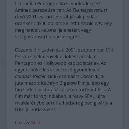
fizetnek a Pentagon közreműködéséért.
Aminek persze ára van. Az
Ellenséges terület
című 2001-es thriller stábjának például
óránként 4500 dollárt kellett fizetnie egy-egy
megrendelt katonai jelenetért vagy
szolgáltatásért a hadseregnek.
Oszama bin Laden és a 2001. szeptember 11-i
terrorcselekmények új lökést adtak a
Pentagon és Hollywood kapcsolatának. Az
együttműködés következő gyümölcse
A
bombák földjén
című drámáért Oscar-díjjal
jutalmazott Kathryn Bigelow filmje, épp egy
bin Laden kiiktatásáról szóló történet lesz. A
film már forog Indiában, a Navy SEAL újra
rivaldafénybe kerül, a hadsereg pedig várja a
friss jelentkezőket...
Forrás:
MTI