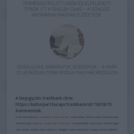
TERMÉSZETFELETTI ERŐK ÉS ELFELEDETT
TITKOK: ITT A SHELBY OAKS – A GONOSZ
NYOMÁBAN MAGYAR ELŐZETESE
SZÁGULDÁS, SÁRKÁNYOK, ROSSZFIÚK – A NYÁR
10 LEGKEDVELTEBB MOZIJA MAGYARORSZÁGON
A bejegyzés trackback címe:
https://kulturpart.hu/api/trackback/id/7905870
Kommentek:
A hozzászólások a
vonatkozó jogszabályok
értelmében felhasználói tartalomnak
minősülnek, értük a
szolgáltatás technikai
üzemeltetője semmilyen felelősséget
nem vállal, azokat nem ellenőrzi. Kifogás esetén forduljon a blog szerkesztőjéhez.