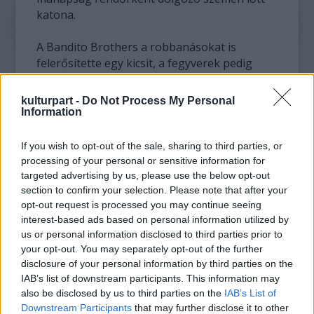
katona.
A Bandito Brothers a robbanásokat is
felerősítette egy kicsit, a fegyverek pedig
gyakran hangtompító nélkül sültek el a hatás
kedvéért. Az alkotó páros leginkább a
kulturpart -
Do Not Process My Personal
kommandósok bírálatától tartott. "Egy célunk
Information
volt: az, hogy a fiúk a film után is leüljenek
velünk sörözni. És ez így is lett" - jegyezte
If you wish to opt-out of the sale, sharing to third parties, or
meg McCoy. Ugyan forgatókönyv alapján
processing of your personal or sensitive information for
dolgoztak, ám mivel a szereplők magukat
targeted advertising by us, please use the below opt-out
section to confirm your selection. Please note that after your
játszották, ez sok esetben felülírta a
opt-out request is processed you may continue seeing
szkriptet. "Nem a színésszel beszéltünk a
interest-based ads based on personal information utilized by
karakterről, hanem magával a karakterrel. Ha
us or personal information disclosed to third parties prior to
pedig ragaszkodott ahhoz, hogy ő nem
your opt-out. You may separately opt-out of the further
mondana olyat, ami a forgatókönyvben van,
disclosure of your personal information by third parties on the
akkor nem lehetett vitázni, mert ő saját
IAB’s list of downstream participants. This information may
magát alakította" - fogalmazott Waugh.
also be disclosed by us to third parties on the
IAB’s List of
Downstream Participants
that may further disclose it to other