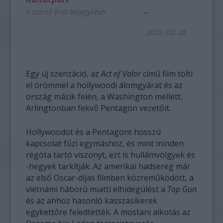
a szerző friss bejegyzései
2012. 03. 28.
Egy új szenzáció, az
Act of Valor
című film tölti
el örömmel a hollywoodi álomgyárat és az
ország másik felén, a Washington mellett,
Arlingtonban fekvő Pentagon vezetőit.
Hollywoodot és a Pentagont hosszú
kapcsolat fűzi egymáshoz, és mint minden
régóta tartó viszonyt, ezt is hullámvölgyek és
-hegyek tarkítják. Az amerikai hadsereg már
az első Oscar-díjas filmben közreműködött, a
vietnámi háború miatti elhidegülést a
Top Gun
és az ahhoz hasonló kasszasikerek
egykettőre feledtették. A mostani alkotás az