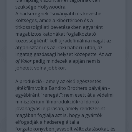
Manapság viszont a Pentagonnak van
szüksége Hollywoodra.
A hadseregnek "soványabb és kevésbé
költséges, ámde a kibertérben és a
titkosszolgálati bevetésekben egyaránt
magabiztos katonákat foglalkoztató
közösségként" kell újradefiniálnia magát az
afganisztáni és az iraki háború után, az
ingatag gazdasági helyzet közepette. Az
Act
of Valor
pedig mindezek alapján nem is
jöhetett volna jobbkor.
A produkció - amely az első egészestés
játékfilm volt a Bandito Brothers pályáján -
egyébiránt "renegát": nem esett át a védelmi
minisztérium filmprodukciókról döntő
jóváhagyási eljárásán, amely rendszerint
magában foglalja azt is, hogy a gyártók
elfogadják a hadsereg által a
forgatókönyvben javasolt változtatásokat, és