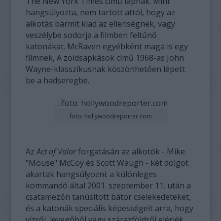
The New York Times című lapnak. Mint
hangsúlyozta, nem tartott attól, hogy az
alkotás bármit kiad az ellenségnek, vagy
veszélybe sodorja a filmben feltűnő
katonákat. McRaven egyébként maga is egy
filmnek, A zöldsapkások című 1968-as John
Wayne-klasszikusnak köszönhetően lépett
be a hadseregbe.
foto: hollywoodreporter.com
Az
Act of Valor
forgatásán az alkotók - Mike
"Mouse" McCoy és Scott Waugh - két dolgot
akartak hangsúlyozni: a különleges
kommandó által 2001. szeptember 11. után a
csatamezőn tanúsított bátor cselekedeteket,
és a katonák speciális képességeit arra, hogy
vízről, levegőből vagy szárazföldről elérjék