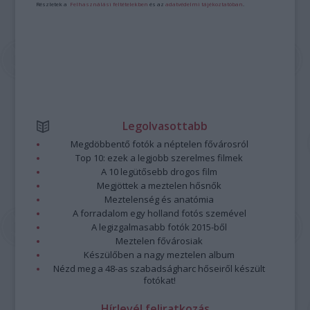
Részletek a
Felhasználási feltételekben
és az
adatvédelmi tájékoztatóban
.
Legolvasottabb
Megdöbbentő fotók a néptelen fővárosról
Top 10: ezek a legjobb szerelmes filmek
A 10 legütősebb drogos film
Megjöttek a meztelen hősnők
Meztelenség és anatómia
A forradalom egy holland fotós szemével
A legizgalmasabb fotók 2015-ből
Meztelen fővárosiak
Készülőben a nagy meztelen album
Nézd meg a 48-as szabadságharc hőseiről készült
fotókat!
Hírlevél feliratkozás