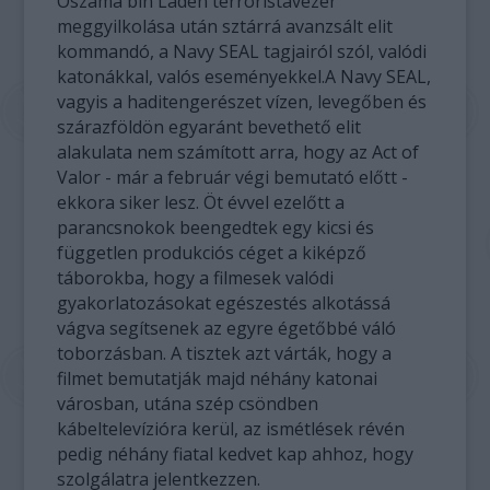
Oszama bin Laden terroristavezér
meggyilkolása után sztárrá avanzsált elit
kommandó, a Navy SEAL tagjairól szól, valódi
katonákkal, valós eseményekkel.A Navy SEAL,
vagyis a haditengerészet vízen, levegőben és
szárazföldön egyaránt bevethető elit
alakulata nem számított arra, hogy az Act of
Valor - már a február végi bemutató előtt -
ekkora siker lesz. Öt évvel ezelőtt a
parancsnokok beengedtek egy kicsi és
független produkciós céget a kiképző
táborokba, hogy a filmesek valódi
gyakorlatozásokat egészestés alkotássá
vágva segítsenek az egyre égetőbbé váló
toborzásban. A tisztek azt várták, hogy a
filmet bemutatják majd néhány katonai
városban, utána szép csöndben
kábeltelevízióra kerül, az ismétlések révén
pedig néhány fiatal kedvet kap ahhoz, hogy
szolgálatra jelentkezzen.