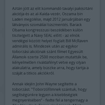
Aztán jött az elit kommandó tavalyi pakisztáni
akciója és az al-Kaida-vezér, Oszama bin
Laden megölése, majd 2012 januárjában egy
látványos szomáliai túszmentés. Barack
Obama kongresszusi beszédében külön
tisztelgett a Navy SEAL előtt - az elnök
vendégei között helyet foglalt Bill McRaven
admirális is. Mindezek után az egykor
toborzási akciónak szánt filmet Egyesült
Államok-szerte 2500 moziban mutatták be,
kényelmetlen rivaldafényt vetve egy olyan
alakulatra, amely büszke arra, hogy tartja a
száját a titkos akciókról.
Annak idején John Wayne segítette a
toborzást. "Toborzófilmnek szántuk, hogy
segítségünkre legyen a kisebbségiek
megnyerésében" - fedte fel a tengernagy a