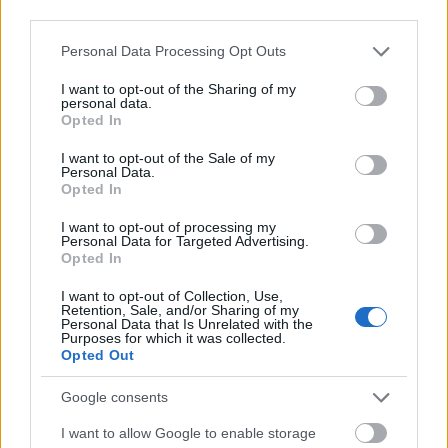
Mindez megnehezítette a filmben szereplő
third parties.
valódi színészek dolgát, és egyfajta életszerű,
Please note that this website/app uses one or more Google
Personal Data Processing Opt Outs
az általuk megtestesített karakterek
services and may gather and store information including but
gondolatait és érzelmeit átvevő alakításra
not limited to your visit or usage behaviour. You may click to
I want to opt-out of the Sharing of my
kényszerítette őket. Alex Veadov színész, aki
personal data.
grant or deny consent to Google and its third-party tags to
Opted In
a már említett vallatási jelenetben egy orosz
use your data for below specified purposes in below Google
fegyvercsempészt alakít, felfedte, hogy az a
consent section.
I want to opt-out of the Sale of my
tiszt, akivel a jelenetsort forgatta, nem sokkal
Personal Data.
Opted In
azelőtt tért vissza Afganisztánból. "Eleinte
minden rendben ment, aztán ahogy haladt
I want to opt-out of processing my
előre a felvétel, és elkezdett mindenfélével
Personal Data for Targeted Advertising.
Opted In
dobálózni, elfajult a dolog. Mikor horvátul
kezdett beszélni, az már hátborzongató volt.
I want to opt-out of Collection, Use,
Én nem beszélek horvátul, de biztos utánam
Retention, Sale, and/or Sharing of my
Personal Data that Is Unrelated with the
nézett az interneten, és látta, hogy
Purposes for which it was collected.
szerepeltem egy horvát társulat
Opted Out
színdarabjában. Szóval leellenőrzött. Kicsit
Google consents
megijedtem. De végtére is ezeknek a
fickóknak ez a feladatuk" - emlékezett vissza.
I want to allow Google to enable storage