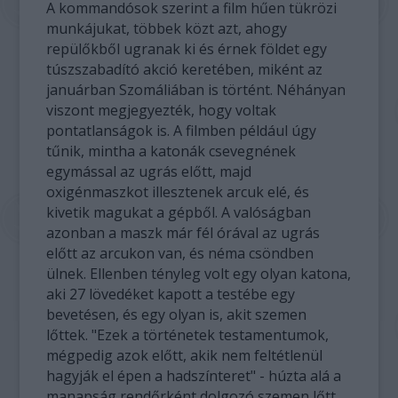
A kommandósok szerint a film hűen tükrözi
munkájukat, többek közt azt, ahogy
repülőkből ugranak ki és érnek földet egy
túszszabadító akció keretében, miként az
januárban Szomáliában is történt. Néhányan
viszont megjegyezték, hogy voltak
pontatlanságok is. A filmben például úgy
tűnik, mintha a katonák csevegnének
egymással az ugrás előtt, majd
oxigénmaszkot illesztenek arcuk elé, és
kivetik magukat a gépből. A valóságban
azonban a maszk már fél órával az ugrás
előtt az arcukon van, és néma csöndben
ülnek. Ellenben tényleg volt egy olyan katona,
aki 27 lövedéket kapott a testébe egy
bevetésen, és egy olyan is, akit szemen
lőttek. "Ezek a történetek testamentumok,
mégpedig azok előtt, akik nem feltétlenül
hagyják el épen a hadszínteret" - húzta alá a
manapság rendőrként dolgozó szemen lőtt