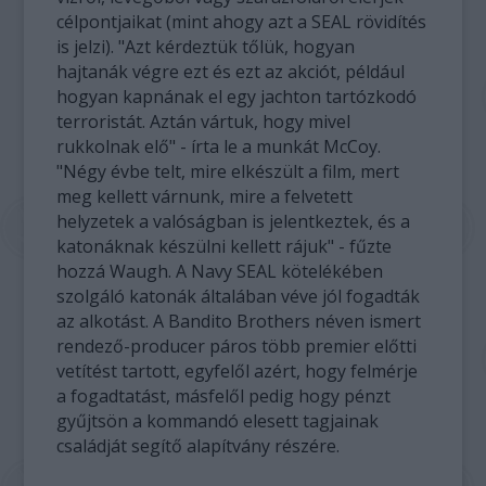
célpontjaikat (mint ahogy azt a SEAL rövidítés
is jelzi). "Azt kérdeztük tőlük, hogyan
hajtanák végre ezt és ezt az akciót, például
hogyan kapnának el egy jachton tartózkodó
terroristát. Aztán vártuk, hogy mivel
rukkolnak elő" - írta le a munkát McCoy.
"Négy évbe telt, mire elkészült a film, mert
meg kellett várnunk, mire a felvetett
helyzetek a valóságban is jelentkeztek, és a
katonáknak készülni kellett rájuk" - fűzte
hozzá Waugh. A Navy SEAL kötelékében
szolgáló katonák általában véve jól fogadták
az alkotást. A Bandito Brothers néven ismert
rendező-producer páros több premier előtti
vetítést tartott, egyfelől azért, hogy felmérje
a fogadtatást, másfelől pedig hogy pénzt
gyűjtsön a kommandó elesett tagjainak
családját segítő alapítvány részére.