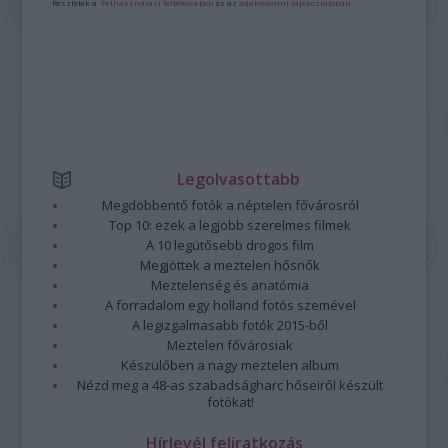
Részletek a
Felhasználási feltételekben
és az
adatvédelmi tájékoztatóban
.
Legolvasottabb
Megdöbbentő fotók a néptelen fővárosról
Top 10: ezek a legjobb szerelmes filmek
A 10 legütősebb drogos film
Megjöttek a meztelen hősnők
Meztelenség és anatómia
A forradalom egy holland fotós szemével
A legizgalmasabb fotók 2015-ből
Meztelen fővárosiak
Készülőben a nagy meztelen album
Nézd meg a 48-as szabadságharc hőseiről készült
fotókat!
Hírlevél feliratkozás