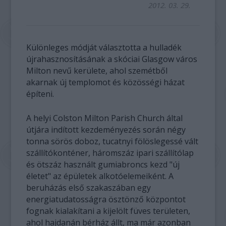
2012. 03. 29.
Különleges módját választotta a hulladék
újrahasznosításának a skóciai Glasgow város
Milton nevű kerülete, ahol szemétből
akarnak új templomot és közösségi házat
építeni.
A helyi Colston Milton Parish Church által
útjára indított kezdeményezés során négy
tonna sörös doboz, tucatnyi fölöslegessé vált
szállítókonténer, háromszáz ipari szállítólap
és ötszáz használt gumiabroncs kezd "új
életet" az épületek alkotóelemeiként. A
beruházás első szakaszában egy
energiatudatosságra ösztönző központot
fognak kialakítani a kijelölt füves területen,
ahol hajdanán bérház állt, ma már azonban