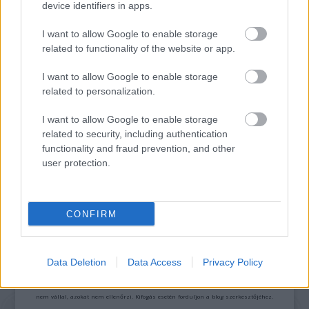
„NEM TÖBB EZER EMBERRE UTAZUNK, HANEM
device identifiers in apps.
EGY VÁLOGATOTT TÁRSASÁGRA”
I want to allow Google to enable storage
related to functionality of the website or app.
I want to allow Google to enable storage
related to personalization.
I want to allow Google to enable storage
related to security, including authentication
DAVID ATTENBOROUGH ÚJ ÓCEÁNFILMJE
functionality and fraud prevention, and other
JÚNIUSBAN DEBÜTÁL: LENYŰGÖZŐ UTAZÁS A
user protection.
TENGEREK MEGMENTÉSÉÉRT
CONFIRM
A bejegyzés trackback címe:
https://kulturpart.hu/api/trackback/id/7905904
Kommentek:
Data Deletion
Data Access
Privacy Policy
A hozzászólások a
vonatkozó jogszabályok
értelmében felhasználói tartalomnak
minősülnek, értük a
szolgáltatás technikai
üzemeltetője semmilyen felelősséget
nem vállal, azokat nem ellenőrzi. Kifogás esetén forduljon a blog szerkesztőjéhez.