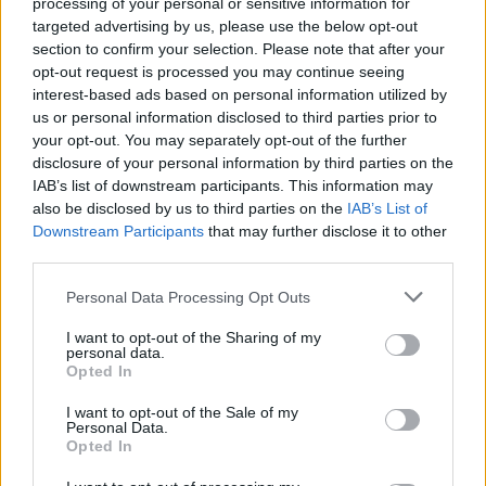
fapanelek kivitelezéséhez. A kezdeményezés
processing of your personal or sensitive information for
targeted advertising by us, please use the below opt-out
szellemiségéhez igazodva ezeket is
section to confirm your selection. Please note that after your
kiselejtezett állványzatokból alakítják ki.
opt-out request is processed you may continue seeing
interest-based ads based on personal information utilized by
us or personal information disclosed to third parties prior to
Az energiaközpont után a templom
your opt-out. You may separately opt-out of the further
következik, és a további tervek között
disclosure of your personal information by third parties on the
szerepel egy színház, egy kávézó, egy galéria
IAB’s list of downstream participants. This information may
és egy irodaház is. Mint azt a helyi
also be disclosed by us to third parties on the
IAB’s List of
környezetvédelmi miniszter, Richard
Downstream Participants
that may further disclose it to other
Lochhead elmondta: "A legutóbbi adatok
third parties.
szerint a skót háztartások már most a
Please note that this website/app uses one or more Google
Personal Data Processing Opt Outs
szemetük mintegy 44 százalékát
services and may gather and store information including but
újrahasznosítják. A pozitív eredmények
not limited to your visit or usage behaviour. You may click to
I want to opt-out of the Sharing of my
ellenére még környezet-tudatosabb
personal data.
grant or deny consent to Google and its third-party tags to
Opted In
életmódra bátorítja az embereket, hogy
use your data for below specified purposes in below Google
Skócia valóban a "zéró pazarlás gazdasága"
consent section.
I want to opt-out of the Sale of my
legyen."
Personal Data.
Opted In
Forrás:
MTI