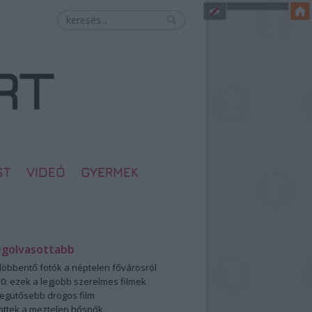
ST
VIDEÓ
GYERMEK
egolvasottabb
öbbentő fotók a néptelen fővárosról
0: ezek a legjobb szerelmes filmek
legütősebb drogos film
öttek a meztelen hősnők