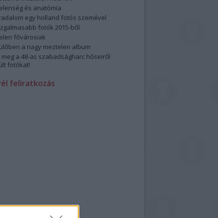
elenség és anatómia
rradalom egy holland fotós szemével
izgalmasabb fotók 2015-ből
elen fővárosiak
ülőben a nagy meztelen album
 meg a 48-as szabadságharc hőseiről
lt fotókat!
vél feliratkozás