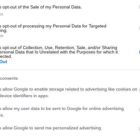
it, a Csendet akarok című előadást is láthatják és
o opt-out of the Sale of my Personal Data.
show-n".
In
erekprogramok után este a felnőtteket várják
to opt-out of processing my Personal Data for Targeted
 a detektívek, valamint a Bors néni című legendás
ing.
In
Színházban a színház legidősebb és legifjabb
r nyitja az estét, majd fiatal művészek musical-
o opt-out of Collection, Use, Retention, Sale, and/or Sharing
zban zenés kávéházat rendeznek a társulattal,
ersonal Data that Is Unrelated with the Purposes for which it
lected.
ám-beszédórákat Gálffi Lászlóval és irodalmi
Out
consents
egnézheti a Retró Lehetetlent, a Vodku zenekar
t láthat Bálint András készülő irodalmi kutya-
o allow Google to enable storage related to advertising like cookies on
kmai bemutatóval egybekötött okleveles ruhatáros
evice identifiers in apps.
óti Színházban adják át 18 órakor a magyar
ítéséért járó Hevesi Sándor-díjat.
o allow my user data to be sent to Google for online advertising
s.
koncerten, a Mikroszkóp Színpadon pedig az
to allow Google to send me personalized advertising.
 című esten vehetnek részt az érdeklődők. Az Új
és az Álomfejtés című darabot játsszák. A