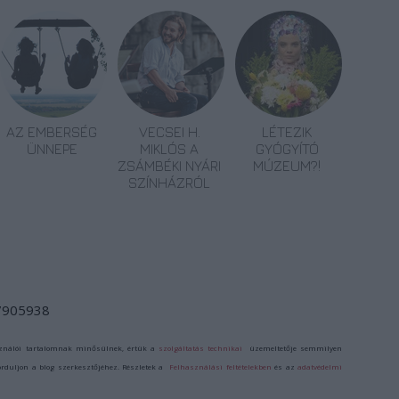
AZ EMBERSÉG
VECSEI H.
LÉTEZIK
ÜNNEPE
MIKLÓS A
GYÓGYÍTÓ
ZSÁMBÉKI NYÁRI
MÚZEUM?!
SZÍNHÁZRÓL
/7905938
ználói tartalomnak minősülnek, értük a
szolgáltatás technikai
üzemeltetője semmilyen
forduljon a blog szerkesztőjéhez. Részletek a
Felhasználási feltételekben
és az
adatvédelmi