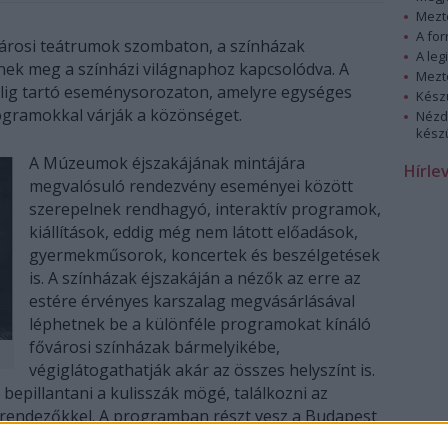
Mezt
A fo
városi teátrumok szombaton, a színházak
A leg
nek meg a színházi világnaphoz kapcsolódva. A
Mezt
lig tartó eseménysorozaton, amelyre egységes
Kész
ogramokkal várják a közönséget.
Nézd
készü
A Múzeumok éjszakájának mintájára
Hírle
megvalósuló rendezvény eseményei között
szerepelnek rendhagyó, interaktív programok,
kiállítások, eddig még nem látott előadások,
gyermekműsorok, koncertek és beszélgetések
is. A színházak éjszakáján a nézők az erre az
estére érvényes karszalag megvásárlásával
léphetnek be a különféle programokat kínáló
fővárosi színházak bármelyikébe,
végiglátogathatják akár az összes helyszínt is.
bepillantani a kulisszák mögé, találkozni az
, rendezőkkel. A programban részt vesz a Budapest
ház, a József Attila Színház, a Katona József