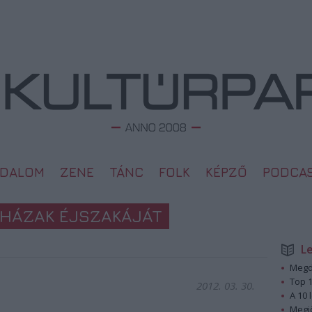
ODALOM
ZENE
TÁNC
FOLK
KÉPZŐ
PODCA
NHÁZAK ÉJSZAKÁJÁT
L
Megd
Top 1
2012. 03. 30.
A 10 
Megj