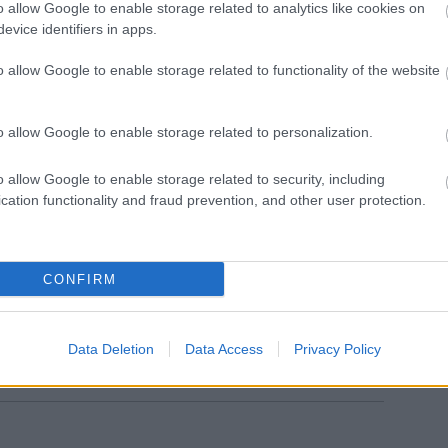
o allow Google to enable storage related to analytics like cookies on
ás szereplőivel a 1910-es, 20-as évek hangulatát
evice identifiers in apps.
 a Lovakat lelövik, ugye? legizgalmasabb jeleneteit
is táncoltathatják a színészeket. A Szabad Tér
o allow Google to enable storage related to functionality of the website
ncerttel várják a közönséget.
sti Kamaraszínház művészeinek előadásában
o allow Google to enable storage related to personalization.
iókat láthatnak az érdeklődők Szólók és duók a
után pedig zenés-táncos szórakoztató műsorra
o allow Google to enable storage related to security, including
e! - Éjjeli Revü látható a Tivoli színpadán. A
cation functionality and fraud prevention, and other user protection.
es.
szinhazakejszakaja.hu
-n olvasható.
CONFIRM
Data Deletion
Data Access
Privacy Policy