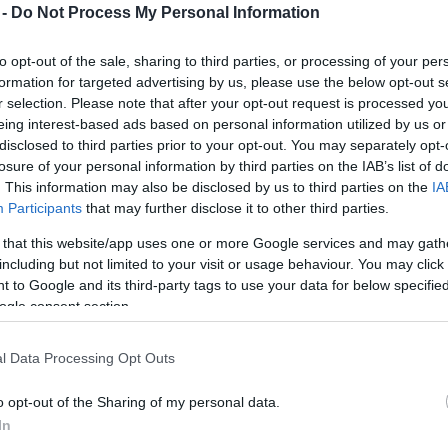
ch Színház, a Mikroszkóp Színpad, az Örkény István
 -
Do Not Process My Personal Information
a Szabad Tér Színház, a Thália Színház, az Új
z állami fenntartásban lévő Budapesti
to opt-out of the sale, sharing to third parties, or processing of your per
eseményhez.
formation for targeted advertising by us, please use the below opt-out s
r selection. Please note that after your opt-out request is processed y
eing interest-based ads based on personal information utilized by us or
gármester nyitja meg szombaton 16 órakor a
disclosed to third parties prior to your opt-out. You may separately opt-
ból és plakátokból egy hétig látható kiállítás. A
losure of your personal information by third parties on the IAB’s list of
 szervezését vállaló Radnóti Színház igazgatója,
. This information may also be disclosed by us to third parties on the
IA
a Pearl Harbor Vonósötös zenél a közönségnek. Az
Participants
that may further disclose it to other third parties.
k vezetői és színészei, akik a megnyitón a
megvásárolt karszalagot.
 that this website/app uses one or more Google services and may gath
including but not limited to your visit or usage behaviour. You may click 
 to Google and its third-party tags to use your data for below specifi
birintuson sétálhat végig az elvarázsolt kastéllyá
ogle consent section.
gban meglepetésre lelhet, emellett állatbábok és
etélkedők is várják a gyerekeket. Meghallgathatja a
nak operett- és musical-maratonját, a kulisszák
l Data Processing Opt Outs
 vehet részt. A látogatók legendás színészek
o opt-out of the Sharing of my personal data.
n című előadást is megtekinthetik a József Attila
ázban koncerten hallgathatják meg A hős és a
In