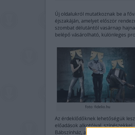
Új oldalukról mutatkoznak be a fő
éjszakáján, amelyet először rendez
szombat délutántól vasárnap hajna
belépő vásárolható, különleges pr
foto: fidelio.hu
Az érdeklődőknek lehetőségük lesz 
előadások alkotóival, színészekkel
Bábszínház, a Budapesti Operettszín