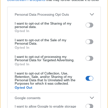
konkrét oka is van, nem csak az egyszerű
third parties.
"juszt se".
Please note that this website/app uses one or more Google
Personal Data Processing Opt Outs
services and may gather and store information including but
Az első az, hogy a magyar nyelvet beszélni és
not limited to your visit or usage behaviour. You may click to
I want to opt-out of the Sharing of my
használni egyik kedvenc elfoglaltságaim közé
personal data.
grant or deny consent to Google and its third-party tags to
Opted In
tartozik. Előrébb van a listán, mint a fröccs
use your data for below specified purposes in below Google
vagy a pálinka. Magyarul szépen beszélni
consent section.
I want to opt-out of the Sale of my
nehéz, és épp ez teszi vonzóvá. Ám a magyar
Personal Data.
Opted In
nyelv nem tartozik a világnyelvek közé – az
más kérdés, hogy a világ minden pontján
I want to opt-out of processing my
találkozhatsz valakivel, aki beszéli -, így ezt a
Personal Data for Targeted Advertising.
Opted In
tevékenységet itt gyakorolhatom a
leginkább.
I want to opt-out of Collection, Use,
Retention, Sale, and/or Sharing of my
Personal Data that Is Unrelated with the
A második az, hogy nem igazán indulnék
Purposes for which it was collected.
versenyképes végzettséggel, azzal meg nem
Opted Out
sokra mennék mondjuk Svédországban,
Google consents
hogy tudok magyarul írni. Azért meg, hogy
mosogassak, minek tegyem ki a lábam
I want to allow Google to enable storage