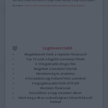
nem vállal, azokat nem ellenőrzi. Kifogás esetén forduljon a blog szerkesztőjéhez.
Részletek a
Felhasználási feltételekben
és az
adatvédelmi tájékoztatóban
.
Legolvasottabb
Megdöbbentő fotók a néptelen fővárosról
Top 10: ezek a legjobb szerelmes filmek
A 10 legütősebb drogos film
Megjöttek a meztelen hősnők
Meztelenség és anatómia
A forradalom egy holland fotós szemével
A legizgalmasabb fotók 2015-ből
Meztelen fővárosiak
Készülőben a nagy meztelen album
Nézd meg a 48-as szabadságharc hőseiről készült
fotókat!