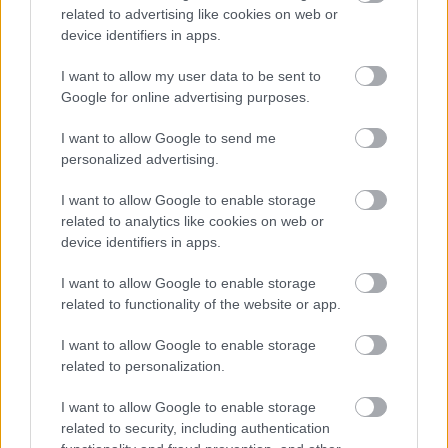
itthonról?
related to advertising like cookies on web or
device identifiers in apps.
Még nem éltem hosszabb ideig máshol, hogy
legyen viszonyítási alapom, de pont emiatt
I want to allow my user data to be sent to
Google for online advertising purposes.
nem tudom elképzelni, hogy máshol olyan
sokkal jobb lenne. Hogy kolbász a kerítés és
I want to allow Google to send me
ingyen van a sör. De ha igen, akkor sem
personalized advertising.
érdekel különösebben. Itthon is van szép, jó,
finom, drága és szerethető, ahogy van rossz,
I want to allow Google to enable storage
csúnya és gyűlöletes is. Mint mindenhol
related to analytics like cookies on web or
máshol.
device identifiers in apps.
Nekem ez jutott, mint a kurta láb, a sok
I want to allow Google to enable storage
related to functionality of the website or app.
szeplő, pörkölt- és irodalomszeretet, és a
nyomokban némi svábot tartalmazó magyar
I want to allow Google to enable storage
vérem.
related to personalization.
(Fotó: Korniss Péter)
I want to allow Google to enable storage
related to security, including authentication