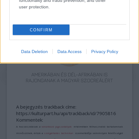
functionality and fraud prevention, and other
user protection.
Magyarország
Publicisztika
Emigráció
Üzenet a Földről
CONFIRM
Data Deletion
Data Access
Privacy Policy
AMERIKÁBAN ÉS DÉL-AFRIKÁBAN IS
RAJONGANAK A MAGYAR SZOCREÁLÉRT
A bejegyzés trackback címe:
https://kulturpart.hu/api/trackback/id/7905816
Kommentek:
A hozzászólások a
vonatkozó jogszabályok
értelmében felhasználói tartalomnak
minősülnek, értük a
szolgáltatás technikai
üzemeltetője semmilyen felelősséget