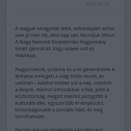
2012. 03. 31.
A magyar elvágyódó lélek, voltaképpen sehol
sem jó neki ott, ahol épp van. Mondjuk itthon.
A Nagy Nemzeti Kivándorlási Hagyomány
ismét újkorát éli. Vagy sosem volt ez
másképp.
Nagyszüleink, szüleink és a mi generációnk is
áhítattal emlegeti a világ többi részét, és
valóban – valahol többet süt a nap, szebbek
a lányok, máshol izmosabbak a fiúk, jobb a
közbiztonság, megint máshol pezsgőbb a
kulturális élet, egyszerűbb érvényesülni,
biztonságosabb a szociális háló, és még
sorolhatnám.
Persze nekünk mindenből a középszerű