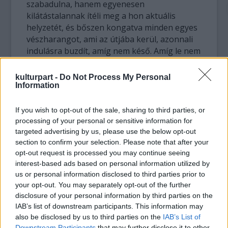
szabadulna, hanem egyenesen
kilátástalannak ítéli meg a hon aktuális
helyzetét, és bőszen kongatva minden egyes
vészharangot, ami az útjába kerül, azonnali
indulásra buzdít, amíg nem késő. Amíg le nem
zárják a határokat, ki nem ürül teljesen az
államkassza, ránk nem esik egy meteor vagy
kulturpart -
Do Not Process My Personal
el nem lep minket az óriáshangyák hordája.
Information
Nem azt mondom, hogy egyáltalán nincs
If you wish to opt-out of the sale, sharing to third parties, or
semmi baj. Azt sem, hogy nem értem meg azt,
processing of your personal or sensitive information for
targeted advertising by us, please use the below opt-out
aki nem fájó szívvel búcsúzkodik kishazája
section to confirm your selection. Please note that after your
lágy lankáitól, hanem mosolyogva veti magát
opt-out request is processed you may continue seeing
egy másik állam ölelő karjaiba. Én csak annyit
interest-based ads based on personal information utilized by
szeretnék erre mondani, hogy én bizony nem
us or personal information disclosed to third parties prior to
megyek sehova.
your opt-out. You may separately opt-out of the further
disclosure of your personal information by third parties on the
Se kicsit, se nagyon. Utazni nyilván fogok, ha
IAB’s list of downstream participants. This information may
tehetem, mert körülnézni kell, de nekem
also be disclosed by us to third parties on the
IAB’s List of
nincs kedvem máshol élni. Ennek több
Downstream Participants
that may further disclose it to other