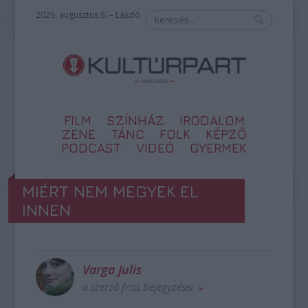
2026. augusztus 8. – László
FILM
SZÍNHÁZ
IRODALOM
ZENE
TÁNC
FOLK
KÉPZŐ
PODCAST
VIDEÓ
GYERMEK
MIÉRT NEM MEGYEK EL
INNEN
Varga Julis
a szerző friss bejegyzései