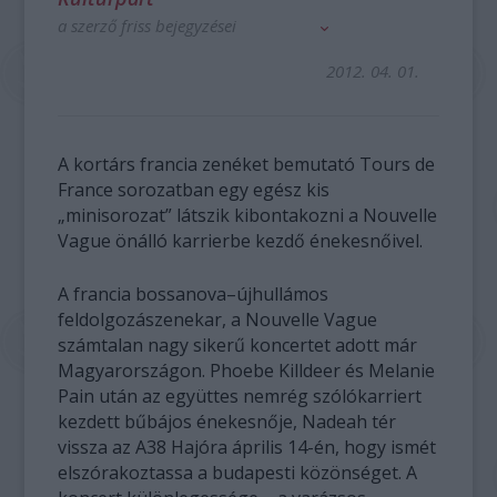
a szerző friss bejegyzései
2012. 04. 01.
A kortárs francia zenéket bemutató Tours de
France sorozatban egy egész kis
„minisorozat” látszik kibontakozni a Nouvelle
Vague önálló karrierbe kezdő énekesnőivel.
A francia bossanova–újhullámos
feldolgozászenekar, a Nouvelle Vague
számtalan nagy sikerű koncertet adott már
Magyarországon. Phoebe Killdeer és Melanie
Pain után az együttes nemrég szólókarriert
kezdett bűbájos énekesnője, Nadeah tér
vissza az A38 Hajóra április 14-én, hogy ismét
elszórakoztassa a budapesti közönséget. A