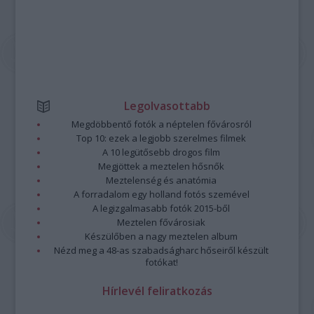
Legolvasottabb
Megdöbbentő fotók a néptelen fővárosról
Top 10: ezek a legjobb szerelmes filmek
A 10 legütősebb drogos film
Megjöttek a meztelen hősnők
Meztelenség és anatómia
A forradalom egy holland fotós szemével
A legizgalmasabb fotók 2015-ből
Meztelen fővárosiak
Készülőben a nagy meztelen album
Nézd meg a 48-as szabadságharc hőseiről készült
fotókat!
Hírlevél feliratkozás