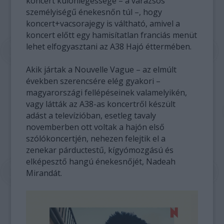
koncert különlegessége – a varázsos
személyiségű énekesnőn túl –, hogy
koncert+vacsorajegy is váltható, amivel a
koncert előtt egy hamisítatlan franciás menüt
lehet elfogyasztani az A38 Hajó éttermében.
Akik jártak a Nouvelle Vague – az elmúlt
években szerencsére elég gyakori –
magyarországi fellépéseinek valamelyikén,
vagy látták az A38-as koncertről készült
adást a televízióban, esetleg tavaly
novemberben ott voltak a hajón első
szólókoncertjén, nehezen felejtik el a
zenekar párductestű, kígyómozgású és
elképesztő hangú énekesnőjét, Nadeah
Mirandát.