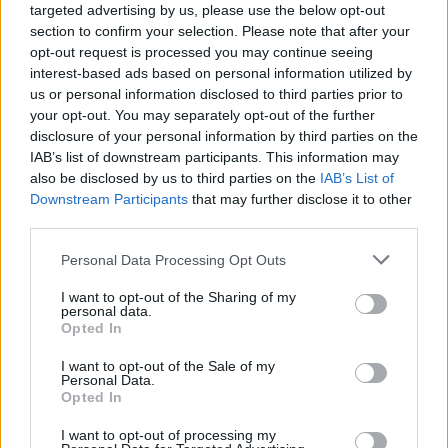
targeted advertising by us, please use the below opt-out
Nadeah napfényzenéjében, mindehhez pedig
section to confirm your selection. Please note that after your
ott van a sugárzó, sex appeallel bőségesen
opt-out request is processed you may continue seeing
ellátott énekesnő, aki bebizonyítja, hogy a
interest-based ads based on personal information utilized by
Nouvelle Vague-on túl is van élet – nem is
us or personal information disclosed to third parties prior to
akármilyen.
your opt-out. You may separately opt-out of the further
disclosure of your personal information by third parties on the
IAB’s list of downstream participants. This information may
Nadeah karrierje igazi, klasszikus self-made
also be disclosed by us to third parties on the
IAB’s List of
pályafutás. Miután évekig sikertelenül
Downstream Participants
that may further disclose it to other
kísérletezett Londonban mindenféle indie-
third parties.
zenekarok énekesnőjeként, áttelepült
Párizsba, ahol egy cseppet sem tűnt
Please note that this website/app uses one or more Google
Personal Data Processing Opt Outs
derűsebbnek a helyzet. Ruhatároslány és
services and may gather and store information including but
telefonoskisasszony – Nadeah sokáig csak
not limited to your visit or usage behaviour. You may click to
I want to opt-out of the Sharing of my
personal data.
grant or deny consent to Google and its third-party tags to
álldogált az énekesnői karrier kapujában,
Opted In
use your data for below specified purposes in below Google
amíg egy napon felfigyelt rá Marc Collin, a
consent section.
Nouvelle Vague zenei és koncepcionális
I want to opt-out of the Sale of my
Personal Data.
megfejtője.
Opted In
Nadeah viharos gyorsasággal lett a nagy
I want to opt-out of processing my