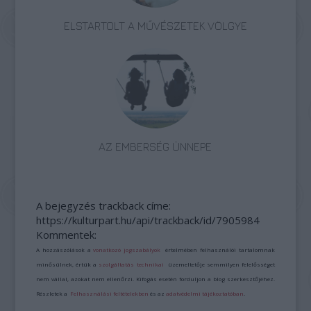
ELSTARTOLT A MŰVÉSZETEK VÖLGYE
AZ EMBERSÉG ÜNNEPE
A bejegyzés trackback címe:
https://kulturpart.hu/api/trackback/id/7905984
Kommentek:
A hozzászólások a
vonatkozó jogszabályok
értelmében felhasználói tartalomnak
minősülnek, értük a
szolgáltatás technikai
üzemeltetője semmilyen felelősséget
nem vállal, azokat nem ellenőrzi. Kifogás esetén forduljon a blog szerkesztőjéhez.
Részletek a
Felhasználási feltételekben
és az
adatvédelmi tájékoztatóban
.