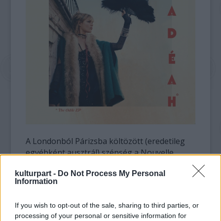
A Londonból Párizsba költözött (eredetileg
egyébként ausztrál) szépség a Nouvelle
Vague több énekesnőjéhez, Camille-hoz vagy
kulturpart -
Do Not Process My Personal
Melanie Painhez hasonlóan szólókarrierbe
Information
kezdett. Első lemezét
Venus Gets Even
címmel
nemrég jelentette meg. Klasszikus francia
If you wish to opt-out of the sale, sharing to third parties, or
sanzon, vidám szvingek, bossa nova, egy szál
processing of your personal or sensitive information for
gitáros utcazene és hasonlók keverednek