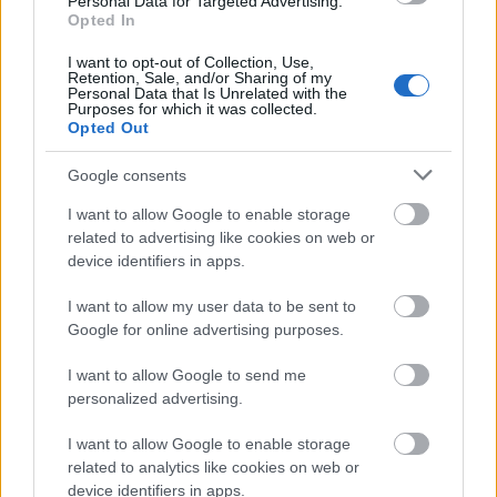
Personal Data for Targeted Advertising.
„nuvellvág-család” legnépszerűbb tagja,
Opted In
fantasztikus hangja, de mindenekelőtt elemi
színpadi kisugárzása mindenütt a
I want to opt-out of Collection, Use,
Retention, Sale, and/or Sharing of my
koncertszínpadok sztárjává avatta. Igazából
Personal Data that Is Unrelated with the
Purposes for which it was collected.
csak idő kérdése volt, hogy a zenekar annyi
Opted Out
énekesnőjéhez hasonlóan ő is szólóénekesi
pályára lépjen. Az évek során Nadeah megírt
Google consents
egy nagylemeznyi dalt – kedves blődliket,
szépséges balladákat, füstös blues-okat –,
I want to allow Google to enable storage
related to advertising like cookies on web or
amiket aztán Nicola Tescari karmester és
device identifiers in apps.
producer segítségével öntött formába. Egy
éve jelent meg első lemeze, a már említett,
I want to allow my user data to be sent to
nagyon személyes
Venus Gets Even
, aminek
Google for online advertising purposes.
anyagát három hónapja Budapesten is
bemutatta zenekarával – óriási sikerrel. Csak
I want to allow Google to send me
idő kérdése volt, hogy Nadeah visszatérjen
personalized advertising.
egy újabb varázslatos estére, és most eljött a
pillanat: az A38 koncerttermében ismét
I want to allow Google to enable storage
related to analytics like cookies on web or
Nadeah Miranda!
device identifiers in apps.