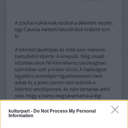
A szicíliai vulkánnak ezúttal a délkeleti részén,
egy Catania melletti falunál lévő krátere tört
ki.
A kitörést lávafolyás és több ezer méteres
hamufelhő kísérte. A kirepülő, félig olvadt
kőzetdarabok fél kilométeres távolságban
szóródtak szét a kráter körül. A hatóságok
egyelőre semmilyen figyelmeztetést nem
adtak ki, a jelek szerint nem tekintik a
kitörést veszélyesnek, és nem tartanak attól
sem, hogy a hamu megzavarhatná a légi
közlekedést.
kulturpart -
Do Not Process My Personal
Information