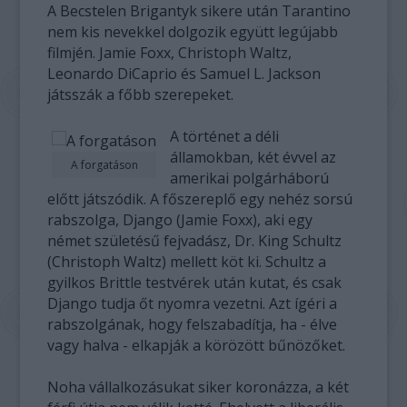
A Becstelen Brigantyk sikere után Tarantino
nem kis nevekkel dolgozik együtt legújabb
filmjén. Jamie Foxx, Christoph Waltz,
Leonardo DiCaprio és Samuel L. Jackson
játsszák a főbb szerepeket.
A történet a déli
államokban, két évvel az
A forgatáson
amerikai polgárháború
előtt játszódik. A főszereplő egy nehéz sorsú
rabszolga, Django (Jamie Foxx), aki egy
német születésű fejvadász, Dr. King Schultz
(Christoph Waltz) mellett köt ki. Schultz a
gyilkos Brittle testvérek után kutat, és csak
Django tudja őt nyomra vezetni. Azt ígéri a
rabszolgának, hogy felszabadítja, ha - élve
vagy halva - elkapják a körözött bűnözőket.
Noha vállalkozásukat siker koronázza, a két