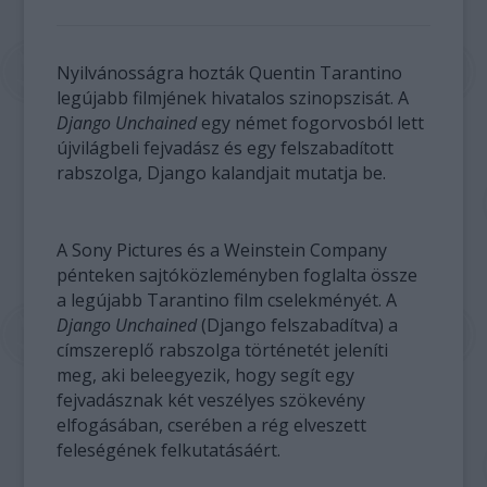
Nyilvánosságra hozták Quentin Tarantino
legújabb filmjének hivatalos szinopszisát. A
Django Unchained
egy német fogorvosból lett
újvilágbeli fejvadász és egy felszabadított
rabszolga, Django kalandjait mutatja be.
A Sony Pictures és a Weinstein Company
pénteken sajtóközleményben foglalta össze
a legújabb Tarantino film cselekményét. A
Django Unchained
(Django felszabadítva) a
címszereplő rabszolga történetét jeleníti
meg, aki beleegyezik, hogy segít egy
fejvadásznak két veszélyes szökevény
elfogásában, cserében a rég elveszett
feleségének felkutatásáért.