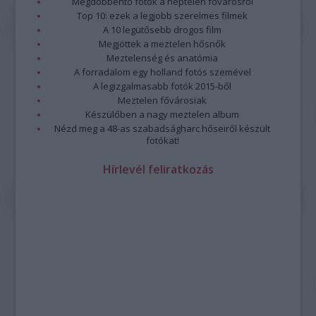
Megdöbbentő fotók a néptelen fővárosról
Top 10: ezek a legjobb szerelmes filmek
A 10 legütősebb drogos film
Megjöttek a meztelen hősnők
Meztelenség és anatómia
A forradalom egy holland fotós szemével
A legizgalmasabb fotók 2015-ből
Meztelen fővárosiak
Készülőben a nagy meztelen album
Nézd meg a 48-as szabadságharc hőseiről készült
fotókat!
Hírlevél feliratkozás