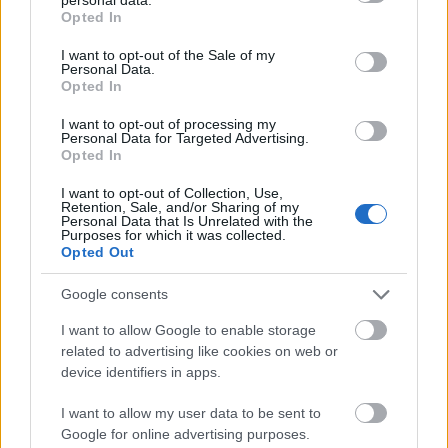
grant or deny consent to Google and its third-party tags to
viszont gyanút fog, s innentől fogva minden
Opted In
use your data for below specified purposes in below Google
lépésüket megfigyelik. Ha megmentik
consent section.
I want to opt-out of the Sale of my
Broomhildát, választaniuk kell szabadság és
Personal Data.
összetartás, áldozathozatal és túlélés
Opted In
között...
I want to opt-out of processing my
Personal Data for Targeted Advertising.
A
Django Unchained
2012. december 25-től
Opted In
látható majd az amerikai mozikban.
I want to opt-out of Collection, Use,
Retention, Sale, and/or Sharing of my
via
CineStar
Personal Data that Is Unrelated with the
Purposes for which it was collected.
Opted Out
Google consents
Film
Leonardo DiCaprio
Quentin Tarantino
Filmpremier
I want to allow Google to enable storage
related to advertising like cookies on web or
device identifiers in apps.
I want to allow my user data to be sent to
Google for online advertising purposes.