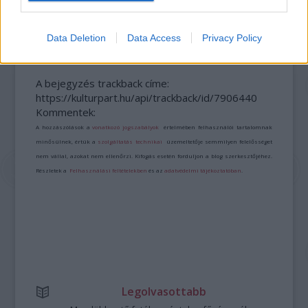
SZÁGULDÁS, SÁRKÁNYOK, ROSSZFIÚK – A NYÁR
10 LEGKEDVELTEBB MOZIJA MAGYARORSZÁGON
Data Deletion
Data Access
Privacy Policy
A bejegyzés trackback címe:
https://kulturpart.hu/api/trackback/id/7906440
Kommentek:
A hozzászólások a
vonatkozó jogszabályok
értelmében felhasználói tartalomnak
minősülnek, értük a
szolgáltatás technikai
üzemeltetője semmilyen felelősséget
nem vállal, azokat nem ellenőrzi. Kifogás esetén forduljon a blog szerkesztőjéhez.
Részletek a
Felhasználási feltételekben
és az
adatvédelmi tájékoztatóban
.
Legolvasottabb