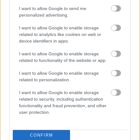
I want to allow Google to send me
personalized advertising.
SZEMBE MERSZ NÉZNI AZZAL, AKIVÉ
VÁLHATTÁL VOLNA?
I want to allow Google to enable storage
related to analytics like cookies on web or
device identifiers in apps.
I want to allow Google to enable storage
related to functionality of the website or app.
I want to allow Google to enable storage
TERMÉSZETFELETTI ERŐK ÉS ELFELEDETT
related to personalization.
TITKOK: ITT A SHELBY OAKS – A GONOSZ
NYOMÁBAN MAGYAR ELŐZETESE
I want to allow Google to enable storage
related to security, including authentication
functionality and fraud prevention, and other
user protection.
CONFIRM