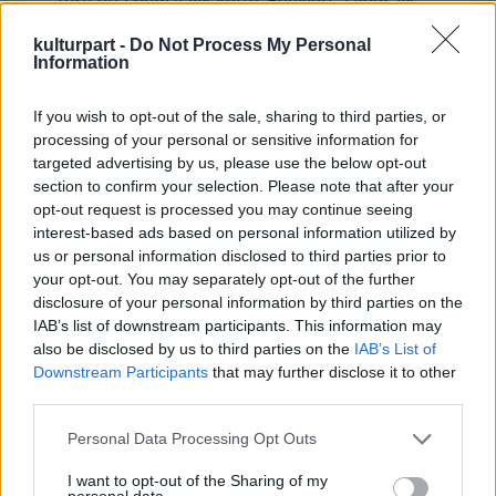
férfi útja nem válik ketté. Ehelyett a liberális
elvű Schultz maga mellé veszi a most már
kulturpart -
Do Not Process My Personal
szabad Djangót, hogy együtt vadásszák le
Information
Dél legveszélyesebb banditáit. Ahogy Django
vadászképességei jobbak lesznek, a
If you wish to opt-out of the sale, sharing to third parties, or
személyes ügyére is koncentrálhat:
processing of your personal or sensitive information for
megtalálni és megmenteni rabszolgának
targeted advertising by us, please use the below opt-out
elhurcolt feleségét, Broomhildát (Kerry
section to confirm your selection. Please note that after your
Washington).
opt-out request is processed you may continue seeing
interest-based ads based on personal information utilized by
A két férfi a keresés során rátalál
us or personal information disclosed to third parties prior to
Candylandre és tulajdonosára, Calvin Candie-
your opt-out. You may separately opt-out of the further
disclosure of your personal information by third parties on the
re (Leonardo DiCaprio). A birtok egy rossz
IAB’s list of downstream participants. This information may
hírben lévő ültetvény, ahol Ace Woody (Kurt
also be disclosed by us to third parties on the
IAB’s List of
Russell) rabszolgákat edz, hogy azok
Downstream Participants
that may further disclose it to other
egymással harcoljanak a jómódúak
third parties.
szórakoztatására. A két főhős hamis
személyazonossággal felruházva bejut a
Please note that this website/app uses one or more Google
Personal Data Processing Opt Outs
birtokra, hogy körülnézzen. Calvin hűséges
services and may gather and store information including but
not limited to your visit or usage behaviour. You may click to
I want to opt-out of the Sharing of my
rabszolgája, Stephen (Samuel L. Jackson)
personal data.