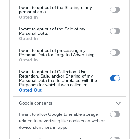
services and may gather and store information including but
pályájáról sokat elárul, hogy hivatalos
not limited to your visit or usage behaviour. You may click to
I want to opt-out of the Sharing of my
personal data.
biográfiájában a fenti lista közel harminc
grant or deny consent to Google and its third-party tags to
Opted In
névből áll mely végén – nem csak
use your data for below specified purposes in below Google
consent section.
udvariasságból – a “csak néhányat említve”
I want to opt-out of the Sale of my
Personal Data.
megjegyzés olvasható.
Opted In
Al Foster végigmuzsikálta, sőt most is aktívan
I want to opt-out of processing my
muzsikálja egész életét, és ezzel együtt a
Personal Data for Targeted Advertising.
dzsesszzene majdnem teljes történetét.
Opted In
I want to opt-out of Collection, Use,
Április 27-i koncertjén saját formációjával,
Retention, Sale, and/or Sharing of my
három fiatal muzsikustársa „kíséretében” lép
Personal Data that Is Unrelated with the
Purposes for which it was collected.
fel a BJC színpadán. Az Al Foster Quartettben
Opted Out
Marcus Strickland szaxofonozik, Adam
Birnbaum zongorázik és Doug Weiss
Google consents
nagybőgőzik.
I want to allow Google to enable storage
related to advertising like cookies on web or
device identifiers in apps.