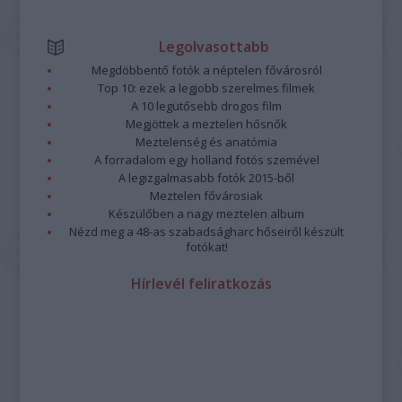
Legolvasottabb
Megdöbbentő fotók a néptelen fővárosról
Top 10: ezek a legjobb szerelmes filmek
A 10 legütősebb drogos film
Megjöttek a meztelen hősnők
Meztelenség és anatómia
A forradalom egy holland fotós szemével
A legizgalmasabb fotók 2015-ből
Meztelen fővárosiak
Készülőben a nagy meztelen album
Nézd meg a 48-as szabadságharc hőseiről készült
fotókat!
Hírlevél feliratkozás