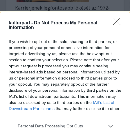
Karrierjének legfontosabb lökését az 1972-
ben kezdődő hároméves periódus jelentette.
Miles Davis – akkoriban már kifejezetten
kulturpart -
Do Not Process My Personal
jazz-rock-os hangzásvilágú – zenekarába
Information
kapott meghívást, ahol a „dobverő-stafétát”
Jack DeJohnette-től vehette át. Néhány évvel
If you wish to opt-out of the sale, sharing to third parties, or
később, kisebb megszakítás után újra
processing of your personal or sensitive information for
targeted advertising by us, please use the below opt-out
csatlakozott a trombitás zseni formációjához,
section to confirm your selection. Please note that after your
és egészen 1991-ig, Davis haláláig tagja és
opt-out request is processed you may continue seeing
meghatározó egyénisége maradt
interest-based ads based on personal information utilized by
zenekarának.
us or personal information disclosed to third parties prior to
your opt-out. You may separately opt-out of the further
Pályája későbbi szakaszában olyan
disclosure of your personal information by third parties on the
nevekkel játszott együtt, mint Sonny
IAB’s list of downstream participants. This information may
Rollins, Herbie Hancock, Dave Holland,
also be disclosed by us to third parties on the
IAB’s List of
Downstream Participants
that may further disclose it to other
Chick Corea, Bill Evans, Branford Marsalis,
third parties.
John Scofield, Sting, John McLaughlin,
Michel Petrucciani, Michael Brecker, Kenny
Please note that this website/app uses one or more Google
Personal Data Processing Opt Outs
Garrett és sokan mások. Al Foster