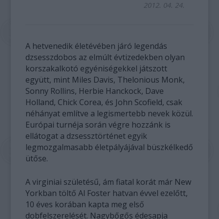
2012. 04. 24.
A hetvenedik életévében járó legendás
dzsesszdobos az elmúlt évtizedekben olyan
korszakalkotó egyéniségekkel játszott
együtt, mint Miles Davis, Thelonious Monk,
Sonny Rollins, Herbie Hanckock, Dave
Holland, Chick Corea, és John Scofield, csak
néhányat említve a legismertebb nevek közül.
Európai turnéja során végre hozzánk is
ellátogat a dzsessztörténet egyik
legmozgalmasabb életpályájával büszkélkedő
ütőse.
A virginiai születésű, ám fiatal korát már New
Yorkban töltő Al Foster hatvan évvel ezelőtt,
10 éves korában kapta meg első
dobfelszerelését. Nagybőgős édesapja