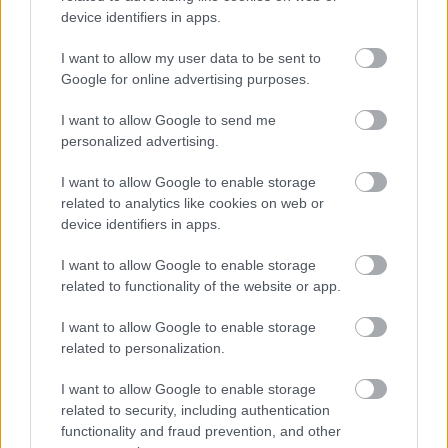
a Southbank Centre művészeti igazgatója. A
device identifiers in apps.
kezdeményezést a görögországi
Parnasszosz-hegy ihlette, amelyről úgy
I want to allow my user data to be sent to
tartották, hogy a múzsák - az irodalom, a
Google for online advertising purposes.
tudományos és a művészetek istennőinek -
I want to allow Google to send me
lakhelye volt.
personalized advertising.
Forrás:
MTI
I want to allow Google to enable storage
related to analytics like cookies on web or
device identifiers in apps.
I want to allow Google to enable storage
Sport
Olimpia
Költészet
Lavór
related to functionality of the website or app.
I want to allow Google to enable storage
related to personalization.
I want to allow Google to enable storage
related to security, including authentication
functionality and fraud prevention, and other