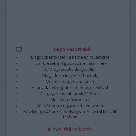
Legolvasottabb
Megdöbbentő fotók a néptelen fővárosról
Top 10: ezek a legjobb szerelmes filmek
A 10 legütősebb drogos film
Megjöttek a meztelen hősnők
Meztelenség és anatómia
A forradalom egy holland fotós szemével
A legizgalmasabb fotók 2015-ből
Meztelen fővárosiak
Készülőben a nagy meztelen album
Nézd meg a 48-as szabadságharc hőseiről készült
fotókat!
Hírlevél feliratkozás