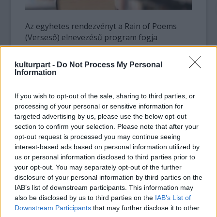
Az egyhetes rendezvényt a Rain of Poems
(Verseső) elnevezésű program fogja
megnyitni, amely során százezer,
könyvjelzőformájú papírra nyomott verset
kulturpart -
Do Not Process My Personal
szórnak ki egy helikopterről. A fél órán át
Information
hulló költeményeket a tervek szerint a Jubilee
Gardens területén gyülekező tömeg fogja
If you wish to opt-out of the sale, sharing to third parties, or
begyűjteni.A rendezvény során költők,
processing of your personal or sensitive information for
felolvasóművészek, rapperek és
targeted advertising by us, please use the below opt-out
mesemondók fogják felolvasni műveiket több
section to confirm your selection. Please note that after your
mint ötven különböző, köztük a Gambiában
opt-out request is processed you may continue seeing
interest-based ads based on personal information utilized by
használt wolof, az Etiópiában beszélt
us or personal information disclosed to third parties prior to
amhara, valamint kazah és maori nyelven.
your opt-out. You may separately opt-out of the further
disclosure of your personal information by third parties on the
A résztvevők között van Kosal Khiev
IAB’s list of downstream participants. This information may
kambodzsai költő, aki hajdan egy thaiföldi
also be disclosed by us to third parties on the
IAB’s List of
menekülttáborból szökött a családjával
Downstream Participants
that may further disclose it to other
együtt az Egyesült Államokba. Tizenhat