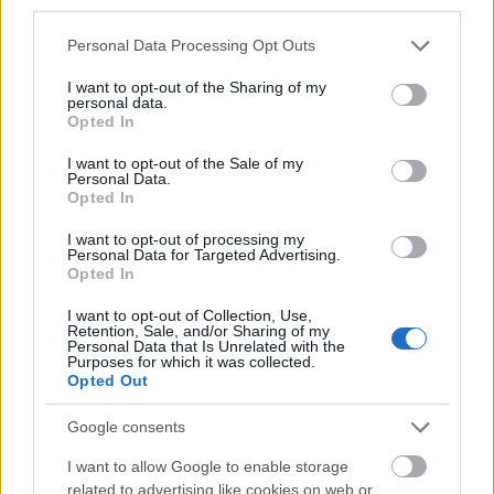
third parties.
esztendős korában aztán elkapta a
Please note that this website/app uses one or more Google
rendőrség egy bandaverekedés során, és
Personal Data Processing Opt Outs
services and may gather and store information including but
gyilkossági kísérlet vádjával letartóztatták. A
not limited to your visit or usage behaviour. You may click to
I want to opt-out of the Sharing of my
bíróság felnőttként kezelte a fiút: 16 évnyi
personal data.
grant or deny consent to Google and its third-party tags to
börtönbüntetést kapott. A rácsok mögött
Opted In
use your data for below specified purposes in below Google
kezdett verseket írni, és a 2011-es szabadon
consent section.
I want to opt-out of the Sale of my
bocsátása, illetve a Kambodzsába való
Personal Data.
deportálása óta is folytatja szenvedélyét.
Opted In
I want to opt-out of processing my
A fesztiválra a nagyközönség is jelölheti
Personal Data for Targeted Advertising.
kedvenc - az olimpián résztvevő országokból
Opted In
származó - költőjét az interneten keresztül.
I want to opt-out of Collection, Use,
Az egyhetes rendezvényen felolvasások,
Retention, Sale, and/or Sharing of my
Personal Data that Is Unrelated with the
beszélgetések és előadások várják az
Purposes for which it was collected.
érdeklődőket. "Mialatt London vendégül látja
Opted Out
a világot idén nyáron, addig mi a társadalmi
változás egyik hajtóerejeként, illetve az
Google consents
emberi inspiráció bizonyítékaként fogjuk
I want to allow Google to enable storage
ünnepelni a költészetet" - mondta Jude Kelly,
related to advertising like cookies on web or