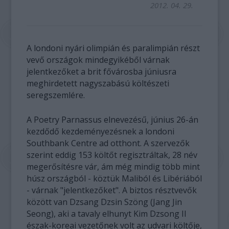
2012. 04. 29.
A londoni nyári olimpián és paralimpián részt
vevő országok mindegyikéből várnak
jelentkezőket a brit fővárosba júniusra
meghirdetett nagyszabású költészeti
seregszemlére.
A Poetry Parnassus elnevezésű, június 26-án
kezdődő kezdeményezésnek a londoni
Southbank Centre ad otthont. A szervezők
szerint eddig 153 költőt regisztráltak, 28 név
megerősítésre vár, ám még mindig több mint
húsz országból - köztük Maliból és Libériából
- várnak "jelentkezőket". A biztos résztvevők
között van Dzsang Dzsin Szöng (Jang Jin
Seong), aki a tavaly elhunyt Kim Dzsong Il
észak-koreai vezetőnek volt az udvari költője,