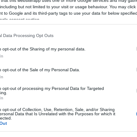
 that this website/app uses one or more Google services and may gath
including but not limited to your visit or usage behaviour. You may click 
 to Google and its third-party tags to use your data for below specifi
ogle consent section.
l Data Processing Opt Outs
o opt-out of the Sharing of my personal data.
nem arattak sikert, híres francia előadók - Sheila,
In
ude Frangois, Monty - dalszerzőjeként szerzett
tal Annie Gautrat-val, aki Stone néven kezdett
o opt-out of the Sale of my Personal Data.
őbb összeházasodtak, s Eric Charden éveken át írt
In
to opt-out of processing my Personal Data for Targeted
ing.
n a Stone-Charden-duó megalakulása hozta meg.
In
turá
t egész Franciaország énekelte. A házaspár ezt
o opt-out of Collection, Use, Retention, Sale, and/or Sharing
mről, a kellemes vidéki életről és a gondtalan
ersonal Data that Is Unrelated with the Purposes for which it
l y a du soleil sur la France
(1972),
Laisse aller la
lected.
Out
1973).