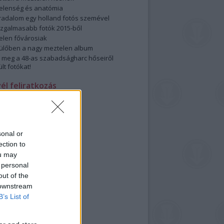
elenség és anatómia
rradalom egy holland fotós szemével
izgalmasabb fotók 2015-ből
elen fővárosiak
ülőben a nagy meztelen album
 meg a 48-as szabadságharc hőseiről
lt fotókat!
vél feliratkozás
sonal or
ection to
ou may
 personal
out of the
 downstream
B’s List of