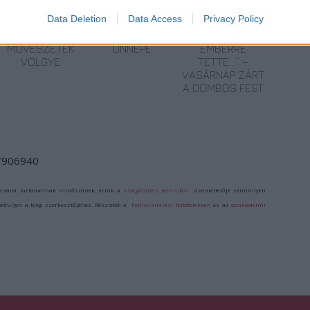
Data Deletion
Data Access
Privacy Policy
ELSTARTOLT A
AZ EMBERSÉG
„AZ EMBERT
MŰVÉSZETEK
ÜNNEPE
EMBERRÉ
VÖLGYE
TETTE…” –
VASÁRNAP ZÁRT
A DOMBOS FEST
/7906940
ználói tartalomnak minősülnek, értük a
szolgáltatás technikai
üzemeltetője semmilyen
forduljon a blog szerkesztőjéhez. Részletek a
Felhasználási feltételekben
és az
adatvédelmi