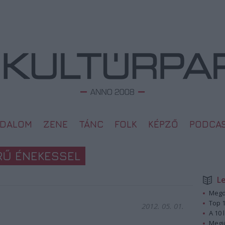
ODALOM
ZENE
TÁNC
FOLK
KÉPZŐ
PODCA
RŰ ÉNEKESSEL
L
Megd
Top 1
2012. 05. 01.
A 10 
Megj