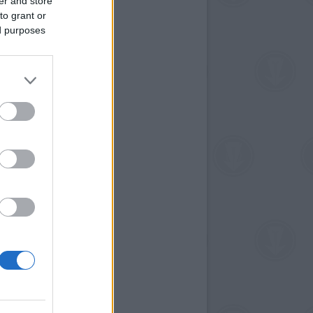
er and store
to grant or
ed purposes