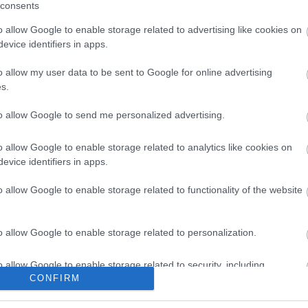
975-ös válásával véget ért. Eric Charden ismét
consents
ayflower
címmel egy musicalt is írt. A kilencvenes
o allow Google to enable storage related to advertising like cookies on
lt, nosztalgiaturnéra indult, s azóta Eric és Stone
evice identifiers in apps.
o allow my user data to be sent to Google for online advertising
arden még a múlt héten is tv-műsorok vendégeként
s.
mert francia slágerek feldolgozását tartalmazó
to allow Google to send me personalized advertising.
-án jelent meg.
o allow Google to enable storage related to analytics like cookies on
evice identifiers in apps.
o allow Google to enable storage related to functionality of the website
o allow Google to enable storage related to personalization.
o allow Google to enable storage related to security, including
CONFIRM
cation functionality and fraud prevention, and other user protection.