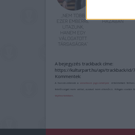
„NEM TÖBB
ŐSHONOSOK A
EZER EMBERRE
HAZÁBAN
UTAZUNK,
HANEM EGY
VÁLOGATOTT
TÁRSASÁGRA”
A bejegyzés trackback címe:
https://kulturpart.hu/api/trackback/id
Kommentek:
A hozzászólások a
vonatkozó jogszabályok
értelmében felhas
felelősséget nem vállal, azokat nem ellenőrzi. Kifogás esetén 
tájékoztatóban
.