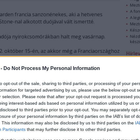
Mezt
A fo
harden francia sanzonénekes, aki a hetvenes
A leg
tone-nal alkotott duójával vált ismertté.
Mezt
Kész
őadója nyirokcsomórákban halt meg vasárnap.
Nézd
készü
2. október 15-én, az akkor még a Franciaországhoz
Hírle
i Haifong kikötővárosban született. 1950-ben
 a nagy presztízsű párizsi elitképzőben, az HEC-ben
 -
Do Not Process My Personal Information
egjelent első lemeze (
Jai la tete pleine de Provence
).
to opt-out of the sale, sharing to third parties, or processing of your per
formation for targeted advertising by us, please use the below opt-out s
r selection. Please note that after your opt-out request is processed y
eing interest-based ads based on personal information utilized by us or
disclosed to third parties prior to your opt-out. You may separately opt-
losure of your personal information by third parties on the IAB’s list of
. This information may also be disclosed by us to third parties on the
IA
Participants
that may further disclose it to other third parties.