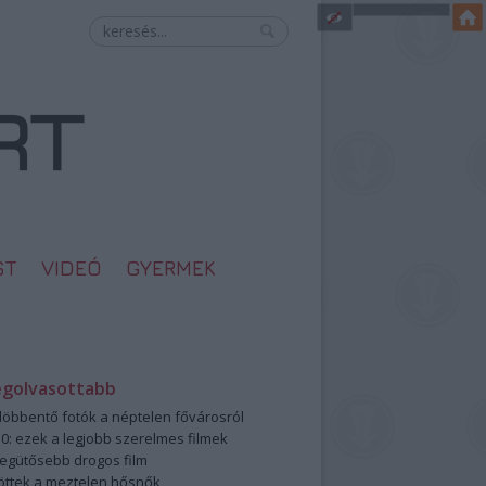
ST
VIDEÓ
GYERMEK
egolvasottabb
öbbentő fotók a néptelen fővárosról
0: ezek a legjobb szerelmes filmek
legütősebb drogos film
öttek a meztelen hősnők