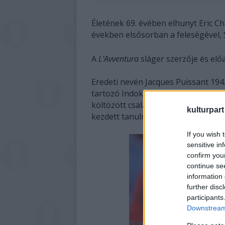
Életének 69. évében elhunyt Eric C
években elsősorban a feleségével, S
A
L'Avventura
sláger szerzője és el
Eredeti nevén Jacques Puissant 194
tartozó Indokínában, a ma vietnam
költözött családjával Marseille-be,
kulturpart
kezdett tanulni, mielőtt 1963-ban m
If you wish 
sensitive in
confirm you
continue se
information 
further disc
participants
Downstream 