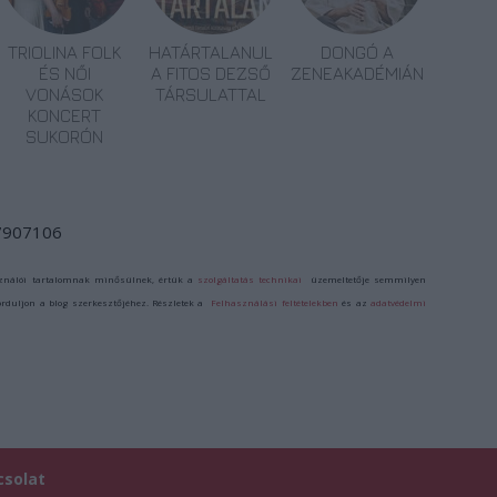
TRIOLINA FOLK
HATÁRTALANUL
DONGÓ A
ÉS NŐI
A FITOS DEZSŐ
ZENEAKADÉMIÁN
VONÁSOK
TÁRSULATTAL
KONCERT
SUKORÓN
/7907106
ználói tartalomnak minősülnek, értük a
szolgáltatás technikai
üzemeltetője semmilyen
forduljon a blog szerkesztőjéhez. Részletek a
Felhasználási feltételekben
és az
adatvédelmi
csolat