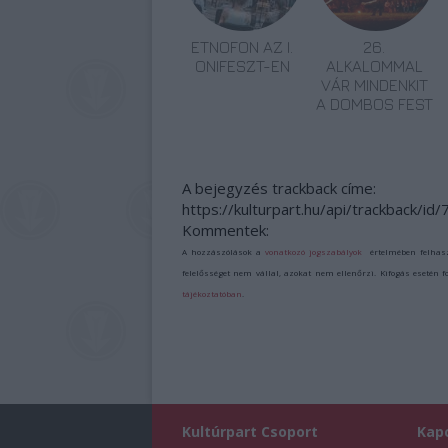
ETNOFON AZ I.
26.
ONIFESZT-EN
ALKALOMMAL
VÁR MINDENKIT
A DOMBOS FEST
A bejegyzés trackback címe:
https://kulturpart.hu/api/trackback/id
Kommentek:
A hozzászólások a
vonatkozó jogszabályok
értelmében felhas
felelősséget nem vállal, azokat nem ellenőrzi. Kifogás esetén 
tájékoztatóban
.
Kultúrpart Csoport
Kap