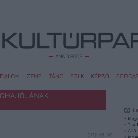
ODALOM
ZENE
TÁNC
FOLK
KÉPZŐ
PODCA
LÉGHAJÓJÁNAK
L
Megd
Top 1
A 10 
2012. 05. 06.
Megj