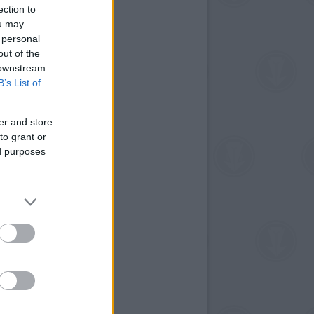
ection to
ou may
 personal
out of the
 downstream
B’s List of
er and store
to grant or
ed purposes