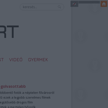
ST
VIDEÓ
GYERMEK
egolvasottabb
öbbentő fotók a néptelen fővárosról
0: ezek a legjobb szerelmes filmek
legütősebb drogos film
öttek a meztelen hősnők