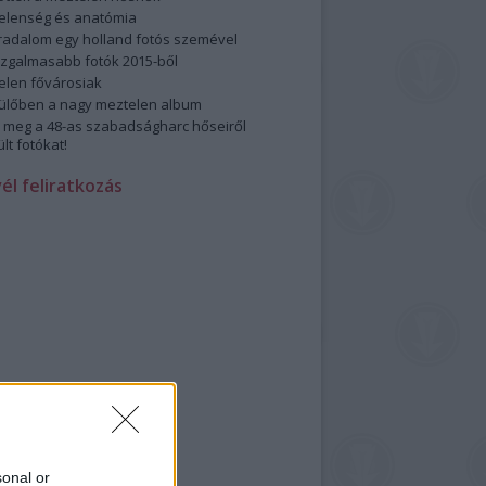
elenség és anatómia
rradalom egy holland fotós szemével
izgalmasabb fotók 2015-ből
elen fővárosiak
ülőben a nagy meztelen album
 meg a 48-as szabadságharc hőseiről
lt fotókat!
vél feliratkozás
sonal or