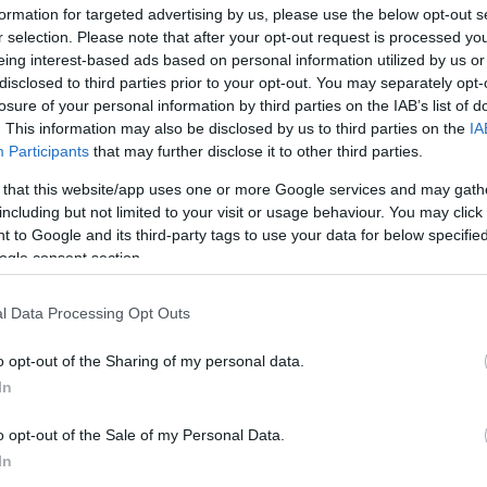
formation for targeted advertising by us, please use the below opt-out s
r selection. Please note that after your opt-out request is processed y
eing interest-based ads based on personal information utilized by us or
fénykép, film- és hangfelvétel maradt fenn, a
disclosed to third parties prior to your opt-out. You may separately opt-
zatlan. A hivatalos vizsgálat szerint a tüzet a
losure of your personal information by third parties on the IAB’s list of
 azonban sokan feltételezték, hogy náciellenes
. This information may also be disclosed by us to third parties on the
IA
b feltevés szerint Hitler által elrendelt vagy éppen
Participants
that may further disclose it to other third parties.
övetett merénylet történt. Az akkori bulvárlapok
 that this website/app uses one or more Google services and may gath
ért következett be, mert a fedélzeten valaki
including but not limited to your visit or usage behaviour. You may click 
ra alapozták, hogy a maradványok között találtak
 to Google and its third-party tags to use your data for below specifi
ogle consent section.
trófa után legközelebb 1969-ben járta be újra a
l Data Processing Opt Outs
 rockegyüttes első lemezének borítójára került.
t-teóriára alapozó - film készült a tragédiáról. Ezt
o opt-out of the Sharing of my personal data.
11-ben pedig a németek gondolták úgy, hogy a
In
tékfilm a XXI. században is sikeres lehet. Az egyik
s anyag mégis a katasztrófa utáni tudósítás:
o opt-out of the Sale of my Personal Data.
In