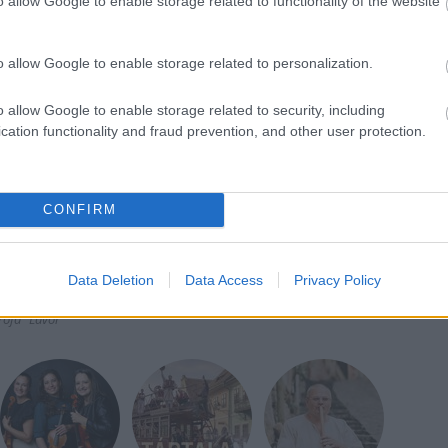
o allow Google to enable storage related to functionality of the website
sban egyre inkább a repülőgép vette át.
az érdeklődés a léghajók iránt. Főleg turisztikai
o allow Google to enable storage related to personalization.
utatók és a katonaság is előszeretettel alkalmazza
onnan épített léghajókba természetesen integrálják a
o allow Google to enable storage related to security, including
ért a Zeppelin katasztrófához hasonló veszély nem
cation functionality and fraud prevention, and other user protection.
 csendesebb, környezetbarátabb és gazdaságosabb
CONFIRM
Data Deletion
Data Access
Privacy Policy
rófa
Lavór