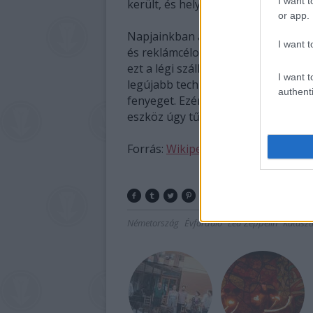
I want t
került, és helyüket az utasszállítá
or app.
Napjainkban azonban újra feltámadt 
I want t
és reklámcélokra használják, de a k
ezt a légi szállítási eszközt. Az új
I want t
legújabb technikai vívmányokat, ez
authenti
fenyeget. Ezért a repülőgépeknél
eszköz úgy tűnik, reneszánszát éli.
Forrás:
Wikipedia
Németország
Évforduló
Led Zeppelin
Kataszt