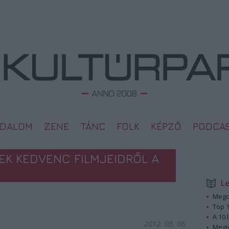
ODALOM
ZENE
TÁNC
FOLK
KÉPZŐ
PODCA
K KEDVENC FILMJEIDRŐL A
L
Megd
Top 1
A 10 
2012. 05. 06.
Megj