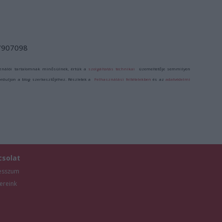
/7907098
ználói tartalomnak minősülnek, értük a
szolgáltatás technikai
üzemeltetője semmilyen
forduljon a blog szerkesztőjéhez. Részletek a
Felhasználási feltételekben
és az
adatvédelmi
csolat
esszum
ereink