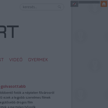
ST
VIDEÓ
GYERMEK
egolvasottabb
öbbentő fotók a néptelen fővárosról
0: ezek a legjobb szerelmes filmek
legütősebb drogos film
öttek a meztelen hősnők