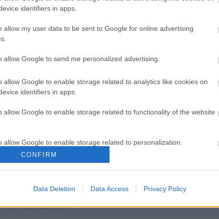
evice identifiers in apps.
o allow my user data to be sent to Google for online advertising
s.
to allow Google to send me personalized advertising.
o allow Google to enable storage related to analytics like cookies on
evice identifiers in apps.
o allow Google to enable storage related to functionality of the website
o allow Google to enable storage related to personalization.
I
SZÁGULDÁS,
ŐRÜLT NAP,
AZ ÉV EGYIK
CONFIRM
SÁRKÁNYOK,
ŐRÜLT FILM: JÖN
LEGJOBBAN
o allow Google to enable storage related to security, including
ROSSZFIÚK – A
A RANDOM!
VÁRT FILMJE
cation functionality and fraud prevention, and other user protection.
NYÁR 10
TAROLT A
LEGKEDVELTEBB
CINEFESTEN
Data Deletion
Data Access
Privacy Policy
MOZIJA
MAGYARORSZÁGON