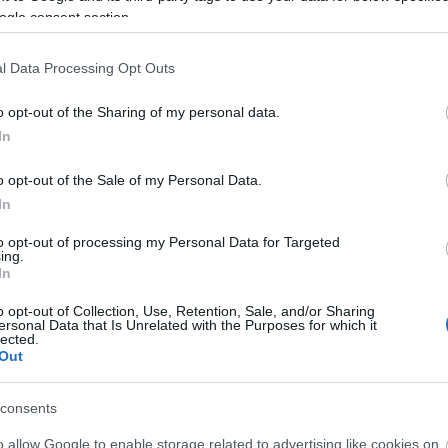
ogle consent section.
juk, hogy az app-ot többek között azoknak
k a filmeket, de bele akarnak látni a háttérbe és a
l Data Processing Opt Outs
v moziélmény mindenkinek. Yeah!
o opt-out of the Sharing of my personal data.
In
o opt-out of the Sale of my Personal Data.
In
to opt-out of processing my Personal Data for Targeted
ing.
In
o opt-out of Collection, Use, Retention, Sale, and/or Sharing
ersonal Data that Is Unrelated with the Purposes for which it
lected.
Out
consents
ról
a facebook oldalon
.
o allow Google to enable storage related to advertising like cookies on