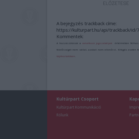
ELŐZETESE
A bejegyzés trackback címe:
https://kulturpart.hu/api/trackback/id
Kommentek:
A hozzászólások a
vonatkozó jogszabályok
értelmében felhas
felelősséget nem vállal, azokat nem ellenőrzi. Kifogás esetén 
tájékoztatóban
.
Kultúrpart Csoport
Kap
Kultúrpart Kommunikáció
Impr
Rólunk
Partn