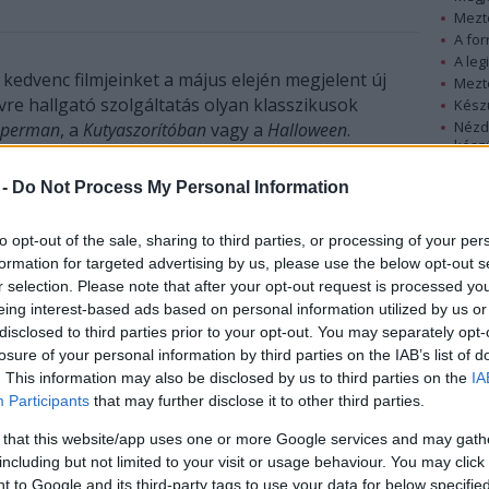
Mezt
A fo
A leg
 kedvenc filmjeinket a május elején megjelent új
Mezt
re hallgató szolgáltatás olyan klasszikusok
Kész
Nézd
uperman
, a
Kutyaszorítóban
vagy a
Halloween
.
készü
etővé teszi a mozirajongóknak, hogy online
Hírle
 -
Do Not Process My Personal Information
rokhoz, interjúkhoz és különböző
c filmjeiket nézik. A
Halloween
esetében például a
to opt-out of the sale, sharing to third parties, or processing of your per
kkannak fel a felületen. A felhasználók le is
formation for targeted advertising by us, please use the below opt-out s
nek egy interjút a rendezővel, John Carpenterrel,
r selection. Please note that after your opt-out request is processed y
lményeiről beszél.
eing interest-based ads based on personal information utilized by us or
disclosed to third parties prior to your opt-out. You may separately opt-
losure of your personal information by third parties on the IAB’s list of
. This information may also be disclosed by us to third parties on the
IA
alálunk a kínálatban, mint a
Superman
, a
Participants
that may further disclose it to other third parties.
yilkosok
vagy a
Szellemirtók
. A terv szerint a készítők
zeretnének hozzáadni a gyűjteményhez. A
 that this website/app uses one or more Google services and may gath
i. Állításuk szerint az anyagok 90%-a újdonság, és
including but not limited to your visit or usage behaviour. You may click 
ználják fel az online felületre átalakítva.
 to Google and its third-party tags to use your data for below specifi