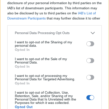
augusztusban mozikba kerülő
The
disclosure of your personal information by third parties on the
Expendables – A feláldozhatók 2.
-ben is komoly
IAB’s list of downstream participants. This information may
szerepet kapott. Akciófilmes visszatérésének
also be disclosed by us to third parties on the
IAB’s List of
további bizonyítéka a
The Last Stand
is,
Downstream Participants
that may further disclose it to other
third parties.
melyben a
Ten
-hez hasonló karaktert alakít;
egy sheriff szerepébe bújik majd, aki egy
Please note that this website/app uses one or more Google
Personal Data Processing Opt Outs
drogbanda fejesét veszi üldözőbe.
services and may gather and store information including but
not limited to your visit or usage behaviour. You may click to
I want to opt-out of the Sharing of my
personal data.
grant or deny consent to Google and its third-party tags to
Opted In
use your data for below specified purposes in below Google
consent section.
I want to opt-out of the Sale of my
Amerika
Film
Schwarzenegger
Drog
Akciófilm
Personal Data.
Opted In
I want to opt-out of processing my
Personal Data for Targeted Advertising.
Opted In
I want to opt-out of Collection, Use,
Retention, Sale, and/or Sharing of my
Personal Data that Is Unrelated with the
Purposes for which it was collected.
SZEMBE MERSZ NÉZNI AZZAL, AKIVÉ
Opted Out