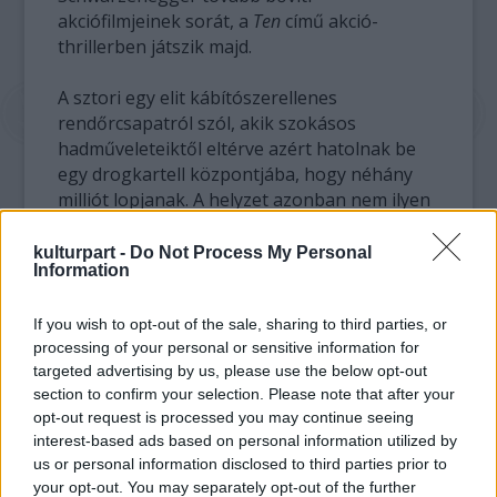
akciófilmjeinek sorát, a
Ten
című akció-
thrillerben játszik majd.
A sztori egy elit kábítószerellenes
rendőrcsapatról szól, akik szokásos
hadműveleteiktől eltérve azért hatolnak be
egy drogkartell központjába, hogy néhány
milliót lopjanak. A helyzet azonban nem ilyen
egyszerű: mikor már úgy gondolják, hogy
megúszták, valaki egyesével elkezdi
kulturpart -
Do Not Process My Personal
Information
levadászni a tagokat. A film Skip Woods
forgatókönyve alapján készül, akinek
If you wish to opt-out of the sale, sharing to third parties, or
korábbi munkái között az
X-Men kezdetek:
processing of your personal or sensitive information for
Farkas
és a jelenleg Budapesten készülő
A
targeted advertising by us, please use the below opt-out
Good Day to Die Hard
című produkciókat is
section to confirm your selection. Please note that after your
megtalálhatjuk.
opt-out request is processed you may continue seeing
interest-based ads based on personal information utilized by
Schwarzenegger egyébként egyszerre több
us or personal information disclosed to third parties prior to
akciófilmen is dolgozik: a
The Tomb
mellett az
your opt-out. You may separately opt-out of the further