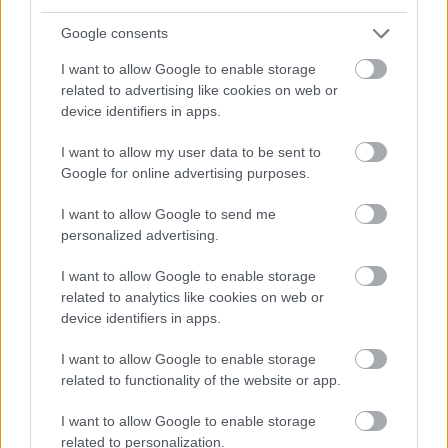
VÁLHATTÁL VOLNA?
Google consents
I want to allow Google to enable storage
related to advertising like cookies on web or
device identifiers in apps.
I want to allow my user data to be sent to
Google for online advertising purposes.
TERMÉSZETFELETTI ERŐK ÉS ELFELEDETT
TITKOK: ITT A SHELBY OAKS – A GONOSZ
I want to allow Google to send me
NYOMÁBAN MAGYAR ELŐZETESE
personalized advertising.
I want to allow Google to enable storage
related to analytics like cookies on web or
device identifiers in apps.
I want to allow Google to enable storage
related to functionality of the website or app.
SZÁGULDÁS, SÁRKÁNYOK, ROSSZFIÚK – A NYÁR
10 LEGKEDVELTEBB MOZIJA MAGYARORSZÁGON
I want to allow Google to enable storage
related to personalization.