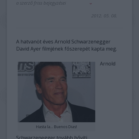
a szerző friss bejegyzései
2012. 05. 08.
A hatvanöt éves Arnold Schwarzenegger
David Ayer filmjének főszerepét kapta meg.
Arnold
Hasta la... Buenos Dias!
Schwarzenegger tovább bővíti