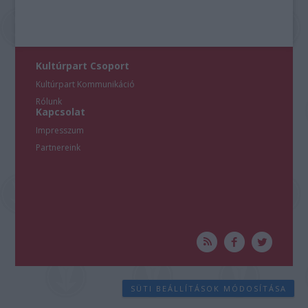
Kultúrpart Csoport
Kultúrpart Kommunikáció
Rólunk
Kapcsolat
Impresszum
Partnereink
SÜTI BEÁLLÍTÁSOK MÓDOSÍTÁSA