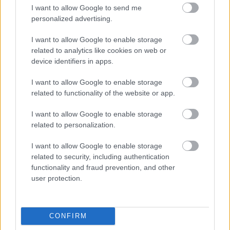
I want to allow Google to send me
Az 1907-ben az Osztrák-Magyar
personalized advertising.
Monarchiához tartozó Ljubljanában osztrák
anyjától és magyar katonatiszt apától,
I want to allow Google to enable storage
szigorú katolikus családban született Mallász
related to analytics like cookies on web or
Gitta Budapesten végzett iparművészeti
device identifiers in apps.
tanulmányai során ismerkedett meg azon
zsidó barátaival, akiket a vészkorszak idején
I want to allow Google to enable storage
a gettóból szeretett volna kimenteni. Ezért
related to functionality of the website or app.
vállalta el 1944 augusztusában egy
I want to allow Google to enable storage
hadiüzemnek álcázott egykori zárdában
related to personalization.
Budaligeten - a jelenlegi Lauder Iskola helyén
- a "hadiipari felügyelői" munkát. Amikor a
I want to allow Google to enable storage
nyilasok decemberben a varrodában
related to security, including authentication
bújtatott zsidókért jöttek, Mallász Gitta a
functionality and fraud prevention, and other
szomszédos villában lakó SS-tisztek
user protection.
segítségével mentette ki többségüket.
Személyes barátai, Hanna és Lili azonban
nem menekültek el, így őket Ravensbrückbe
CONFIRM
deportálták, ahol elpusztultak, József pedig