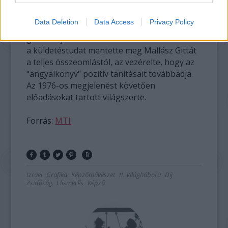
munkaszolgálatban halt meg. A Párizsban élő
Kardos Gyöngyi Margit, Mallász Gitta egykori
Data Deletion
Data Access
Privacy Policy
barátnője és szellemi hagyatékának
gondozója elmondta: barátai elvesztése után
a küldetéstudat mentette meg Mallász Gittát
a teljes összeomlástól, az vezérelte, hogy az
"angyalkönyv" pozitív tanításait továbbadja.
Az 1976-os megjelenést követően
előadásokat tartott világszerte.
Forrás:
MTI
Izrael
Grafika
Képzőművészet
II. Világháború
Díj
Zsidóság
Elismerés
Képző