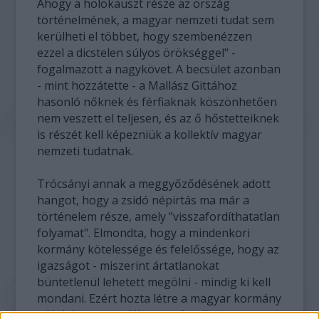
Ahogy a holokauszt része az ország
történelmének, a magyar nemzeti tudat sem
kerülheti el többet, hogy szembenézzen
ezzel a dicstelen súlyos örökséggel" -
fogalmazott a nagykövet. A becsület azonban
- mint hozzátette - a Mallász Gittához
hasonló nőknek és férfiaknak köszönhetően
nem veszett el teljesen, és az ő hőstetteiknek
is részét kell képezniük a kollektív magyar
nemzeti tudatnak.
Trócsányi annak a meggyőződésének adott
hangot, hogy a zsidó népirtás ma már a
történelem része, amely "visszafordíthatatlan
folyamat". Elmondta, hogy a mindenkori
kormány kötelessége és felelőssége, hogy az
igazságot - miszerint ártatlanokat
büntetlenül lehetett megölni - mindig ki kell
mondani. Ezért hozta létre a magyar kormány
a Holokauszt-emléknapot és a "magyar,