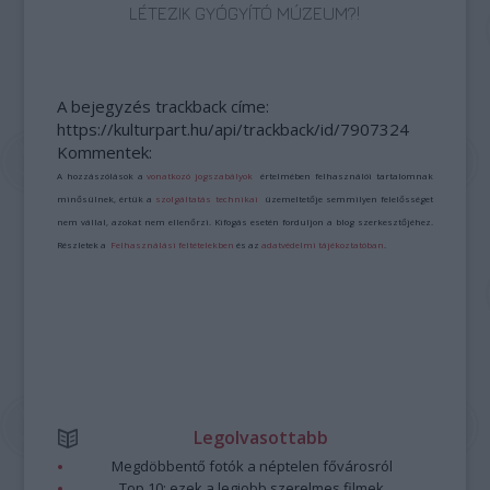
LÉTEZIK GYÓGYÍTÓ MÚZEUM?!
A bejegyzés trackback címe:
https://kulturpart.hu/api/trackback/id/7907324
Kommentek:
A hozzászólások a
vonatkozó jogszabályok
értelmében felhasználói tartalomnak
minősülnek, értük a
szolgáltatás technikai
üzemeltetője semmilyen felelősséget
nem vállal, azokat nem ellenőrzi. Kifogás esetén forduljon a blog szerkesztőjéhez.
Részletek a
Felhasználási feltételekben
és az
adatvédelmi tájékoztatóban
.
Legolvasottabb
Megdöbbentő fotók a néptelen fővárosról
Top 10: ezek a legjobb szerelmes filmek