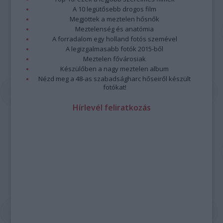
A 10 legütősebb drogos film
Megjöttek a meztelen hősnők
Meztelenség és anatómia
A forradalom egy holland fotós szemével
A legizgalmasabb fotók 2015-ből
Meztelen fővárosiak
Készülőben a nagy meztelen album
Nézd meg a 48-as szabadságharc hőseiről készült
fotókat!
Hírlevél feliratkozás