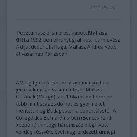
2012. 05. 14.
Posztumusz elismerést kapott
Mallász
Gitta
1992-ben elhunyt grafikus, iparművész.
A díjat dédunokahúga, Mallász Andrea vette
át vasárnap Párizsban.
A Világ Igaza kitüntetést adományozta a
jeruzsálemi Jad Vasem Intézet Mallász
Gittának (Margit), aki 1944 decemberében
több mint száz zsidó nőt és gyermeket
mentett meg Budapesten a deportálástól. A
College des Bernardins-ben (Bencés rendi
központ) mintegy háromszáz meghívott
vendég részvételével megrendezett ünnepi