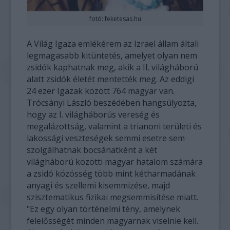
fotó: feketesas.hu
A Világ Igaza emlékérem az Izrael állam általi
legmagasabb kitüntetés, amelyet olyan nem
zsidók kaphatnak meg, akik a II. világháború
alatt zsidók életét mentették meg. Az eddigi
24 ezer Igazak között 764 magyar van.
Trócsányi László beszédében hangsúlyozta,
hogy az I. világháborús vereség és
megalázottság, valamint a trianoni területi és
lakossági veszteségek semmi esetre sem
szolgálhatnak bocsánatként a két
világháború közötti magyar hatalom számára
a zsidó közösség több mint kétharmadának
anyagi és szellemi kisemmizése, majd
szisztematikus fizikai megsemmisítése miatt.
"Ez egy olyan történelmi tény, amelynek
felelősségét minden magyarnak viselnie kell.