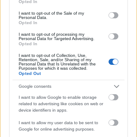
dokumentum vallásos ihletésű, de egyik
Opted In
use your data for below specified purposes in below Google
valláshoz sem köthető, filozófiai, ugyanakkor
consent section.
I want to opt-out of the Sale of my
költői mű, amely az élet értelmét és módját
Personal Data.
kutatja. A könyv egyik legismertebb
Opted In
népszerűsítője Juliette Binoche Oscar-díjas
I want to opt-out of processing my
színésznő, aki a kitüntetés átadásán a
Personal Data for Targeted Advertising.
közönség soraiban foglalt helyet. A második
Opted In
világháború idején született szöveg négy
I want to opt-out of Collection, Use,
Budapesten élt fiatal művésznek (Mallász
Retention, Sale, and/or Sharing of my
Personal Data that Is Unrelated with the
Gitta, Dallos Hanna, Strausz Lili és Kreutzer
Purposes for which it was collected.
József) 1943-44-ben - érzésük szerint egy
Opted Out
különös erő hatása alatt, egy angyallal
folytatott, illetve lejegyzett 88 beszélgetését
Google consents
tartalmazza. Nincs konkrét szerzője, csak
I want to allow Google to enable storage
"egyik írnoka" volt Mallász Gitta, aki
related to advertising like cookies on web or
keresztényként egyedül élte túl a háborút. A
device identifiers in apps.
magyar kézirat alapján készült fordítás 1976-
ban jelent meg először francia nyelven,
I want to allow my user data to be sent to
amivel elindult a nemzetközi siker útján.
Google for online advertising purposes.