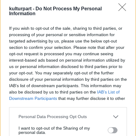
európai és egyetemes emberi értékekhez
kulturpart -
Do Not Process My Personal
hűen soha nem fogja eltűrni a
Information
szélsőségesség, az antiszemitizmus és a
rasszizmus semmilyen formáját" - mondta a
If you wish to opt-out of the sale, sharing to third parties, or
nagykövet.Mallász Gittáról tartott
processing of your personal or sensitive information for
méltatásában Anne-Marie Revcolevschi a Jad
targeted advertising by us, please use the below opt-out
Vasem Intézet részéről arra emlékeztetett,
section to confirm your selection. Please note that after your
hogy a Világ Igaza elismerést általában egy-
opt-out request is processed you may continue seeing
interest-based ads based on personal information utilized by
egy család vagy személy megmentésért
us or personal information disclosed to third parties prior to
szokták odaítélni. Mallász Gitta azonban több
your opt-out. You may separately opt-out of the further
mint száz zsidó nőt és gyermeket mentett
disclosure of your personal information by third parties on the
meg 1944-ben. Neve évekkel később
Az
IAB’s list of downstream participants. This information may
angyal válaszol
című világsikerű művének
also be disclosed by us to third parties on the
IAB’s List of
köszönhetően Franciaországban vált
Downstream Participants
that may further disclose it to other
ismertté, ahol 1960-tól 1992-ben
third parties.
bekövetkezett haláláig élt.
Please note that this website/app uses one or more Google
Personal Data Processing Opt Outs
services and may gather and store information including but
A Magyarországon 1989-ben és 2005-ben
not limited to your visit or usage behaviour. You may click to
I want to opt-out of the Sharing of my
megjelent, eddig 24 nyelvre lefordított
personal data.
grant or deny consent to Google and its third-party tags to