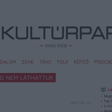
ODALOM
ZENE
TÁNC
FOLK
KÉPZŐ
PODCA
G NEM LÁTHATTUK
L
Megd
Top 1
2012. 05. 15.
A 10 
Megj