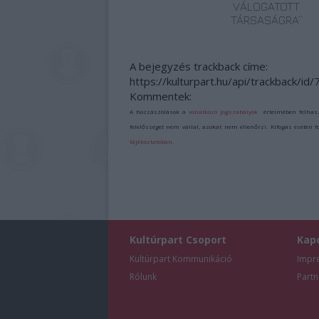
VÁLOGATOTT
TÁRSASÁGRA”
A bejegyzés trackback címe:
https://kulturpart.hu/api/trackback/id
Kommentek:
A hozzászólások a
vonatkozó jogszabályok
értelmében felhas
felelősséget nem vállal, azokat nem ellenőrzi. Kifogás esetén 
tájékoztatóban
.
Kultúrpart Csoport
Kap
Kultúrpart Kommunikáció
Impr
Rólunk
Partn