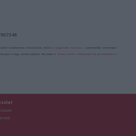
/7907348
ználói tartalomnak minősülnek, értük a
szolgáltatás technikai
üzemeltetője semmilyen
forduljon a blog szerkesztőjéhez. Részletek a
Felhasználási feltételekben
és az
adatvédelmi
csolat
esszum
ereink