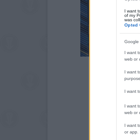
I want t
of my P
was col
Opted 
Google 
I want t
web or d
I want t
purpose
I want 
I want t
web or d
I want t
or app.