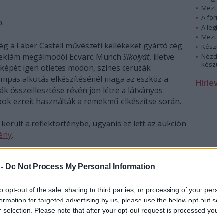
Mezt
A fo
p.
A leg
Mezt
g a Faber Castell művészeti kellékeket gyártó cég
Kész
A reklám megálmodói Edvard Munch
Sikolyát
, illetve
Nézd
készü
képét igen ötletes módon, színes ceruzák
pompás alkotás elkészítésénél maga az eszköz a
Hírle
k összeillesztése révén jön létre a látványos
ok ezreit használták a remekmű elkészítse során.
került a reflektorfénybe, ugyanis ez lett az aukción
ény
.
 -
Do Not Process My Personal Information
to opt-out of the sale, sharing to third parties, or processing of your per
formation for targeted advertising by us, please use the below opt-out s
r selection. Please note that after your opt-out request is processed y