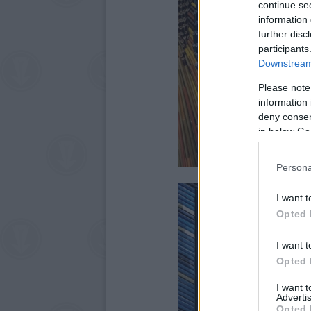
continue se
information 
further disc
participants
Downstream 
Please note
information 
deny consent
in below Go
Persona
I want t
Opted 
I want t
Opted 
I want 
Advertis
Opted 