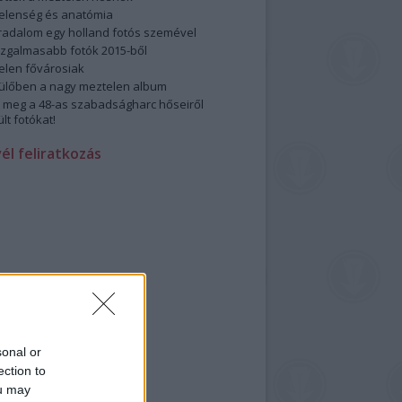
elenség és anatómia
rradalom egy holland fotós szemével
izgalmasabb fotók 2015-ből
elen fővárosiak
ülőben a nagy meztelen album
 meg a 48-as szabadságharc hőseiről
lt fotókat!
vél feliratkozás
sonal or
ection to
ou may