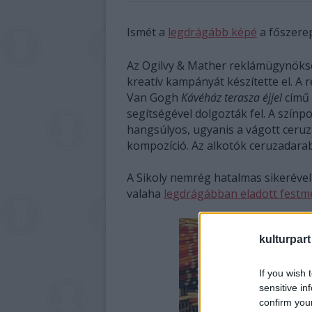
Ismét a
legdrágább képé
a főszere
Az Ogilvy & Mather reklámügynöksé
kreatív kampányát készítette el. 
Van Gogh
Kávéház terasza éjjel
című 
segítségével dolgozták fel. A szín
hangsúlyos, ugyanis a vágott ceruzá
kompozíció. Az alkotók ceruzadarab
A Sikoly nemrég hatalmas sikerével 
valaha
legdrágábban eladott festm
kulturpart
If you wish 
sensitive in
confirm you