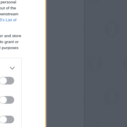
 personal
out of the
 downstream
B’s List of
er and store
to grant or
ed purposes