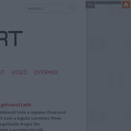
ST
VIDEÓ
GYERMEK
egolvasottabb
öbbentő fotók a néptelen fővárosról
0: ezek a legjobb szerelmes filmek
legütősebb drogos film
öttek a meztelen hősnők