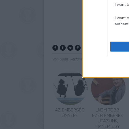
I want t
I want t
authenti
Van Gogh
Reklám
Munch
Képző
AZ EMBERSÉG
„NEM TÖBB
ÜNNEPE
EZER EMBERRE
UTAZUNK,
HANEM EGY