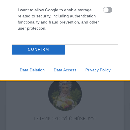
I want to allow Google to enable storage
AZ EMBERSÉG ÜNNEPE
related to security, including authentication
functionality and fraud prevention, and other
user protection.
CONFIRM
„AZ EMBERT EMBERRÉ TETTE…” – VASÁRNAP
ZÁRT A DOMBOS FEST
Data Deletion
Data Access
Privacy Policy
LÉTEZIK GYÓGYÍTÓ MÚZEUM?!