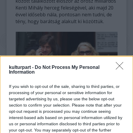
között találkozott először az orosz milliárdos
Kenti Mihály herceg feleségével, aki majd 20
évvel idősebb nála, pontosan nem tudni, de
tény, hogy barátság alakult ki közöttük.
kulturpart -
Do Not Process My Personal
Information
If you wish to opt-out of the sale, sharing to third parties, or
processing of your personal or sensitive information for
targeted advertising by us, please use the below opt-out
Kravcsenko és Kent hercegnője
section to confirm your selection. Please note that after your
opt-out request is processed you may continue seeing
Ettől kezdve a kenti hercegné és Mihály
interest-based ads based on personal information utilized by
herceg gyakran mutatkozott Kravcsenko
us or personal information disclosed to third parties prior to
társaságában, igen nagyra tartották a férfi
your opt-out. You may separately opt-out of the further