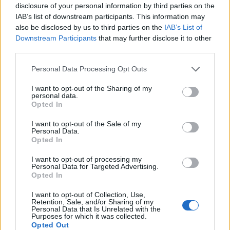
barátságát. 2006-ban egy lesifotós
disclosure of your personal information by third parties on the
megörökítette a hercegnét és Kravcsenkót,
IAB’s list of downstream participants. This information may
amint kéz a kézben andalognak Velence
also be disclosed by us to third parties on the
IAB’s List of
utcáin, gondoláznak önfeledten.
Downstream Participants
that may further disclose it to other
third parties.
S bár a hercegség szóvivője azonnal cáfolta,
Please note that this website/app uses one or more Google
Personal Data Processing Opt Outs
hogy a hercegné és az orosz milliárdos
services and may gather and store information including but
között intim viszony lett volna, már nem
not limited to your visit or usage behaviour. You may click to
I want to opt-out of the Sharing of my
personal data.
lehetett nem tudomást venni a tényekről.
grant or deny consent to Google and its third-party tags to
Opted In
use your data for below specified purposes in below Google
A hét végi tragédia derült égből a
consent section.
I want to opt-out of the Sale of my
Personal Data.
villámcsapás, fogalmazta meg Kravcsenko
Opted In
legközelebbi munkatársa, hiszen semmilyen
előjel nem mutatott arra, hogy bárkinek is az
I want to opt-out of processing my
Personal Data for Targeted Advertising.
útjában lett volna a férfi. Misa nem a
Opted In
felkapaszkodott milliárdosfiúk életét élte,
nem voltak testőrei, hiszen nem volt
I want to opt-out of Collection, Use,
Retention, Sale, and/or Sharing of my
szüksége rájuk - mondta.
Personal Data that Is Unrelated with the
Purposes for which it was collected.
Opted Out
A kenti hercegné és a herceg mélységes