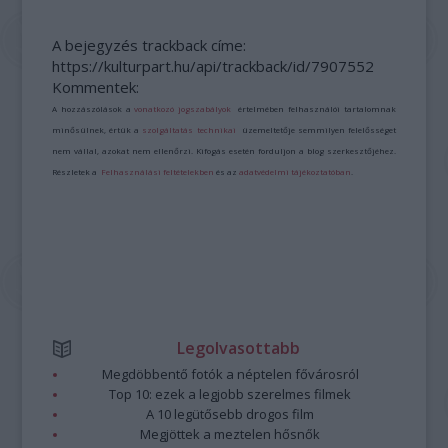
A bejegyzés trackback címe:
https://kulturpart.hu/api/trackback/id/7907552
Kommentek:
A hozzászólások a
vonatkozó jogszabályok
értelmében felhasználói tartalomnak
minősülnek, értük a
szolgáltatás technikai
üzemeltetője semmilyen felelősséget
nem vállal, azokat nem ellenőrzi. Kifogás esetén forduljon a blog szerkesztőjéhez.
Részletek a
Felhasználási feltételekben
és az
adatvédelmi tájékoztatóban
.
Legolvasottabb
Megdöbbentő fotók a néptelen fővárosról
Top 10: ezek a legjobb szerelmes filmek
A 10 legütősebb drogos film
Megjöttek a meztelen hősnők