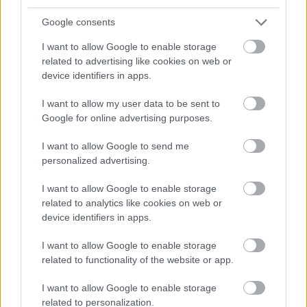
fájdalmuknak adtak hangot, amint hírt
Google consents
kaptak Kravcsenko tragédiájáról. A hercegnőt
lesújtotta a gyász. Ráadásul most Moszkva-
I want to allow Google to enable storage
szerte azt találgatják, hogy Kravcsenko
related to advertising like cookies on web or
halálának nem lehet-e köze a nyilvánosság
device identifiers in apps.
előtt zajlott, ám mindvégig tagadott szerelmi
I want to allow my user data to be sent to
szálhoz.
Google for online advertising purposes.
Forrás:
Hirado.hu
I want to allow Google to send me
personalized advertising.
I want to allow Google to enable storage
related to analytics like cookies on web or
Oroszország
Bűn
Gyilkosság
Lavór
device identifiers in apps.
I want to allow Google to enable storage
related to functionality of the website or app.
I want to allow Google to enable storage
related to personalization.