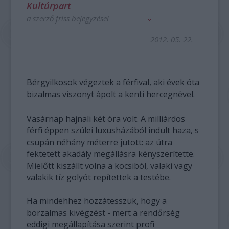
Kultúrpart
a szerző friss bejegyzései
2012. 05. 22.
Bérgyilkosok végeztek a férfival, aki évek óta
bizalmas viszonyt ápolt a kenti hercegnével.
Vasárnap hajnali két óra volt. A milliárdos
férfi éppen szülei luxusházából indult haza, s
csupán néhány méterre jutott: az útra
fektetett akadály megállásra kényszerítette.
Mielőtt kiszállt volna a kocsiból, valaki vagy
valakik tíz golyót repítettek a testébe.
Ha mindehhez hozzátesszük, hogy a
borzalmas kivégzést - mert a rendőrség
eddigi megállapítása szerint profi