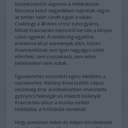
bűnelkövető/k végeztek a milliárdossal -
Moszkva külső negyedében hajtották végre,
az ember talán rándít egyet a vállán.
Csakhogy a 46 éves orosz bútorgyáros,
Mihail Kravcsenko messziről kerülte a kényes
üzleti ügyeket. A rendőrség egyelőre
értetlenül áll az események előtt, hiszen
Kravcsenkónak sem igazi nagyágyú üzleti
ellenfelei, sem rosszakarói, sem kétes
befektetései nem voltak.
Egyvalamihez vonzódott egész életében: a
szerelemhez. Néhány évvel ezelőtt súlyos
veszteség érte: autóbalesetben elvesztette
gyönyörű feleségét és imádott kislányát.
Kravcsenko ekkor a munka mellett
hobbijába, a fotózásba menekült.
Hogy pontosan mikor és milyen körülmények