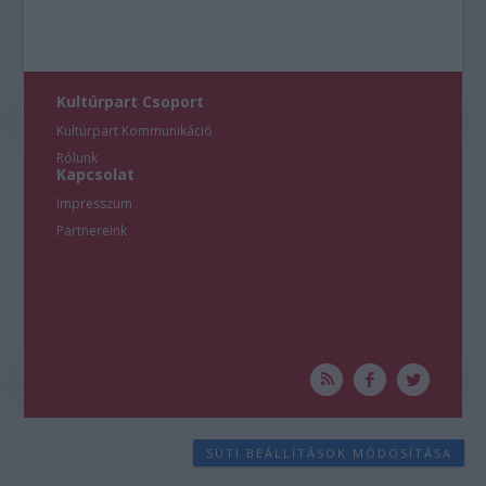
Kultúrpart Csoport
Kultúrpart Kommunikáció
Rólunk
Kapcsolat
Impresszum
Partnereink
SÜTI BEÁLLÍTÁSOK MÓDOSÍTÁSA