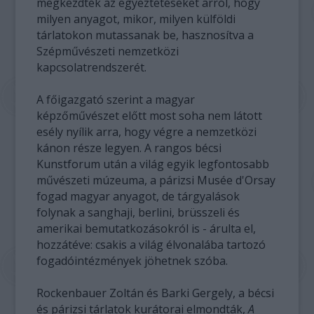
megkezdték az egyeztetéseket arról, hogy
milyen anyagot, mikor, milyen külföldi
tárlatokon mutassanak be, hasznosítva a
Szépművészeti nemzetközi
kapcsolatrendszerét.
A főigazgató szerint a magyar
képzőművészet előtt most soha nem látott
esély nyílik arra, hogy végre a nemzetközi
kánon része legyen. A rangos bécsi
Kunstforum után a világ egyik legfontosabb
művészeti múzeuma, a párizsi Musée d'Orsay
fogad magyar anyagot, de tárgyalások
folynak a sanghaji, berlini, brüsszeli és
amerikai bemutatkozásokról is - árulta el,
hozzátéve: csakis a világ élvonalába tartozó
fogadóintézmények jöhetnek szóba.
Rockenbauer Zoltán és Barki Gergely, a bécsi
és párizsi tárlatok kurátorai elmondták,
A