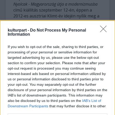
Nyolcak - Magyarország útja a modernizmusba
című kiállítás szeptember 12-én, éppen a
2012-es ausztriai Klimt-év idején nyílik meg a
Kunstforumban, bizonyítva a külföldi
közönségnek: a modernista festőcsoport
kulturpart -
Do Not Process My Personal
tagjai nem Bécshez igazodtak, hanem inkább
Information
francia hatásokból kiindulva saját útjukat
járták.
If you wish to opt-out of the sale, sharing to third parties, or
processing of your personal or sensitive information for
Mint hangsúlyozták: mindkét kiállítás
targeted advertising by us, please use the below opt-out
"helyspecifikus" lesz; azokat úgy állítják
section to confirm your selection. Please note that after your
opt-out request is processed you may continue seeing
össze, hogy a bécsi, illetve párizsi közönség
interest-based ads based on personal information utilized by
számára is érdekesek és érthetők legyenek. A
us or personal information disclosed to third parties prior to
tárlatokhoz új katalógusok is készülnek, a
your opt-out. You may separately opt-out of the further
Nyolcak-kiállítás kapcsán például Peter Vergo
disclosure of your personal information by third parties on the
írása helyezi el a magyar modernista festőket
IAB’s list of downstream participants. This information may
az egyetemes kánonban.
also be disclosed by us to third parties on the
IAB’s List of
Downstream Participants
that may further disclose it to other
Az Allegro Barbaro címet viseli a Musée
third parties.