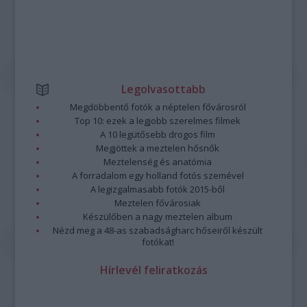
Legolvasottabb
Megdöbbentő fotók a néptelen fővárosról
Top 10: ezek a legjobb szerelmes filmek
A 10 legütősebb drogos film
Megjöttek a meztelen hősnők
Meztelenség és anatómia
A forradalom egy holland fotós szemével
A legizgalmasabb fotók 2015-ből
Meztelen fővárosiak
Készülőben a nagy meztelen album
Nézd meg a 48-as szabadságharc hőseiről készült
fotókat!
Hírlevél feliratkozás