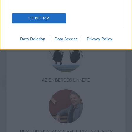
CONFIRM
Bécs
Kiállítás
Festészet
Magyarok
Képző
Data Deletion
Data Access
Privacy Policy
AZ EMBERSÉG ÜNNEPE
„NEM TÖBB EZER EMBERRE UTAZUNK, HANEM