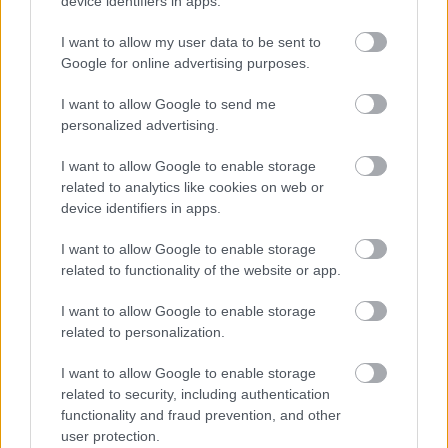
device identifiers in apps.
Baán László szót ejtett a Szépművészeti
következő nagykiállításairól is. Beszámolója
I want to allow my user data to be sent to
szerint augusztus 9-én, csaknem 2000
Google for online advertising purposes.
négyzetméteren nyílik meg az épületben a
I want to allow Google to send me
pekingi Nemzeti Művészeti Múzeumnak a
personalized advertising.
kínai képzőművészet elmúlt 30 évét
bemutató tárlata, majd október 26-ától lesz
I want to allow Google to enable storage
látható a Cézanne és a múlt című kiállítás, a
related to analytics like cookies on web or
világ több mint 40 intézményéből
device identifiers in apps.
kölcsönzött, "szenzációsnak ígérkező"
anyaggal. Egon Schiele negyvennél is több
I want to allow Google to enable storage
műve érkezik 2013 júniusában a Schiele és
related to functionality of the website or app.
kora című nagykiállításra, majd 2013
I want to allow Google to enable storage
októberétől hasonlóan színvonalas tárlat
related to personalization.
mutatja be az olasz barokk 200 évének
mintegy 80 alkotóját, Caravaggiótól
I want to allow Google to enable storage
Canalettóig címmel.
related to security, including authentication
functionality and fraud prevention, and other
Forrás:
MTI
user protection.