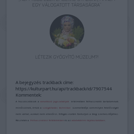
EGY VÁLOGATOTT TÁRSASÁGRA”
LÉTEZIK GYÓGYÍTÓ MÚZEUM?!
A bejegyzés trackback címe:
https://kulturpart.hu/api/trackback/id/7907544
Kommentek:
A hozzászólások a
vonatkozó jogszabályok
értelmében felhasználói tartalomnak
minősülnek, értük a
szolgáltatás technikai
üzemeltetője semmilyen felelősséget
nem vállal, azokat nem ellenőrzi. Kifogás esetén forduljon a blog szerkesztőjéhez.
Részletek a
Felhasználási feltételekben
és az
adatvédelmi tájékoztatóban
.