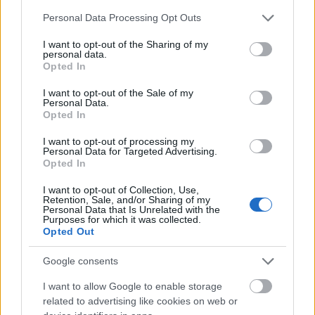
d'Orsay 2013 őszén nyíló tárlata, utalva arra,
Please note that this website/app uses one or more Google
hogy a kiállítás tágabb kontextusba helyezve,
Personal Data Processing Opt Outs
services and may gather and store information including but
zenei és irodalmi kitekintést is adva vizsgálja
not limited to your visit or usage behaviour. You may click to
I want to opt-out of the Sharing of my
majd a magyar modernizmus festészetét -
personal data.
grant or deny consent to Google and its third-party tags to
Opted In
jegyezték meg a kurátorok.
use your data for below specified purposes in below Google
consent section.
I want to opt-out of the Sale of my
Szücs György, az MNG megbízott
Personal Data.
Opted In
főigazgatója és Baán László elmondták, hogy
a 2012 végére tervezett sanghaji kiállítással
I want to opt-out of processing my
kapcsolatban még az előző főigazgató, Csák
Personal Data for Targeted Advertising.
Opted In
Ferenc írt alá szándéknyilatkozatot, abban
azonban a projekt költségeit szinte teljesen a
I want to opt-out of Collection, Use,
magyar fél állta volna. A megállapodást
Retention, Sale, and/or Sharing of my
Personal Data that Is Unrelated with the
sikerült újratárgyalni, így a sanghajiak
Purposes for which it was collected.
finanszírozásában, a tervezettnél tágabb
Opted Out
kitekintést nyújtó, nemcsak Munkácsyra,
hanem a 19. század végének magyar
Google consents
képzőművészetére fókuszáló kiállítás
I want to allow Google to enable storage
indulhat majd Kínába.
related to advertising like cookies on web or