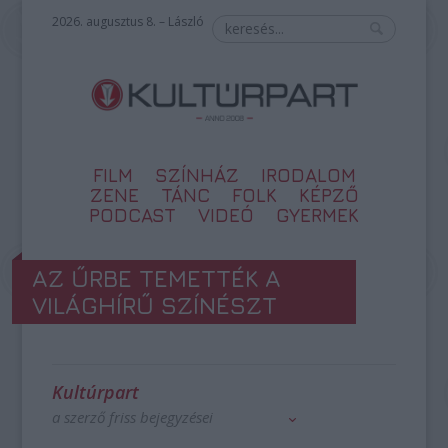
2026. augusztus 8. – László
FILM
SZÍNHÁZ
IRODALOM
ZENE
TÁNC
FOLK
KÉPZŐ
PODCAST
VIDEÓ
GYERMEK
AZ ŰRBE TEMETTÉK A
VILÁGHÍRŰ SZÍNÉSZT
Kultúrpart
a szerző friss bejegyzései