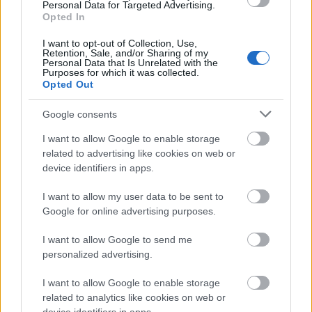
Personal Data for Targeted Advertising.
Opted In
I want to opt-out of Collection, Use,
Film
Sci-fi
Sorozatok
Űrkutatás
Retention, Sale, and/or Sharing of my
Personal Data that Is Unrelated with the
Purposes for which it was collected.
Opted Out
Google consents
I want to allow Google to enable storage
related to advertising like cookies on web or
device identifiers in apps.
MÚMIA SÍROK TITKAI, ELHAGYOTT ÉPÍTMÉNYEK
ÉS GRANDIÓZUS EURÓPAI CSATÁK
I want to allow my user data to be sent to
Google for online advertising purposes.
I want to allow Google to send me
personalized advertising.
I want to allow Google to enable storage
related to analytics like cookies on web or
SZEMBE MERSZ NÉZNI AZZAL, AKIVÉ