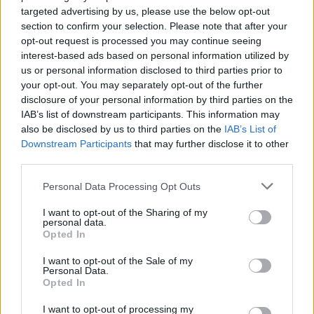
"Sugározz fel, Scotty!" mondat, amely
targeted advertising by us, please use the below opt-out
számtalanszor elhangzott az epizódokban,
section to confirm your selection. Please note that after your
opt-out request is processed you may continue seeing
szállóigévé vált az idők során.
interest-based ads based on personal information utilized by
us or personal information disclosed to third parties prior to
A kanadai színész 85 esztendős korában,
your opt-out. You may separately opt-out of the further
2005-ben hunyt el. Halála előtt úgy
disclosure of your personal information by third parties on the
rendelkezett, hogy a hamvait juttassák ki az
IAB’s list of downstream participants. This information may
űrbe. 2007-ben a hamvait tartalmazó
also be disclosed by us to third parties on the
IAB’s List of
kapszula pár percre el is hagyta a Föld
Downstream Participants
that may further disclose it to other
légkörét, de visszahullva az új-mexikói
third parties.
sivatagban találtak rá három héttel később.
Please note that this website/app uses one or more Google
Personal Data Processing Opt Outs
Egy évre rá a SpaceX megpróbálta a hamvak
services and may gather and store information including but
egy részét az űrbe juttatni, de a rakéta
not limited to your visit or usage behaviour. You may click to
I want to opt-out of the Sharing of my
felrobbant és roncsai eltűntek a Csendes-
personal data.
grant or deny consent to Google and its third-party tags to
Opted In
óceánban.
use your data for below specified purposes in below Google
consent section.
I want to opt-out of the Sale of my
Personal Data.
Opted In
Forrás:
MTI
I want to opt-out of processing my