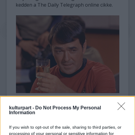
kedden a The Daily Telegraph online cikke.
James Doohan Scotty szerepében
kulturpart -
Do Not Process My Personal
Information
James Doohan neve szinte egybeforrt a Star
Trek sorozatban alakított Scottyval, a széria
If you wish to opt-out of the sale, sharing to third parties, or
Enterprise űrhajójának főmérnökével. A
processing of your personal or sensitive information for