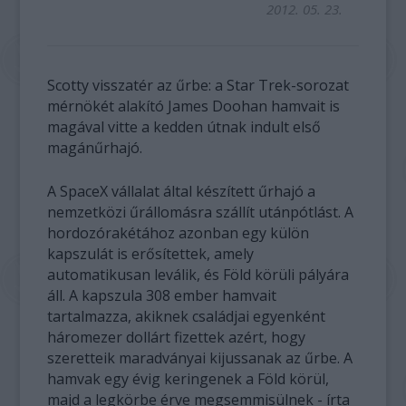
2012. 05. 23.
Scotty visszatér az űrbe: a Star Trek-sorozat
mérnökét alakító James Doohan hamvait is
magával vitte a kedden útnak indult első
magánűrhajó.
A SpaceX vállalat által készített űrhajó a
nemzetközi űrállomásra szállít utánpótlást. A
hordozórakétához azonban egy külön
kapszulát is erősítettek, amely
automatikusan leválik, és Föld körüli pályára
áll. A kapszula 308 ember hamvait
tartalmazza, akiknek családjai egyenként
háromezer dollárt fizettek azért, hogy
szeretteik maradványai kijussanak az űrbe. A
hamvak egy évig keringenek a Föld körül,
majd a legkörbe érve megsemmisülnek - írta