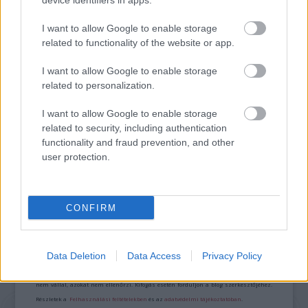
device identifiers in apps.
VÁLHATTÁL VOLNA?
I want to allow Google to enable storage
related to functionality of the website or app.
I want to allow Google to enable storage
related to personalization.
I want to allow Google to enable storage
TERMÉSZETFELETTI ERŐK ÉS ELFELEDETT
related to security, including authentication
TITKOK: ITT A SHELBY OAKS – A GONOSZ
functionality and fraud prevention, and other
NYOMÁBAN MAGYAR ELŐZETESE
user protection.
CONFIRM
A bejegyzés trackback címe:
https://kulturpart.hu/api/trackback/id/7907580
Kommentek:
Data Deletion
Data Access
Privacy Policy
A hozzászólások a
vonatkozó jogszabályok
értelmében felhasználói tartalomnak
minősülnek, értük a
szolgáltatás technikai
üzemeltetője semmilyen felelősséget
nem vállal, azokat nem ellenőrzi. Kifogás esetén forduljon a blog szerkesztőjéhez.
Részletek a
Felhasználási feltételekben
és az
adatvédelmi tájékoztatóban
.