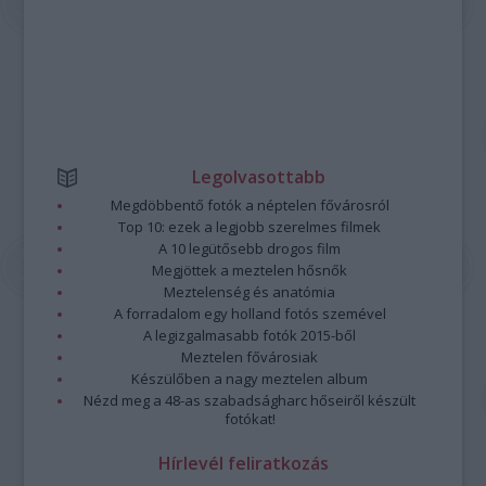
Legolvasottabb
Megdöbbentő fotók a néptelen fővárosról
Top 10: ezek a legjobb szerelmes filmek
A 10 legütősebb drogos film
Megjöttek a meztelen hősnők
Meztelenség és anatómia
A forradalom egy holland fotós szemével
A legizgalmasabb fotók 2015-ből
Meztelen fővárosiak
Készülőben a nagy meztelen album
Nézd meg a 48-as szabadságharc hőseiről készült
fotókat!
Hírlevél feliratkozás