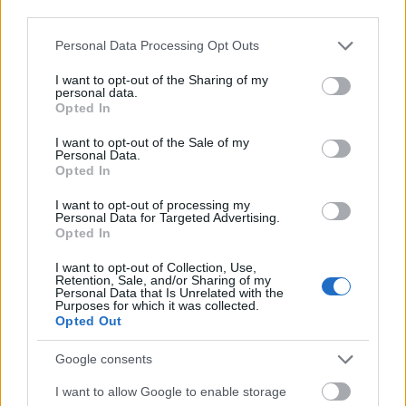
third parties.
Please note that this website/app uses one or more Google
Personal Data Processing Opt Outs
services and may gather and store information including but
not limited to your visit or usage behaviour. You may click to
I want to opt-out of the Sharing of my
personal data.
A rendező a szabadtéri vetítést követő
grant or deny consent to Google and its third-party tags to
Opted In
közönségtalálkozón elmondta, hogy a filmet
use your data for below specified purposes in below Google
7, 5 millió euróból forgatták, ebből egymillió
consent section.
I want to opt-out of the Sale of my
Personal Data.
jött be a rajongók támogatásából, akik négy
Opted In
éven át követhették figyelemmel a sci-fi
vígjáték keletkezését a rajongók az
I want to opt-out of processing my
Personal Data for Targeted Advertising.
ironsky.neten és aktívan részt is vehettek
Opted In
benne: tehettek javaslatokat a
forgatókönyvre és a látványra is, a
I want to opt-out of Collection, Use,
Retention, Sale, and/or Sharing of my
számítógépen keresztül megismert világ
Personal Data that Is Unrelated with the
tükörországában kedvező illúziókba
Purposes for which it was collected.
Opted Out
ringathatták magunkat az érdeklődők.
Google consents
Ilyen nagyszabású interaktivitásra még nem
volt példa a filmtörténetben, egyetlen film
I want to allow Google to enable storage