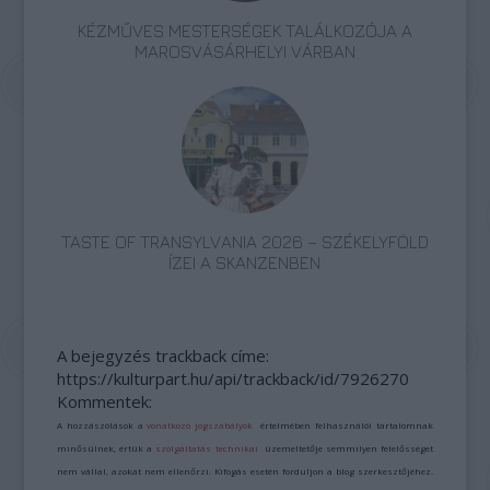
KÉZMŰVES MESTERSÉGEK TALÁLKOZÓJA A
MAROSVÁSÁRHELYI VÁRBAN
TASTE OF TRANSYLVANIA 2026 – SZÉKELYFÖLD
ÍZEI A SKANZENBEN
A bejegyzés trackback címe:
https://kulturpart.hu/api/trackback/id/7926270
Kommentek:
A hozzászólások a
vonatkozó jogszabályok
értelmében felhasználói tartalomnak
minősülnek, értük a
szolgáltatás technikai
üzemeltetője semmilyen felelősséget
nem vállal, azokat nem ellenőrzi. Kifogás esetén forduljon a blog szerkesztőjéhez.