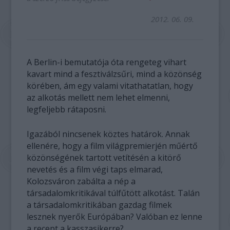
2012. 06. 09.
A Berlin-i bemutatója óta rengeteg vihart
kavart mind a fesztiválzsűri, mind a közönség
körében, ám egy valami vitathatatlan, hogy
az alkotás mellett nem lehet elmenni,
legfeljebb rátaposni.
Igazából nincsenek köztes határok. Annak
ellenére, hogy a film világpremierjén műértő
közönségének tartott vetítésén a kitörő
nevetés és a film végi taps elmarad,
Kolozsváron zabálta a nép a
társadalomkritikával túlfűtött alkotást. Talán
a társadalomkritikában gazdag filmek
lesznek nyerők Európában? Valóban ez lenne
a recept a kasszasikerre?