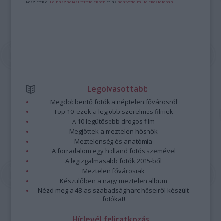
Részletek a
Felhasználási feltételekben
és az
adatvédelmi tájékoztatóban
.
Legolvasottabb
Megdöbbentő fotók a néptelen fővárosról
Top 10: ezek a legjobb szerelmes filmek
A 10 legütősebb drogos film
Megjöttek a meztelen hősnők
Meztelenség és anatómia
A forradalom egy holland fotós szemével
A legizgalmasabb fotók 2015-ből
Meztelen fővárosiak
Készülőben a nagy meztelen album
Nézd meg a 48-as szabadságharc hőseiről készült
fotókat!
Hírlevél feliratkozás