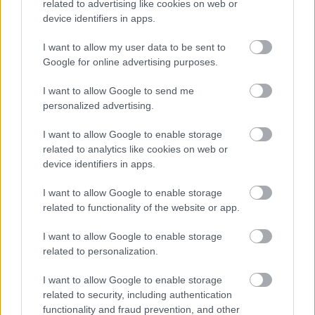
sem tulajdonított ekkora szerepet a
related to advertising like cookies on web or
nyilvános brainstormingnak. Az április elején
device identifiers in apps.
bemutatott filmet mostanig több mint
I want to allow my user data to be sent to
egymillióan nézték meg, és több mint 80
Google for online advertising purposes.
országban sikerült eladni a film jogait, ami
rekordot jelent egy finn film számára.
I want to allow Google to send me
personalized advertising.
Timo Vuorensolának kicsit sem elég az Iron
Sky kasszasikere, ugyanis elhatározta, hogy
I want to allow Google to enable storage
filmjéhez még készít egy három részes
related to analytics like cookies on web or
minisorozatot, amely azt mutatná be, hogy a
device identifiers in apps.
németek miképp vetették meg lábukat a
I want to allow Google to enable storage
Holdon és betervezte, hogy leforgatja az Iron
related to functionality of the website or app.
Sky második részét.
I want to allow Google to enable storage
Ezen felül filmreviszi az I Killed Adolf Hitler
related to personalization.
díjnyertes képregény filmverzióját. A
forgatókönyvet D.C. Walker írja és a tervek
I want to allow Google to enable storage
szerint 2013-ban kezdődne a forgatás,
related to security, including authentication
úgyhogy nácizmusban gazdag évnek néznek
functionality and fraud prevention, and other