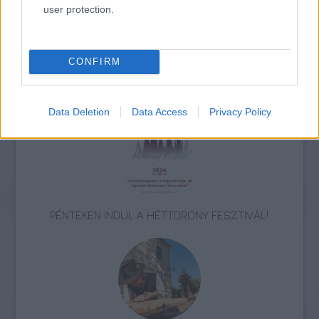
elébe a szociálisan érzékeny mozirajongók.
user protection.
CONFIRM
Kolozsvár
Erdély
Akciófilm
Európai filmipar
Data Deletion
Data Access
Privacy Policy
PÉNTEKEN INDUL A HÉTTORONY FESZTIVÁL!