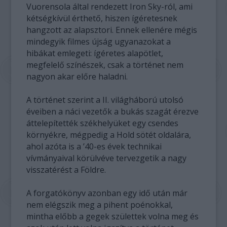
Vuorensola által rendezett Iron Sky-ról, ami
kétségkívül érthető, hiszen ígéretesnek
hangzott az alapsztori. Ennek ellenére mégis
mindegyik filmes újság ugyanazokat a
hibákat emlegeti: ígéretes alapötlet,
megfelelő színészek, csak a történet nem
nagyon akar előre haladni.
A történet szerint a II. világháború utolsó
éveiben a náci vezetők a bukás szagát érezve
áttelepítették székhelyüket egy csendes
környékre, mégpedig a Hold sötét oldalára,
ahol azóta is a ’40-es évek technikai
vívmányaival körülvéve tervezgetik a nagy
visszatérést a Földre.
A forgatókönyv azonban egy idő után már
nem elégszik meg a pihent poénokkal,
mintha előbb a gegek születtek volna meg és