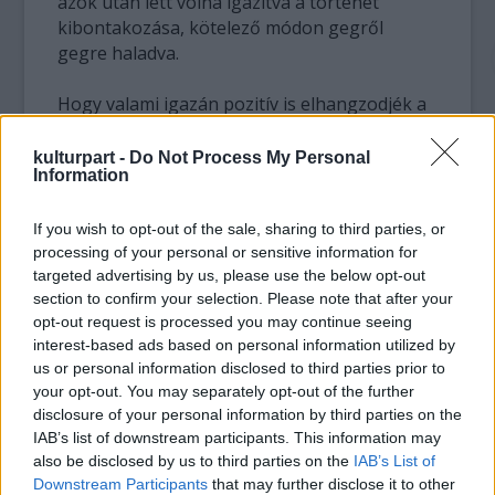
azok után lett volna igazítva a történet
kibontakozása, kötelező módon gegről
gegre haladva.
Hogy valami igazán pozitív is elhangzodjék a
filmről, talán a díszlettervezést emelném ki.
Rendkívül frappánsan volt megjelenítve
kulturpart -
Do Not Process My Personal
Information
részben retró, másrészt futurisztikus náci
gépezeteik, épületeik . Mindenesetre a TIFF-
en működött, nemcsak a vásznon, de a
If you wish to opt-out of the sale, sharing to third parties, or
processing of your personal or sensitive information for
fejekben is. A legtöbb nézőnek az a gyanúja
targeted advertising by us, please use the below opt-out
támadt, hogy talán tényleg a Hold náci lakta
section to confirm your selection. Please note that after your
vidék.
opt-out request is processed you may continue seeing
interest-based ads based on personal information utilized by
us or personal information disclosed to third parties prior to
your opt-out. You may separately opt-out of the further
disclosure of your personal information by third parties on the
IAB’s list of downstream participants. This information may
also be disclosed by us to third parties on the
IAB’s List of
Downstream Participants
that may further disclose it to other