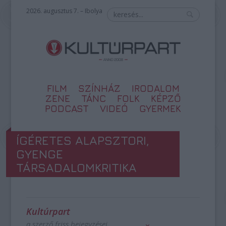
2026. augusztus 7. – Ibolya
FILM
SZÍNHÁZ
IRODALOM
ZENE
TÁNC
FOLK
KÉPZŐ
PODCAST
VIDEÓ
GYERMEK
ÍGÉRETES ALAPSZTORI,
GYENGE
TÁRSADALOMKRITIKA
Kultúrpart
a szerző friss bejegyzései