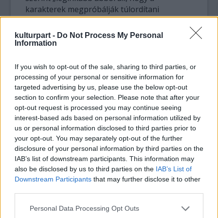
karakterek megpróbálják túlordítani
egymást, ismétlődően és túlságosan
megijednek mindentől és reagálásaikat
kulturpart -
Do Not Process My Personal
300%-kal túljátsszák többnyire nem vicces
Information
helyzetekben”
If you wish to opt-out of the sale, sharing to third parties, or
A USA Today-nek dolgozó Claudia Puig is
processing of your personal or sensitive information for
egyetért, ő elemzésében arra kérte az
targeted advertising by us, please use the below opt-out
section to confirm your selection. Please note that after your
alkotókat, hogy ha valaha lesz Madagaszkár
opt-out request is processed you may continue seeing
4, akkor hagyják azokat a szerencsétlen
interest-based ads based on personal information utilized by
állatokat egy kicsit élvezni az éppen aktuális
us or personal information disclosed to third parties prior to
utazást.
your opt-out. You may separately opt-out of the further
disclosure of your personal information by third parties on the
A New York Times és a Los Angeles Times
IAB’s list of downstream participants. This information may
kritikusai más oldalról közelítették meg a
also be disclosed by us to third parties on the
IAB’s List of
helyzetet, szerintük a humor a szokásos volt,
Downstream Participants
that may further disclose it to other
a látványvilág viszont fantasztikus. A 3D
third parties.
effekteket leginkább a cirkuszi jelenetekben
Please note that this website/app uses one or more Google
Personal Data Processing Opt Outs
dicsérték, előbbi szerint a különleges
services and may gather and store information including but