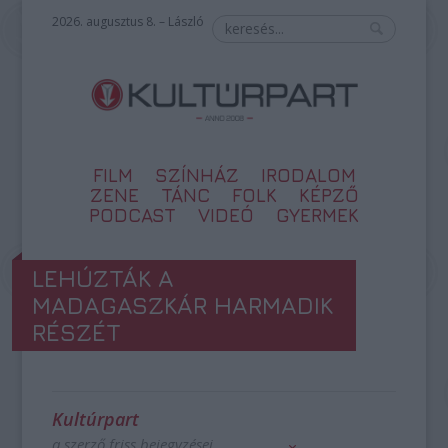
2026. augusztus 8. – László
FILM
SZÍNHÁZ
IRODALOM
ZENE
TÁNC
FOLK
KÉPZŐ
PODCAST
VIDEÓ
GYERMEK
LEHÚZTÁK A
MADAGASZKÁR HARMADIK
RÉSZÉT
Kultúrpart
a szerző friss bejegyzései