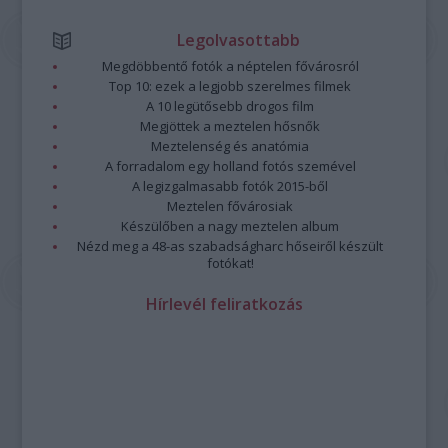
Legolvasottabb
Megdöbbentő fotók a néptelen fővárosról
Top 10: ezek a legjobb szerelmes filmek
A 10 legütősebb drogos film
Megjöttek a meztelen hősnők
Meztelenség és anatómia
A forradalom egy holland fotós szemével
A legizgalmasabb fotók 2015-ből
Meztelen fővárosiak
Készülőben a nagy meztelen album
Nézd meg a 48-as szabadságharc hőseiről készült
fotókat!
Hírlevél feliratkozás