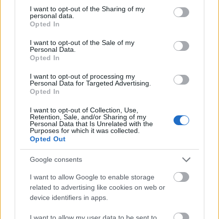
képeknek köszönhetően a szülők is élezni
not limited to your visit or usage behaviour. You may click to
I want to opt-out of the Sharing of my
fogják a mesefilmet.
personal data.
grant or deny consent to Google and its third-party tags to
Opted In
use your data for below specified purposes in below Google
A kritikusok szava még nem jelent semmit,
consent section.
I want to opt-out of the Sale of my
hiszen végül úgyis a mozi belépőt megfizető
Personal Data.
Opted In
közönség száma dönti majd el, hogy
szomorúan, vagy örömmel emlékeznek-e az
I want to opt-out of processing my
alkotók az európai kalandra.
Personal Data for Targeted Advertising.
Opted In
Magyarországon június 14-től láthatjuk a
I want to opt-out of Collection, Use,
hírhedt állatok cirkuszi mutatványait.
Retention, Sale, and/or Sharing of my
Personal Data that Is Unrelated with the
Purposes for which it was collected.
Forrás:
Hollywood Reporter
Opted Out
Google consents
I want to allow Google to enable storage
related to advertising like cookies on web or
Film
Kritika
Animáció
Filmpremier
Hollywoodi filmipar
device identifiers in apps.
I want to allow my user data to be sent to