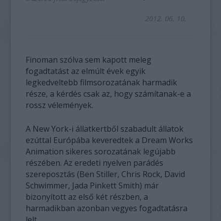
2012. 06. 10.
Finoman szólva sem kapott meleg
fogadtatást az elmúlt évek egyik
legkedveltebb filmsorozatának harmadik
része, a kérdés csak az, hogy számítanak-e a
rossz vélemények.
A New York-i állatkertből szabadult állatok
ezúttal Európába keveredtek a Dream Works
Animation sikeres sorozatának legújabb
részében. Az eredeti nyelven parádés
szereposztás (Ben Stiller, Chris Rock, David
Schwimmer, Jada Pinkett Smith) már
bizonyított az első két részben, a
harmadikban azonban vegyes fogadtatásra
lelt.