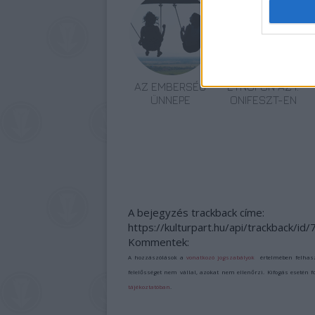
AZ EMBERSÉG
ETNOFON AZ I.
ÜNNEPE
ONIFESZT-EN
A bejegyzés trackback címe:
https://kulturpart.hu/api/trackback/id
Kommentek:
A hozzászólások a
vonatkozó jogszabályok
értelmében felhas
felelősséget nem vállal, azokat nem ellenőrzi. Kifogás esetén 
tájékoztatóban
.