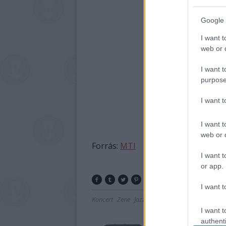
Google 
I want t
web or d
I want t
purpose
I want 
I want t
web or d
Forrás:
MTI
I want t
or app.
I want t
Koncert
Zene
Jazz
Gyász
I want t
authenti