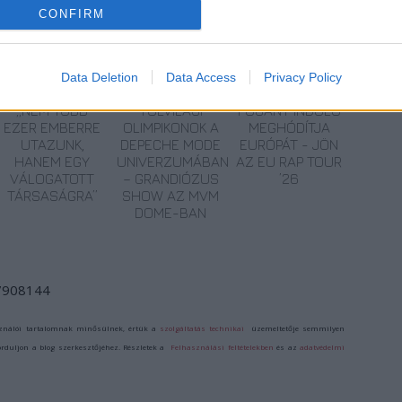
CONFIRM
Data Deletion
Data Access
Privacy Policy
„NEM TÖBB
TÚLVILÁGI
POGÁNY INDULÓ
EZER EMBERRE
OLIMPIKONOK A
MEGHÓDÍTJA
UTAZUNK,
DEPECHE MODE
EURÓPÁT - JÖN
HANEM EGY
UNIVERZUMÁBAN
AZ EU RAP TOUR
VÁLOGATOTT
– GRANDIÓZUS
’26
TÁRSASÁGRA”
SHOW AZ MVM
DOME-BAN
/7908144
ználói tartalomnak minősülnek, értük a
szolgáltatás technikai
üzemeltetője semmilyen
forduljon a blog szerkesztőjéhez. Részletek a
Felhasználási feltételekben
és az
adatvédelmi