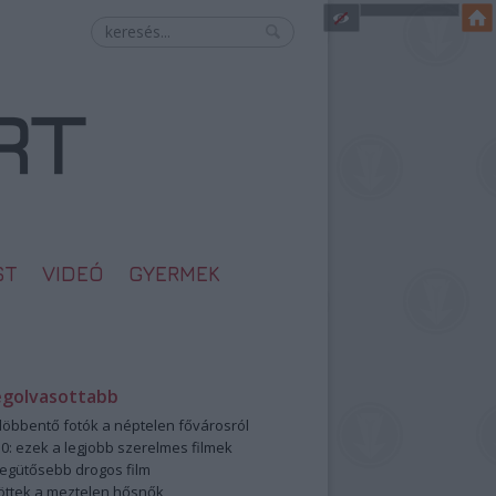
ST
VIDEÓ
GYERMEK
egolvasottabb
öbbentő fotók a néptelen fővárosról
0: ezek a legjobb szerelmes filmek
legütősebb drogos film
öttek a meztelen hősnők