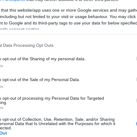
ó volt - mondta Wendy Oxenhorn, a Jazz
 that this website/app uses one or more Google services and may gath
ofit szervezet munkatársa. - Egyszerűen fogta a
including but not limited to your visit or usage behaviour. You may click 
jesen új hangzásvilággá gyúrta össze őket."
 to Google and its third-party tags to use your data for below specifi
ogle consent section.
sese 2003-as
The Blues: A Musical Journey
(
A blues: egy
ének munkálataiban is. Az elmúlt években a zenész
l Data Processing Opt Outs
zenvedett, de ettől függetlenül fellépett
. Lányának elmondása szerint a zenész egy
o opt-out of the Sharing of my personal data.
lmúltban: halálát műtét utáni komplikációk
In
o opt-out of the Sale of my Personal Data.
turné bécsi koncertjéről, ahol már Cosey is a csapat
In
to opt-out of processing my Personal Data for Targeted
ing.
In
o opt-out of Collection, Use, Retention, Sale, and/or Sharing
ersonal Data that Is Unrelated with the Purposes for which it
lected.
Out