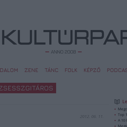
ODALOM
ZENE
TÁNC
FOLK
KÉPZŐ
PODCA
DZSESSZGITÁROS
L
Megd
Top 1
2012. 06. 11.
A 10 
Megj