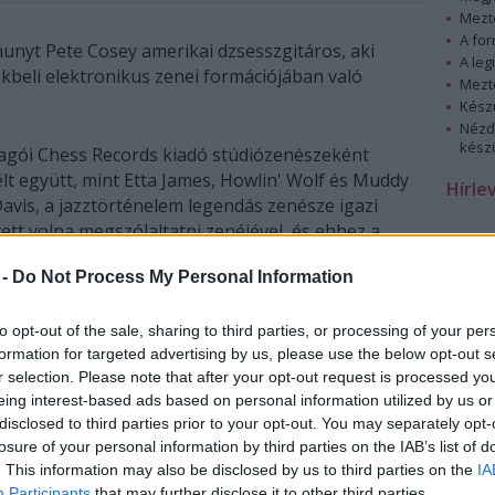
Mezt
A fo
unyt Pete Cosey amerikai dzsesszgitáros, aki
A leg
kbeli elektronikus zenei formációjában való
Mezt
Kész
Nézd
készü
cagói Chess Records kiadó stúdiózenészeként
lt együtt, mint Etta James, Howlin' Wolf és Muddy
Hírle
avis, a jazztörténelem legendás zenésze igazi
ett volna megszólaltatni zenéjével, és ehhez a
zni a hangsúlyt. „Mr. Cosey meghozta nekem azt a
 -
Do Not Process My Personal Information
t, amire vágytam” - írta Davis önéletrajzában a
to opt-out of the sale, sharing to third parties, or processing of your per
formation for targeted advertising by us, please use the below opt-out s
áros kreatív hangzásvilága fogta meg. Cosey
r selection. Please note that after your opt-out request is processed y
t a számokba közbeiktatott zenei frázisoknál,
eing interest-based ads based on personal information utilized by us or
zőbb szellemű albumát, köztük az
Agharta
, a
disclosed to third parties prior to your opt-out. You may separately opt-
Magus
című korongokat is gazdagították - olvasható
losure of your personal information by third parties on the IAB’s list of
olgáltató internetes oldalán.
. This information may also be disclosed by us to third parties on the
IA
Participants
that may further disclose it to other third parties.