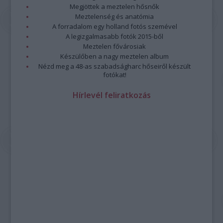
Megjöttek a meztelen hősnők
Meztelenség és anatómia
A forradalom egy holland fotós szemével
A legizgalmasabb fotók 2015-ből
Meztelen fővárosiak
Készülőben a nagy meztelen album
Nézd meg a 48-as szabadságharc hőseiről készült
fotókat!
Hírlevél feliratkozás