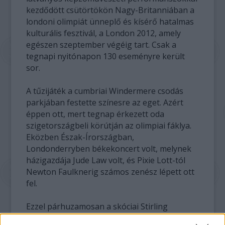
kezdődött csütörtökön Nagy-Britanniában a
londoni olimpiát ünneplő és kísérő hatalmas
kulturális fesztivál, a London 2012, amely
egészen szeptember végéig tart. Csak a
tegnapi nyitónapon 130 eseményre került
sor.
A tűzijáték a cumbriai Windermere csodás
parkjában festette színesre az eget. Azért
éppen ott, mert tegnap érkezett oda
szigetországbeli körútján az olimpiai fáklya.
Eközben Észak-Írországban,
Londonderryben békekoncert volt, melynek
házigazdája Jude Law volt, és Pixie Lott-tól
Newton Faulknerig számos zenész lépett ott
fel.
Ezzel párhuzamosan a skóciai Stirling
várában a Nagy koncert nevű esemény