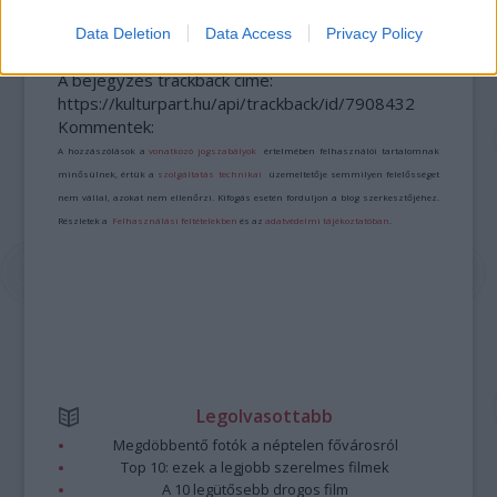
Data Deletion
Data Access
Privacy Policy
A bejegyzés trackback címe:
https://kulturpart.hu/api/trackback/id/7908432
Kommentek:
A hozzászólások a
vonatkozó jogszabályok
értelmében felhasználói tartalomnak
minősülnek, értük a
szolgáltatás technikai
üzemeltetője semmilyen felelősséget
nem vállal, azokat nem ellenőrzi. Kifogás esetén forduljon a blog szerkesztőjéhez.
Részletek a
Felhasználási feltételekben
és az
adatvédelmi tájékoztatóban
.
Legolvasottabb
Megdöbbentő fotók a néptelen fővárosról
Top 10: ezek a legjobb szerelmes filmek
A 10 legütősebb drogos film