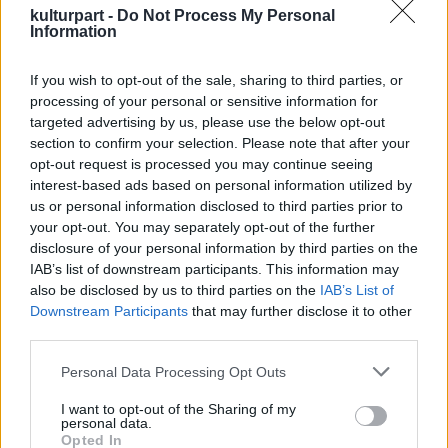
sztárja a venezuelai Simon Bolivar
kulturpart -
Do Not Process My Personal
szimfonikus zenekar és világhírű karmestere,
Information
Gustavo Dudamel volt. A karmester saját, El
sistema nevű módszerével az egyik
If you wish to opt-out of the sale, sharing to third parties, or
elmaradott stirlingi lakótelep 450 igen
processing of your personal or sensitive information for
problémás gyerekéből alakított sikeres
targeted advertising by us, please use the below opt-out
section to confirm your selection. Please note that after your
kórust, és zenekarához tegnap ez a kórus is
opt-out request is processed you may continue seeing
csatlakozott a fellépésen. Dudamel
interest-based ads based on personal information utilized by
csodálatosnak nevezte azt, ahogy a zene
us or personal information disclosed to third parties prior to
közösséget formált ezekből a gyerekekből,
your opt-out. You may separately opt-out of the further
akik egyébként elkallódtak volna.
disclosure of your personal information by third parties on the
IAB’s list of downstream participants. This information may
Ma Londonban százezer érdeklődő láthatja
also be disclosed by us to third parties on the
IAB’s List of
Rihanna és Jay-Z koncertjét, a Tate Modern
Downstream Participants
that may further disclose it to other
múzeumban pedig olimpiai plakátkiállítás
third parties.
nyílik. A kulturális fesztiválon a 204 olimpiai
Please note that this website/app uses one or more Google
Personal Data Processing Opt Outs
nemzet mintegy 25 ezer művésze lép fel
services and may gather and store information including but
országszerte.
not limited to your visit or usage behaviour. You may click to
I want to opt-out of the Sharing of my
personal data.
grant or deny consent to Google and its third-party tags to
Opted In
Martin Creed brit képzőművész, aki