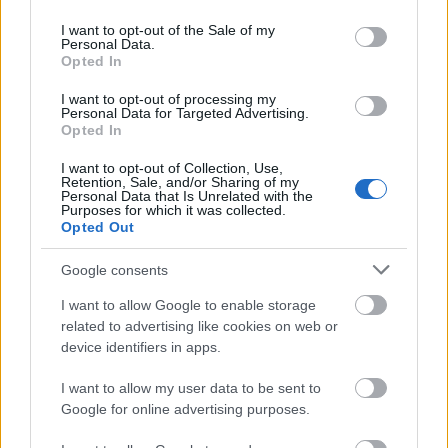
use your data for below specified purposes in below Google
hangokból hoz létre műalkotásokat,
consent section.
I want to opt-out of the Sale of my
mindenkit arra kért, július 27.-én, az olimpia
Personal Data.
Opted In
nyitónapján szerte az országban reggel
nyolctól harangozzanak és csöngessenek
I want to opt-out of processing my
három percig. Ha más nincs, az ajtó vagy a
Personal Data for Targeted Advertising.
Opted In
bicikli csengőjével. A monumentális
hangszobor alaphangját a haditengerészet
I want to opt-out of Collection, Use,
és több templom hivatalos harangozói adják
Retention, Sale, and/or Sharing of my
Personal Data that Is Unrelated with the
meg, de a művész szeretné, ha minél többen
Purposes for which it was collected.
részt vennének az akcióban.
Opted Out
Google consents
I want to allow Google to enable storage
related to advertising like cookies on web or
Kultúra
Anglia
Olimpia
Programajánló
Lavór
device identifiers in apps.
I want to allow my user data to be sent to
Google for online advertising purposes.