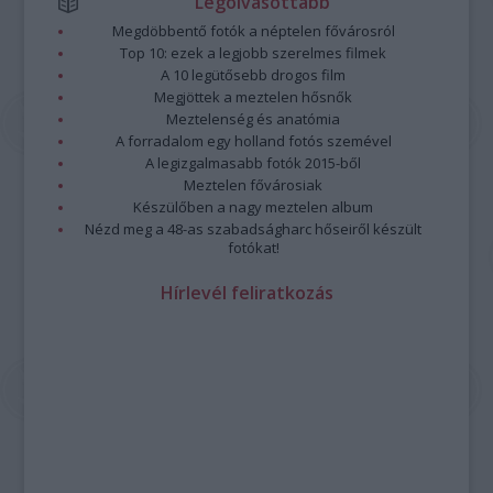
Legolvasottabb
Megdöbbentő fotók a néptelen fővárosról
Top 10: ezek a legjobb szerelmes filmek
A 10 legütősebb drogos film
Megjöttek a meztelen hősnők
Meztelenség és anatómia
A forradalom egy holland fotós szemével
A legizgalmasabb fotók 2015-ből
Meztelen fővárosiak
Készülőben a nagy meztelen album
Nézd meg a 48-as szabadságharc hőseiről készült
fotókat!
Hírlevél feliratkozás