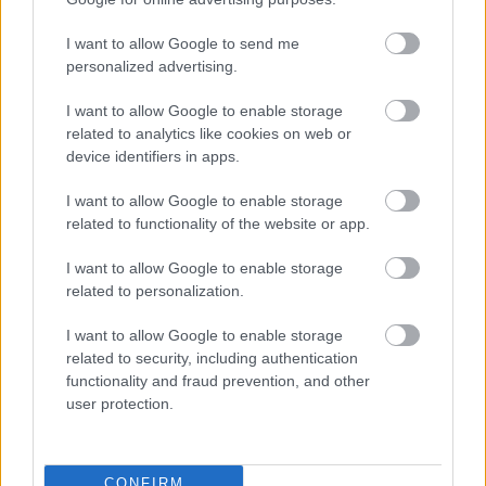
Performanszokkal, koncertekkel és kísérleti
I want to allow Google to send me
műfajokkal várják az érdeklődőket a fiatal
personalized advertising.
szentendrei alkotók az Elevenkertbe, a
fesztivál legjelentősebb képzőművészeti
I want to allow Google to enable storage
eseménye pedig a Tér-Pontok címmel
related to analytics like cookies on web or
megnyíló országos szobrászati biennále.
device identifiers in apps.
I want to allow Google to enable storage
A programok részletesen a
related to functionality of the website or app.
www.szentendreprogram.hu
honlapon
ismerhetők meg.
I want to allow Google to enable storage
related to personalization.
Forrás:
MTI
I want to allow Google to enable storage
related to security, including authentication
functionality and fraud prevention, and other
user protection.
Színház
Programajánló
Premier
Szentendrei Nyár
CONFIRM