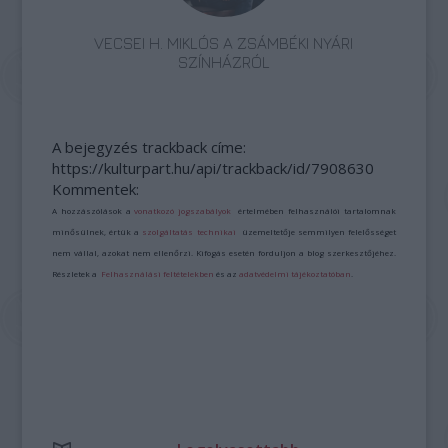
VECSEI H. MIKLÓS A ZSÁMBÉKI NYÁRI
SZÍNHÁZRÓL
A bejegyzés trackback címe:
https://kulturpart.hu/api/trackback/id/7908630
Kommentek:
A hozzászólások a
vonatkozó jogszabályok
értelmében felhasználói tartalomnak
minősülnek, értük a
szolgáltatás technikai
üzemeltetője semmilyen felelősséget
nem vállal, azokat nem ellenőrzi. Kifogás esetén forduljon a blog szerkesztőjéhez.
Részletek a
Felhasználási feltételekben
és az
adatvédelmi tájékoztatóban
.