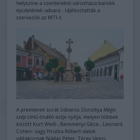
helyszíne a szentendrei városháza barokk
épületének udvara - tájékoztatták a
szervezők az MTI-t.
A premierek sorát Udvaros Dorottya
Mégis
szép
című önálló estje nyitja, melyen többek
között Kurt Weill-, Bereményi Géza-, Leonard
Cohen- vagy Hrutka Róbert-dalok
váltakoznak Nádas Péter, Térey János,