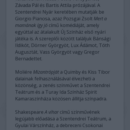
Závada Pál és Bartis Attila prózájával. A
Szentendrei Nyár keretében mutatják be
Giorgio Pianosa, azaz Pozsgai Zsolt
Mert a
mamának így jó
című komédiáját, amely
egyúttal az átalakult Új Színház első nyári
játéka is. A szereplői között találjuk Bánsági
Ildikót, Dörner Györgyöt, Lux Ádámot, Tóth
Augusztát, Vass Györgyöt vagy Gregor
Bernadettet.
Moliére
Mizantrópját
a Quimby és Kiss Tibor
dalainak felhasználásával élvezheti a
közönség, a zenés színművet a Szentendrei
Teátrum és a Turay Ida Színház Spirit
Kamaraszínháza közösen állítja színpadra.
Shakespeare
A vihar
című színművének
legújabb előadása a Szentendrei Teátrum, a
Gyulai Várszínház, a debreceni Csokonai