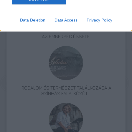
Data Deletion
Data Access
Privacy Policy
AZ EMBERSÉG ÜNNEPE
IRODALOM ÉS TERMÉSZET TALÁLKOZÁSA A
SZÍNHÁZ FALAI KÖZÖTT