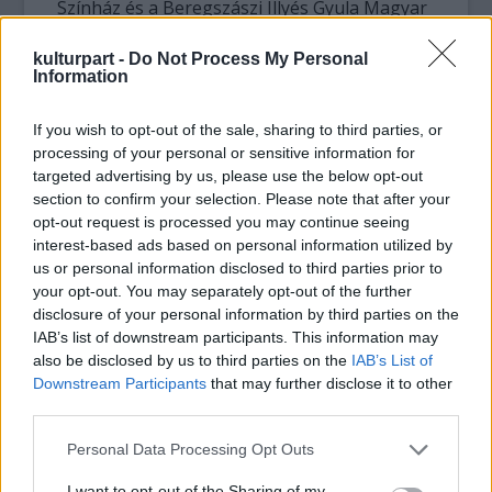
Színház és a Beregszászi Illyés Gyula Magyar
Nemzeti Színház összefogásával született
meg, a Szergej Maszlobojscsikov rendezte
kulturpart -
Do Not Process My Personal
Information
darab szentendrei bemutatójára a
programsorozat keretében kerül sor.
If you wish to opt-out of the sale, sharing to third parties, or
processing of your personal or sensitive information for
A színházi évad kedvelt és sikeres előadásai
targeted advertising by us, please use the below opt-out
közül Szentendrére érkezik többek között
section to confirm your selection. Please note that after your
Bulgakov
Képmutatók cselszövése
című darabja
opt-out request is processed you may continue seeing
Fodor Tamással és Kerekes Évával, valamint a
interest-based ads based on personal information utilized by
közelmúltban bemutatott
Kramer kontra
us or personal information disclosed to third parties prior to
Kramer
című színházi adaptáció Kovács
your opt-out. You may separately opt-out of the further
Patrícia és Nagy Ervin főszereplésével.
disclosure of your personal information by third parties on the
Ugyancsak a városháza barokk épületének
IAB’s list of downstream participants. This information may
udvara szolgál helyszínéül Bálint András
Úr és
also be disclosed by us to third parties on the
IAB’s List of
Downstream Participants
that may further disclose it to other
kutya
című előadásának, Kulka János
third parties.
sanzonestjének és Jordán Tamás
Széllel
szembe
című stand up-jának.
Please note that this website/app uses one or more Google
Personal Data Processing Opt Outs
services and may gather and store information including but
A kortárs magyar dráma alkotásaiból
not limited to your visit or usage behaviour. You may click to
I want to opt-out of the Sharing of my