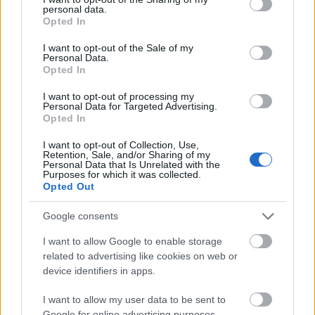
personal data.
kaphatnak ízelítőt a Dunaparti Művelődés
grant or deny consent to Google and its third-party tags to
Opted In
Ház Felolvasó színházi estjeire látogatók.
use your data for below specified purposes in below Google
consent section.
Dunajcsik Mátyás internetes
T@rtuffe
-je
I want to opt-out of the Sale of my
Personal Data.
mellett, Karafiáth Orsolya és Bella Máté
A
Opted In
macskadémon
című horror-vígmusicaljét,
Garaczi László
Békeharc és karaoke
című
I want to opt-out of processing my
Personal Data for Targeted Advertising.
drámáját, valamint Székely Csaba
Opted In
Bányavakság
című színművét élvezheti a
közönség.
I want to opt-out of Collection, Use,
Retention, Sale, and/or Sharing of my
Personal Data that Is Unrelated with the
A MűvészetMalom megszépült műemlék
Purposes for which it was collected.
Opted Out
épületének udvaráben lép fel többek között
a Vujicsics Együttes, Szalóki Ági, Szvorák
Google consents
Katalin, Harcsa Veronika, valamint a
házigazda szerepet is betöltő Borbély
I want to allow Google to enable storage
Műhely. A zenei étlapon szerepel még
related to advertising like cookies on web or
régizene török és barokk muzsikával, dalmát
device identifiers in apps.
és magyar népzene és jókedvű olasz opera
I want to allow my user data to be sent to
buffa a modenai Gruppo Amarcorddal.
Google for online advertising purposes.