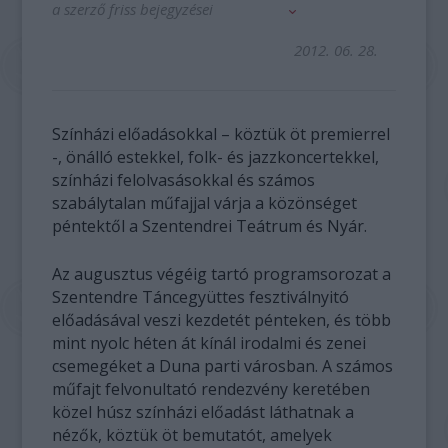
a szerző friss bejegyzései
2012. 06. 28.
Színházi előadásokkal – köztük öt premierrel
-, önálló estekkel, folk- és jazzkoncertekkel,
színházi felolvasásokkal és számos
szabálytalan műfajjal várja a közönséget
péntektől a Szentendrei Teátrum és Nyár.
Az augusztus végéig tartó programsorozat a
Szentendre Táncegyüttes fesztiválnyitó
előadásával veszi kezdetét pénteken, és több
mint nyolc héten át kínál irodalmi és zenei
csemegéket a Duna parti városban. A számos
műfajt felvonultató rendezvény keretében
közel húsz színházi előadást láthatnak a
nézők, köztük öt bemutatót, amelyek