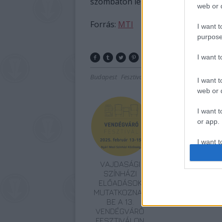
szombaton lesz.
web or d
Forrás:
MTI
I want t
purpose
I want 
Budapest
Fesztivál
Esélyegyenlőség
Lavór
I want t
web or d
I want t
or app.
I want t
VAJDASÁGI
ELSTARTOLT A
I want t
SZÍNHÁZI
MŰVÉSZETEK
authenti
ELŐADÁSOK
VÖLGYE
MUTATKOZNAK
BE A 13.
VENDÉGVÁRÓ
FESZTIVÁLON