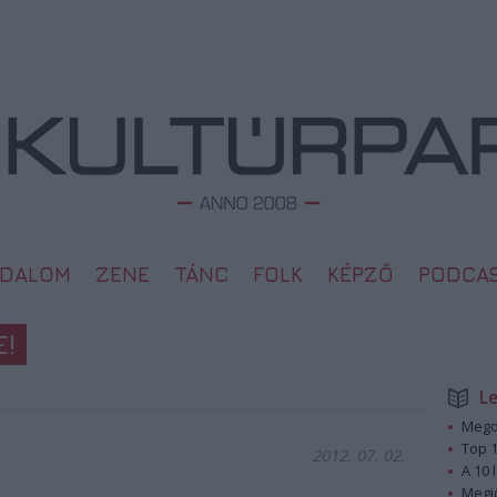
ODALOM
ZENE
TÁNC
FOLK
KÉPZŐ
PODCA
E!
L
Megd
Top 1
2012. 07. 02.
A 10 
Megj