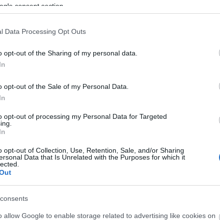
an végül kimondta: a felvonulás megtartásának
ogle consent section.
ndezvényen Anna Grodzka, a lengyel parlament tagja,
nti képviselője felelevenítette: 2008-ban
l Data Processing Opt Outs
 alapítványt, hogy az emberek megértsék a
zlatni a sztereotípiákat. Mint mondta: alapítványával
o opt-out of the Sharing of my personal data.
natív törvényeket, majd 2011-ben egy balliberális
In
ti választásokon. Anna Grodzka Krakkóban, - szavai
nzervatívabb városában" -, míg a
o opt-out of the Sale of my Personal Data.
párttársa egy másik városban indult. Mindketten
In
to opt-out of processing my Personal Data for Targeted
ing.
uk nem véletlen, hanem "a lengyel társadalmi érés
In
 során a partnerkapcsolatokról, az ember saját
o opt-out of Collection, Use, Retention, Sale, and/or Sharing
letve a gyűlöletbeszéd ellen dolgoztak ki
ersonal Data that Is Unrelated with the Purposes for which it
eg a parlament előtt vannak.
lected.
Out
 száz programmal, egyebek mellett filmvetítésekkel,
l és biciklis városnézéssel várja az érdeklődőket.
consents
ében tartott hagyományos felvonulás jövő
o allow Google to enable storage related to advertising like cookies on