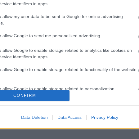
evice identifiers in apps.
o allow my user data to be sent to Google for online advertising
s.
to allow Google to send me personalized advertising.
o allow Google to enable storage related to analytics like cookies on
evice identifiers in apps.
o allow Google to enable storage related to functionality of the website
o allow Google to enable storage related to personalization.
CONFIRM
AZ EMBERSÉG
26.
LÉTEZIK
o allow Google to enable storage related to security, including
ÜNNEPE
ALKALOMMAL
GYÓGYÍTÓ
cation functionality and fraud prevention, and other user protection.
VÁR MINDENKIT
MÚZEUM?!
Data Deletion
Data Access
Privacy Policy
A DOMBOS FEST