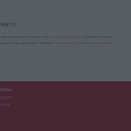
/7908712
ználói tartalomnak minősülnek, értük a
szolgáltatás technikai
üzemeltetője semmilyen
forduljon a blog szerkesztőjéhez. Részletek a
Felhasználási feltételekben
és az
adatvédelmi
csolat
esszum
ereink