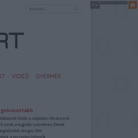
ST
VIDEÓ
GYERMEK
egolvasottabb
öbbentő fotók a néptelen fővárosról
0: ezek a legjobb szerelmes filmek
legütősebb drogos film
öttek a meztelen hősnők