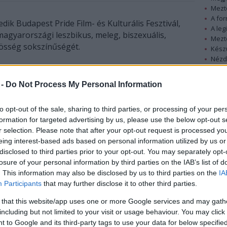
Mezt
A fo
k Budapest Pride Film- és Kulturális Fesztivál,
A leg
agyarországi leszbikus, meleg, biszexuális,
Mezt
össég sokszínűségét.
Kész
Nézd
készü
A queer kifejezést azokra alkalmazzák, akik a
szexualitás szempontjából eltérnek a
 -
Do Not Process My Personal Information
Hírle
hagyományostól. A Szivárvány Misszió Alapítvány
által rendezett fesztiválnak az Odeon-Lloyd
to opt-out of the sale, sharing to third parties, or processing of your per
moziban tartott megnyitóján Majtényi László, az
formation for targeted advertising by us, please use the below opt-out s
Eötvös Károly Közpolitikai Intézet elnöke arról
r selection. Please note that after your opt-out request is processed y
beszélt: Magyarországon létezik homofóbia.
eing interest-based ads based on personal information utilized by us or
Mindeközben Magyarországon csökkent a jog
disclosed to third parties prior to your opt-out. You may separately opt-
losure of your personal information by third parties on the IAB’s list of
tisztelete, "nincs több jogunk, mint amennyit
. This information may also be disclosed by us to third parties on the
IA
kiküzdünk maguknak", de ezt a jogot az állam
Participants
that may further disclose it to other third parties.
úlyozta.
 that this website/app uses one or more Google services and may gath
gy Budapest rendőrfőkapitánya korábban azt
including but not limited to your visit or usage behaviour. You may click 
s felvonulása nem tartható meg, mert a közlekedés
 to Google and its third-party tags to use your data for below specifi