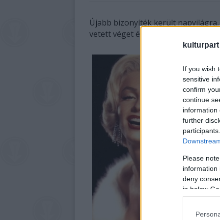
Újabb bizonyíték került napvilágra
vetett véget életének.
kulturpart
If you wish 
sensitive in
confirm you
continue se
information 
further disc
participants
Downstream 
Please note
information 
deny consent
in below Go
Persona