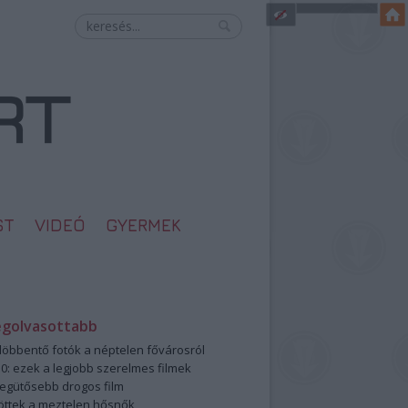
ST
VIDEÓ
GYERMEK
egolvasottabb
öbbentő fotók a néptelen fővárosról
0: ezek a legjobb szerelmes filmek
legütősebb drogos film
öttek a meztelen hősnők