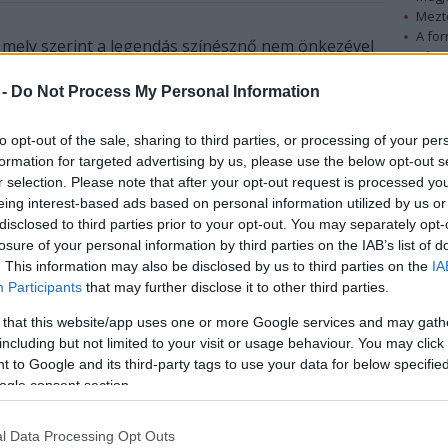
Mezt
A fo
, mely szerint a legendás színésznő nem önkezével
A leg
Mezt
 -
Do Not Process My Personal Information
Kész
Halála előtt egy nappal keletkezett a csekk, mellyel
Nézd
készü
Marilyn Monroe egy 228 dollár 80 centes fiókos
to opt-out of the sale, sharing to third parties, or processing of your per
szekrényt vásárolt. A Harvardon végzett
formation for targeted advertising by us, please use the below opt-out s
Hírle
r selection. Please note that after your opt-out request is processed y
törvényszéki pszichológus, David Bernstein
eing interest-based ads based on personal information utilized by us or
szerint a fizetőeszköz arra utal, hogy a színésznőt
disclosed to third parties prior to your opt-out. You may separately opt-
nem foglalkoztatta az öngyilkosság.
losure of your personal information by third parties on the IAB’s list of
. This information may also be disclosed by us to third parties on the
IA
„Azok, akik öngyilkosságon törik a fejüket
Participants
that may further disclose it to other third parties.
gyakran vetik bele magukat önkényeztető
tevékenységekbe, ilyen például az eszeveszett
 that this website/app uses one or more Google services and may gath
including but not limited to your visit or usage behaviour. You may click 
vásárlás. A tény, hogy Marilyn csak egy tárgyat
 to Google and its third-party tags to use your data for below specifi
vett, ráadásul egy viszonylag olcsó fiókos
ogle consent section.
szekrényt arra utal, hogy tervei voltak a jövőre
nézve. Aki ilyet csinál, annak az jár a fejében, hogy
hova gogja tenni, mit fog belepakolni, egyszóval
l Data Processing Opt Outs