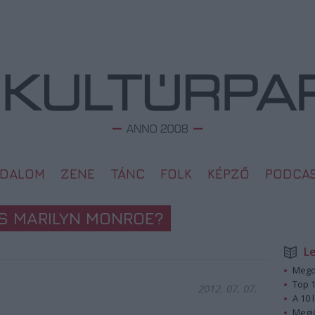
ODALOM
ZENE
TÁNC
FOLK
KÉPZŐ
PODCA
S MARILYN MONROE?
L
Megd
Top 1
2012. 07. 07.
A 10 
Megj