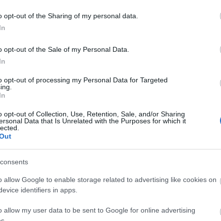
még sokáig az élők sorában készül maradni.
o opt-out of the Sharing of my personal data.
In
ára készítette, bevétele nem származott belőle.
o opt-out of the Sale of my Personal Data.
ei rejtélyesek, de nem ez az egyetlen dolog, ami
In
 vele. Sikeres karrierjének köszönhetően Marilyn
c az aukciókon, míg egy felmérés szerint az őt
to opt-out of processing my Personal Data for Targeted
legsikeresebbek közé tartoznak a szobájukat
ing.
In
ben.
o opt-out of Collection, Use, Retention, Sale, and/or Sharing
ersonal Data that Is Unrelated with the Purposes for which it
lected.
Out
consents
o allow Google to enable storage related to advertising like cookies on
evice identifiers in apps.
o allow my user data to be sent to Google for online advertising
s.