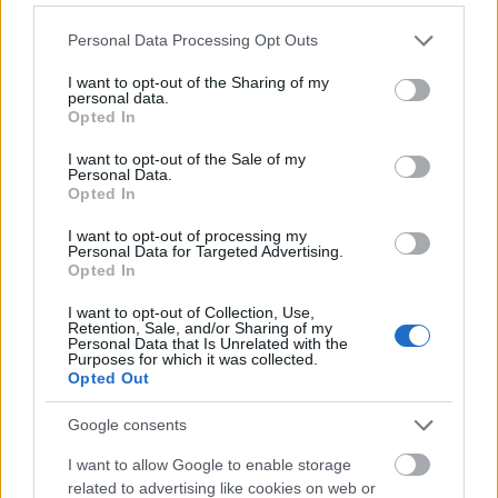
Please note that this website/app uses one or more Google
Personal Data Processing Opt Outs
services and may gather and store information including but
not limited to your visit or usage behaviour. You may click to
I want to opt-out of the Sharing of my
personal data.
grant or deny consent to Google and its third-party tags to
Opted In
use your data for below specified purposes in below Google
consent section.
I want to opt-out of the Sale of my
Personal Data.
Opted In
I want to opt-out of processing my
Personal Data for Targeted Advertising.
Opted In
I want to opt-out of Collection, Use,
Képző
Keretező
Retention, Sale, and/or Sharing of my
Personal Data that Is Unrelated with the
Purposes for which it was collected.
Opted Out
Google consents
I want to allow Google to enable storage
related to advertising like cookies on web or