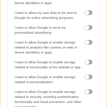
device identifiers in apps.
AZ EMBERSÉG ÜNNEPE
I want to allow my user data to be sent to
Google for online advertising purposes.
I want to allow Google to send me
personalized advertising.
I want to allow Google to enable storage
„NEM TÖBB EZER EMBERRE UTAZUNK, HANEM
related to analytics like cookies on web or
EGY VÁLOGATOTT TÁRSASÁGRA”
device identifiers in apps.
I want to allow Google to enable storage
related to functionality of the website or app.
A bejegyzés trackback címe:
https://kulturpart.hu/api/trackback/id/7908900
I want to allow Google to enable storage
Kommentek:
related to personalization.
A hozzászólások a
vonatkozó jogszabályok
értelmében felhasználói tartalomnak
I want to allow Google to enable storage
minősülnek, értük a
szolgáltatás technikai
üzemeltetője semmilyen felelősséget
related to security, including authentication
nem vállal, azokat nem ellenőrzi. Kifogás esetén forduljon a blog szerkesztőjéhez.
functionality and fraud prevention, and other
Részletek a
Felhasználási feltételekben
és az
adatvédelmi tájékoztatóban
.
user protection.