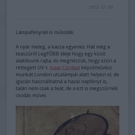
2012. 07. 09.
Lámpafénynél is működik.
A nyár meleg, a kasza egyenes. Hát még a
teaszűrő! LegFŐBB ideje hogy egy kicsit
alakítsunk rajta, és megnézzük, hogy szűri a
rettegett UV-t.
Isaac Cordaal
képzőművész
munkát London utcalámpái alatt helyezi el, de
igazán használhatná a hazai napfényt is,
talán nem csak a teát, de a ezt is megszűrnék
csodás művei.