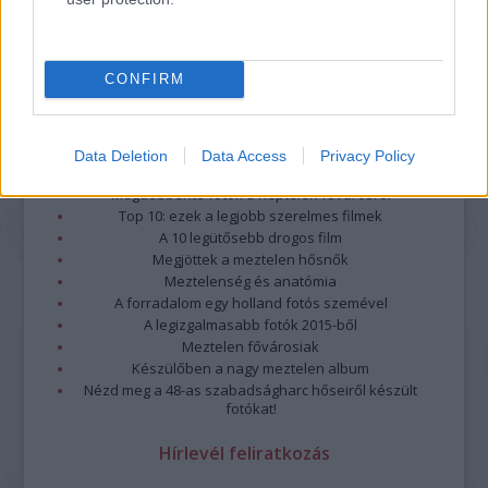
CONFIRM
Data Deletion
Data Access
Privacy Policy
Legolvasottabb
Megdöbbentő fotók a néptelen fővárosról
Top 10: ezek a legjobb szerelmes filmek
A 10 legütősebb drogos film
Megjöttek a meztelen hősnők
Meztelenség és anatómia
A forradalom egy holland fotós szemével
A legizgalmasabb fotók 2015-ből
Meztelen fővárosiak
Készülőben a nagy meztelen album
Nézd meg a 48-as szabadságharc hőseiről készült
fotókat!
Hírlevél feliratkozás