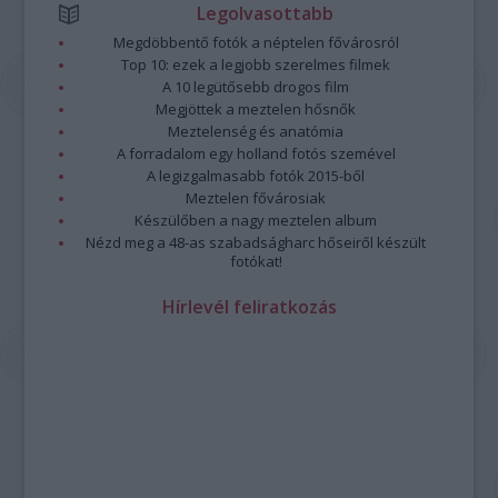
Legolvasottabb
Megdöbbentő fotók a néptelen fővárosról
Top 10: ezek a legjobb szerelmes filmek
A 10 legütősebb drogos film
Megjöttek a meztelen hősnők
Meztelenség és anatómia
A forradalom egy holland fotós szemével
A legizgalmasabb fotók 2015-ből
Meztelen fővárosiak
Készülőben a nagy meztelen album
Nézd meg a 48-as szabadságharc hőseiről készült
fotókat!
Hírlevél feliratkozás