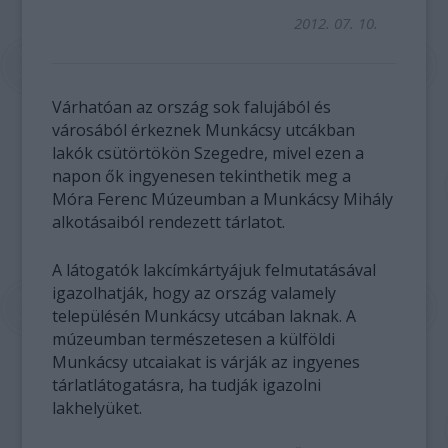
2012. 07. 10.
Várhatóan az ország sok falujából és
városából érkeznek Munkácsy utcákban
lakók csütörtökön Szegedre, mivel ezen a
napon ők ingyenesen tekinthetik meg a
Móra Ferenc Múzeumban a Munkácsy Mihály
alkotásaiból rendezett tárlatot.
A látogatók lakcímkártyájuk felmutatásával
igazolhatják, hogy az ország valamely
településén Munkácsy utcában laknak. A
múzeumban természetesen a külföldi
Munkácsy utcaiakat is várják az ingyenes
tárlatlátogatásra, ha tudják igazolni
lakhelyüket.