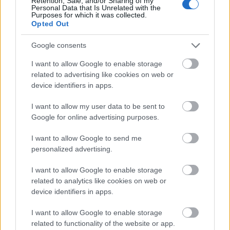
Retention, Sale, and/or Sharing of my
Personal Data that Is Unrelated with the
közepéig Munkácsy Mihály mintegy félszáz
Purposes for which it was collected.
alkotását láthatja a közönség.
Opted Out
A bemutatott alkotások között van a festő
Google consents
egyik főművének tartott Golgota, emellett a
I want to allow Google to enable storage
látogatók két olyan képet is
related to advertising like cookies on web or
megcsodálhatnak - az 1882-ben festett
device identifiers in apps.
Olvasó nőt és a 1888-89-ben készített Hímző
leányt -, amelyet még soha nem állítottak ki
I want to allow my user data to be sent to
Magyarországon.
Google for online advertising purposes.
I want to allow Google to send me
Forrás:
Vitaltippek
personalized advertising.
I want to allow Google to enable storage
related to analytics like cookies on web or
device identifiers in apps.
Erdély
Munkácsy
I want to allow Google to enable storage
related to functionality of the website or app.