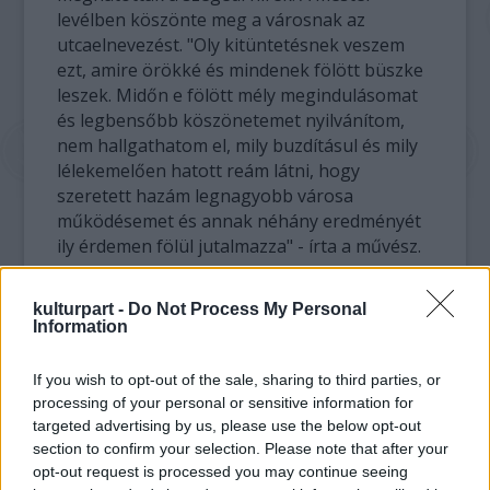
levélben köszönte meg a városnak az
utcaelnevezést. "Oly kitüntetésnek veszem
ezt, amire örökké és mindenek fölött büszke
leszek. Midőn e fölött mély megindulásomat
és legbensőbb köszönetemet nyilvánítom,
nem hallgathatom el, mily buzdításul és mily
lélekemelően hatott reám látni, hogy
szeretett hazám legnagyobb városa
működésemet és annak néhány eredményét
ily érdemen fölül jutalmazza" - írta a művész.
kulturpart -
Do Not Process My Personal
Information
If you wish to opt-out of the sale, sharing to third parties, or
processing of your personal or sensitive information for
targeted advertising by us, please use the below opt-out
section to confirm your selection. Please note that after your
opt-out request is processed you may continue seeing