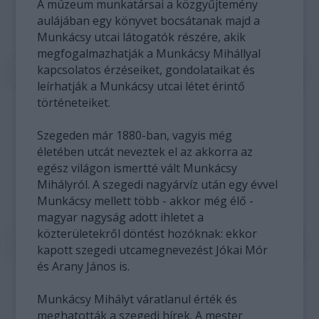
A múzeum munkatársai a közgyűjtemény
aulájában egy könyvet bocsátanak majd a
Munkácsy utcai látogatók részére, akik
megfogalmazhatják a Munkácsy Mihállyal
kapcsolatos érzéseiket, gondolataikat és
leírhatják a Munkácsy utcai létet érintő
történeteiket.
Szegeden már 1880-ban, vagyis még
életében utcát neveztek el az akkorra az
egész világon ismertté vált Munkácsy
Mihályról. A szegedi nagyárvíz után egy évvel
Munkácsy mellett több - akkor még élő -
magyar nagyság adott ihletet a
közterületekről döntést hozóknak: ekkor
kapott szegedi utcamegnevezést Jókai Mór
és Arany János is.
Munkácsy Mihályt váratlanul érték és
meghatották a szegedi hírek. A mester