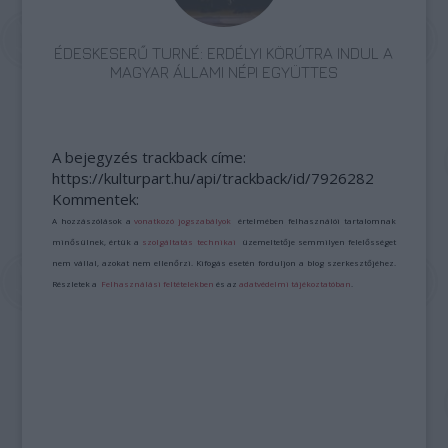
ÉDESKESERŰ TURNÉ: ERDÉLYI KÖRÚTRA INDUL A
MAGYAR ÁLLAMI NÉPI EGYÜTTES
A bejegyzés trackback címe:
https://kulturpart.hu/api/trackback/id/7926282
Kommentek:
A hozzászólások a
vonatkozó jogszabályok
értelmében felhasználói tartalomnak
minősülnek, értük a
szolgáltatás technikai
üzemeltetője semmilyen felelősséget
nem vállal, azokat nem ellenőrzi. Kifogás esetén forduljon a blog szerkesztőjéhez.
Részletek a
Felhasználási feltételekben
és az
adatvédelmi tájékoztatóban
.