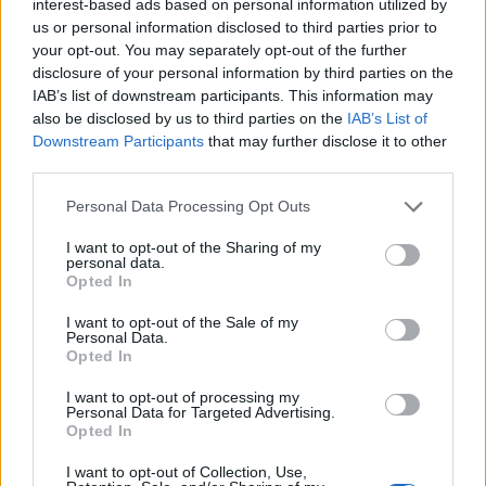
interest-based ads based on personal information utilized by
us or personal information disclosed to third parties prior to
your opt-out. You may separately opt-out of the further
disclosure of your personal information by third parties on the
IAB’s list of downstream participants. This information may
also be disclosed by us to third parties on the
IAB’s List of
Downstream Participants
that may further disclose it to other
third parties.
Please note that this website/app uses one or more Google
Personal Data Processing Opt Outs
services and may gather and store information including but
not limited to your visit or usage behaviour. You may click to
I want to opt-out of the Sharing of my
personal data.
grant or deny consent to Google and its third-party tags to
Opted In
Számos településen Munkácsy Mihály halála
use your data for below specified purposes in below Google
után nem sokkal neveztek el közterületet az
consent section.
I want to opt-out of the Sale of my
alkotóról; Makó városa például még a
Personal Data.
Opted In
haláleset évében döntött így, Zalaegerszeg
három évvel később határozta el magát,
I want to opt-out of processing my
Kiskunfélegyháza 1929-ben, Szombathely
Personal Data for Targeted Advertising.
Opted In
pedig 1950-ben nevezett el utcát
Munkácsyról.
I want to opt-out of Collection, Use,
A szegedi Móra múzeumban október