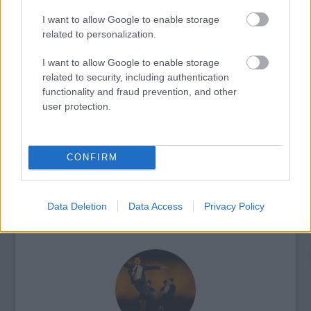
I want to allow Google to enable storage
related to personalization.
I want to allow Google to enable storage
related to security, including authentication
KÉZMŰVES MESTERSÉGEK TALÁLKOZÓJA A
functionality and fraud prevention, and other
MAROSVÁSÁRHELYI VÁRBAN
user protection.
CONFIRM
Data Deletion
Data Access
Privacy Policy
TASTE OF TRANSYLVANIA 2026 – SZÉKELYFÖLD
ÍZEI A SKANZENBEN