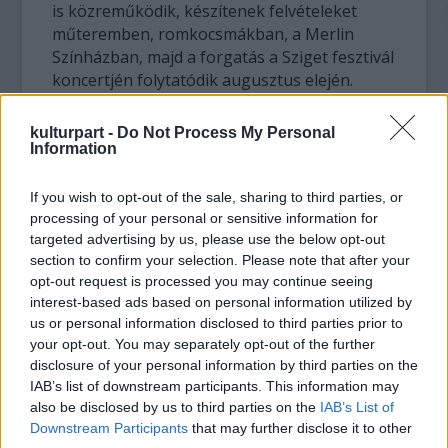
is közreműködik, készítenek felvételeket
műteremben, romkocsmákban, a Merlin
Színházban, majd a forgatás a Sziget fesztivál
koncertjén folytatódik augusztus elején.
A Budapest Bár című filmet a Cameofilm
kulturpart -
Do Not Process My Personal
gyártja, producere Csáky Attila,
Information
társproducere Gáncs Andrea, aki egyben a
Budapest Bár zenekar menedzsere. A Magyar
If you wish to opt-out of the sale, sharing to third parties, or
Nemzeti Filmalap eddigi döntéseivel öt egész
processing of your personal or sensitive information for
estés dokumentumfilm fejlesztését
targeted advertising by us, please use the below opt-out
section to confirm your selection. Please note that after your
támogatta, Sós Ágnes
Szerelem patak
című
opt-out request is processed you may continue seeing
filmje a fejlesztési támogatást követően
interest-based ads based on personal information utilized by
gyártási támogatásban is részesült.
us or personal information disclosed to third parties prior to
your opt-out. You may separately opt-out of the further
A YouTube-on több mint 1 milliós
disclosure of your personal information by third parties on the
nézettséget elért
Szívemben bomba van
című
IAB’s list of downstream participants. This information may
szám biztosan helyet kap majd a
also be disclosed by us to third parties on the
IAB’s List of
produkcióban.
Downstream Participants
that may further disclose it to other