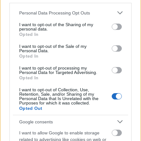
third parties.
Please note that this website/app uses one or more Google
Personal Data Processing Opt Outs
services and may gather and store information including but
not limited to your visit or usage behaviour. You may click to
I want to opt-out of the Sharing of my
personal data.
grant or deny consent to Google and its third-party tags to
Opted In
use your data for below specified purposes in below Google
consent section.
I want to opt-out of the Sale of my
Personal Data.
Opted In
I want to opt-out of processing my
Personal Data for Targeted Advertising.
Opted In
I want to opt-out of Collection, Use,
Retention, Sale, and/or Sharing of my
Personal Data that Is Unrelated with the
Purposes for which it was collected.
Opted Out
Google consents
Forrás:
Hirado.hu
I want to allow Google to enable storage
related to advertising like cookies on web or