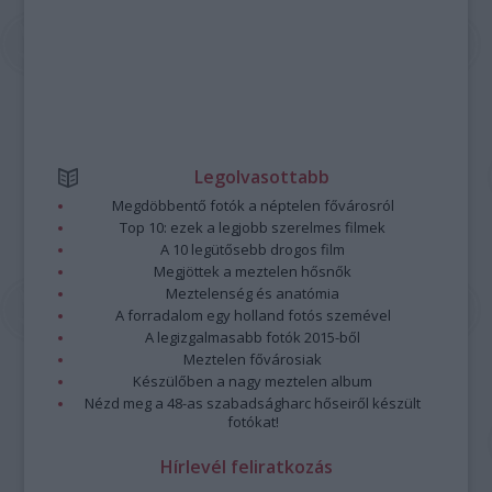
Legolvasottabb
Megdöbbentő fotók a néptelen fővárosról
Top 10: ezek a legjobb szerelmes filmek
A 10 legütősebb drogos film
Megjöttek a meztelen hősnők
Meztelenség és anatómia
A forradalom egy holland fotós szemével
A legizgalmasabb fotók 2015-ből
Meztelen fővárosiak
Készülőben a nagy meztelen album
Nézd meg a 48-as szabadságharc hőseiről készült
fotókat!
Hírlevél feliratkozás