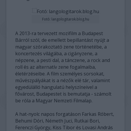
Fotó: langologitarok.blog.hu
A 2013-ra tervezett mozifilm a Budapest
Bárról szól, de emellett bepillantást nyújt a
magyar szórakoztató zene történetébe, a
koncertezés világába, a cigányzene, a
népzene, a pesti dal, a tánczene, a rock and
roll és az alternatív zene fogalmaiba,
életérzéseibe. A film személyes sorsokat,
művészpályákat is a nézők elé tár, valamint
egyedülálló hangulatú helyszíneivel a
fővárost, Budapestet is bemutatja - számolt
be róla a Magyar Nemzeti Filmalap.
A hat-nyolc napos forgatáson Farkas Róbert,
Behumi Dóri, Németh Juci, Rutkai Bori,
Ferenczi György, Kiss Tibor és Lovasi András