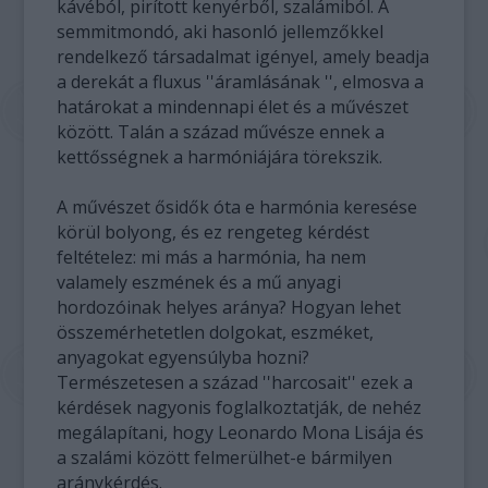
kávéból, pirított kenyérből, szalámiból. A
semmitmondó, aki hasonló jellemzőkkel
rendelkező társadalmat igényel, amely beadja
a derekát a fluxus ''áramlásának '', elmosva a
határokat a mindennapi élet és a művészet
között. Talán a század művésze ennek a
kettősségnek a harmóniájára törekszik.
A művészet ősidők óta e harmónia keresése
körül bolyong, és ez rengeteg kérdést
feltételez: mi más a harmónia, ha nem
valamely eszmének és a mű anyagi
hordozóinak helyes aránya? Hogyan lehet
összemérhetetlen dolgokat, eszméket,
anyagokat egyensúlyba hozni?
Természetesen a század ''harcosait'' ezek a
kérdések nagyonis foglalkoztatják, de nehéz
megálapítani, hogy Leonardo Mona Lisája és
a szalámi között felmerülhet-e bármilyen
aránykérdés.