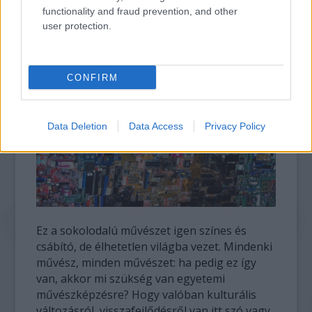
functionality and fraud prevention, and other
user protection.
CONFIRM
Data Deletion
Data Access
Privacy Policy
Ez a sokolodalú művészet igen színes és
csábító, de élhetetlen világba vezet. Mindenki
művész, minden művészet: ha pedig ez így
van, akkor mi szükség van egyetemi
művészképzésre? Hogy valóban kulturális
változásról, visszafejlődésről van itt szó vagy