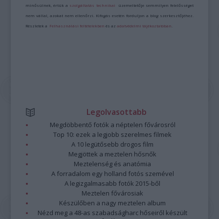
minősülnek, értük a
szolgáltatás technikai
üzemeltetője semmilyen felelősséget
nem vállal, azokat nem ellenőrzi. Kifogás esetén forduljon a blog szerkesztőjéhez.
Részletek a
Felhasználási feltételekben
és az
adatvédelmi tájékoztatóban
.
Legolvasottabb
Megdöbbentő fotók a néptelen fővárosról
Top 10: ezek a legjobb szerelmes filmek
A 10 legütősebb drogos film
Megjöttek a meztelen hősnők
Meztelenség és anatómia
A forradalom egy holland fotós szemével
A legizgalmasabb fotók 2015-ből
Meztelen fővárosiak
Készülőben a nagy meztelen album
Nézd meg a 48-as szabadságharc hőseiről készült