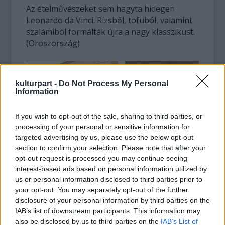
Az ételművészeket sem hagyta hidegen
Leonardo da Vinci. Rízsből, tofuból, valamint
szalámiból formálták újra a nagy klasszikust.
(Oroszország)
kulturpart -
Do Not Process My Personal
Information
If you wish to opt-out of the sale, sharing to third parties, or
processing of your personal or sensitive information for
targeted advertising by us, please use the below opt-out
section to confirm your selection. Please note that after your
opt-out request is processed you may continue seeing
interest-based ads based on personal information utilized by
us or personal information disclosed to third parties prior to
A Red Bull még Mona Lisának is szárnyakat
your opt-out. You may separately opt-out of the further
adott. 1997 óta a vállalat számos versenyt
disclosure of your personal information by third parties on the
tart különböző városokban, melyekre az
IAB’s list of downstream participants. This information may
energiaital dobozából készített
also be disclosed by us to third parties on the
IAB’s List of