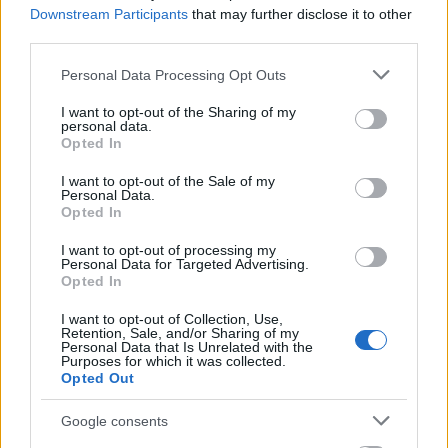
műalkotásokkal lehet benevezni.
Downstream Participants
that may further disclose it to other
third parties.
Please note that this website/app uses one or more Google
Personal Data Processing Opt Outs
services and may gather and store information including but
not limited to your visit or usage behaviour. You may click to
I want to opt-out of the Sharing of my
personal data.
grant or deny consent to Google and its third-party tags to
Opted In
use your data for below specified purposes in below Google
consent section.
I want to opt-out of the Sale of my
Personal Data.
Opted In
I want to opt-out of processing my
Personal Data for Targeted Advertising.
Opted In
I want to opt-out of Collection, Use,
Retention, Sale, and/or Sharing of my
Personal Data that Is Unrelated with the
Purposes for which it was collected.
Opted Out
Google consents