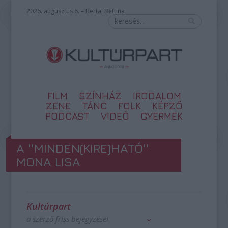
2026. augusztus 6. – Berta, Bettina
FILM
SZÍNHÁZ
IRODALOM
ZENE
TÁNC
FOLK
KÉPZŐ
PODCAST
VIDEÓ
GYERMEK
A ''MINDEN(KIRE)HATÓ''
MONA LISA
Kultúrpart
a szerző friss bejegyzései