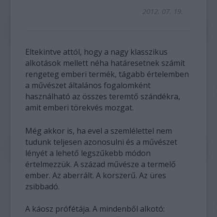
2012. 07. 19.
Eltekintve attól, hogy a nagy klasszikus
alkotások mellett néha határesetnek számít
rengeteg emberi termék, tágabb értelemben
a művészet általános fogalomként
használható az összes teremtő szándékra,
amit emberi törekvés mozgat.
Még akkor is, ha evel a szemlélettel nem
tudunk teljesen azonosulni és a művészet
lényét a lehető legszűkebb módon
értelmezzük. A század művésze a termelő
ember. Az aberrált. A korszerű. Az üres
zsibbadó.
A káosz prófétája. A mindenből alkotó: