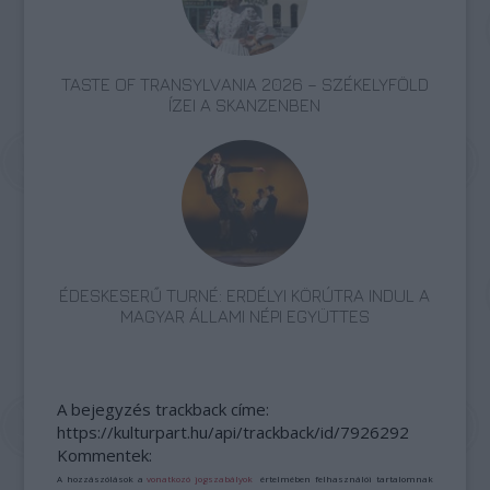
TASTE OF TRANSYLVANIA 2026 – SZÉKELYFÖLD
ÍZEI A SKANZENBEN
ÉDESKESERŰ TURNÉ: ERDÉLYI KÖRÚTRA INDUL A
MAGYAR ÁLLAMI NÉPI EGYÜTTES
A bejegyzés trackback címe:
https://kulturpart.hu/api/trackback/id/7926292
Kommentek:
A hozzászólások a
vonatkozó jogszabályok
értelmében felhasználói tartalomnak