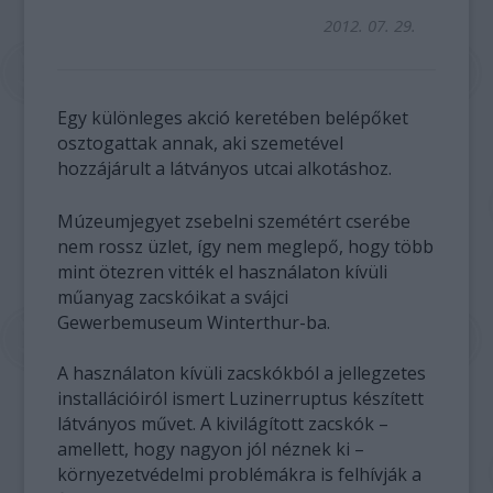
2012. 07. 29.
Egy különleges akció keretében belépőket
osztogattak annak, aki szemetével
hozzájárult a látványos utcai alkotáshoz.
Múzeumjegyet zsebelni szemétért cserébe
nem rossz üzlet, így nem meglepő, hogy több
mint ötezren vitték el használaton kívüli
műanyag zacskóikat a svájci
Gewerbemuseum Winterthur-ba.
A használaton kívüli zacskókból a jellegzetes
installációiról ismert Luzinerruptus készített
látványos művet. A kivilágított zacskók –
amellett, hogy nagyon jól néznek ki –
környezetvédelmi problémákra is felhívják a