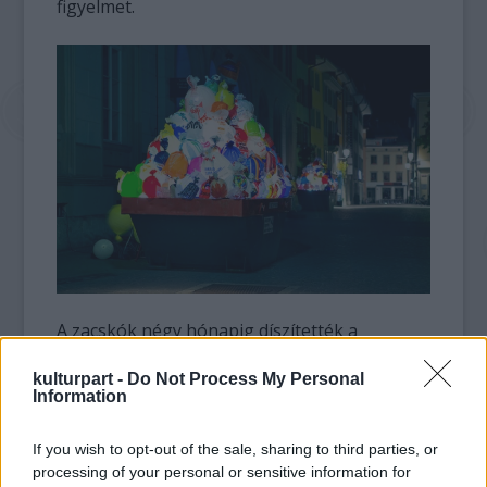
figyelmet.
A zacskók négy hónapig díszítették a
múzeum előtti utcát, ám ez idő alatt a
levegővel felfújt szatyrok kissé leeresztettek,
kulturpart -
Do Not Process My Personal
Information
melynek köszönhetően napról napra jobban
érzékeltették a túlzott fogyasztás káros
If you wish to opt-out of the sale, sharing to third parties, or
hatásait.
processing of your personal or sensitive information for