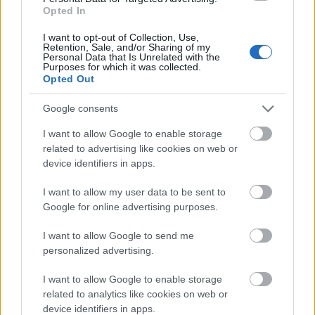
Opted In
I want to opt-out of Collection, Use,
Környezetvédelem
Svájc
Street art
Képző
Retention, Sale, and/or Sharing of my
Personal Data that Is Unrelated with the
Purposes for which it was collected.
Opted Out
Google consents
I want to allow Google to enable storage
related to advertising like cookies on web or
device identifiers in apps.
AZ EMBERSÉG ÜNNEPE
I want to allow my user data to be sent to
Google for online advertising purposes.
I want to allow Google to send me
personalized advertising.
I want to allow Google to enable storage
related to analytics like cookies on web or
„NEM TÖBB EZER EMBERRE UTAZUNK, HANEM
device identifiers in apps.
EGY VÁLOGATOTT TÁRSASÁGRA”