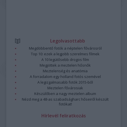
Legolvasottabb
Megdöbbentő fotók a néptelen fővárosról
Top 10: ezek a legjobb szerelmes filmek
A 10 legütősebb drogos film
Megjöttek a meztelen hősnők
Meztelenség és anatómia
A forradalom egy holland fotós szemével
A legizgalmasabb fotók 2015-ből
Meztelen fővárosiak
Készülőben a nagy meztelen album
Nézd meg a 48-as szabadságharc hőseiről készült
fotókat!
Hírlevél feliratkozás