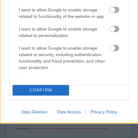
I want to allow Google to enable storage
related to functionality of the website or app.
I want to allow Google to enable storage
related to personalization.
I want to allow Google to enable storage
DAVID ATTENBOROUGH ÚJ ÓCEÁNFILMJE
related to security, including authentication
JÚNIUSBAN DEBÜTÁL: LENYŰGÖZŐ UTAZÁS A
functionality and fraud prevention, and other
TENGEREK MEGMENTÉSÉÉRT
user protection.
A bejegyzés trackback címe:
CONFIRM
https://kulturpart.hu/api/trackback/id/7909454
Kommentek:
A hozzászólások a
vonatkozó jogszabályok
értelmében felhasználói tartalomnak
Data Deletion
Data Access
Privacy Policy
minősülnek, értük a
szolgáltatás technikai
üzemeltetője semmilyen felelősséget
nem vállal, azokat nem ellenőrzi. Kifogás esetén forduljon a blog szerkesztőjéhez.
Részletek a
Felhasználási feltételekben
és az
adatvédelmi tájékoztatóban
.