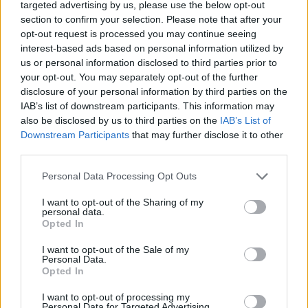
targeted advertising by us, please use the below opt-out
Az installáció készítőjének utolsó húzása az
section to confirm your selection. Please note that after your
volt, hogy a világító, lebegő zacskókat
opt-out request is processed you may continue seeing
szétosztotta az arra járó emberek között,
interest-based ads based on personal information utilized by
hogy azok „megtöltsék az eget apró,
us or personal information disclosed to third parties prior to
műanyag teliholdakkal”.
your opt-out. You may separately opt-out of the further
disclosure of your personal information by third parties on the
IAB’s list of downstream participants. This information may
also be disclosed by us to third parties on the
IAB’s List of
Downstream Participants
that may further disclose it to other
third parties.
Please note that this website/app uses one or more Google
Personal Data Processing Opt Outs
services and may gather and store information including but
not limited to your visit or usage behaviour. You may click to
I want to opt-out of the Sharing of my
personal data.
grant or deny consent to Google and its third-party tags to
Opted In
use your data for below specified purposes in below Google
consent section.
I want to opt-out of the Sale of my
Personal Data.
Opted In
Forrás:
Huffington Post
I want to opt-out of processing my
Personal Data for Targeted Advertising.