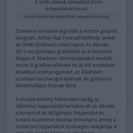
A sötét alakok támadása (Fotó: arteyanimacion.es)
Ezekkel a sorokkal végződik a motion graphic
designer, Ashley Rae Pearsall kisfilmje, amely
az
Ölelés
(
Embrace
) címet kapta. Az alkotás
2D-s mozgóképes grafikából és a táncosnő,
Megan E. Martinez táncelőadásából tevődik
össze. A grafikai effektek és az élő produkció
általában kizárja egymást, az
Ölelés
ben
azonban összhangra találnak, és gyönyörű
látványvilágot hoznak létre.
A vizuális élmény hátterében pedig az
idézethez kapcsolódó tartalom áll: az alkotás
a bonyolult és időigényes folyamatot és
kreatív küzdelmet kívánja bemutatni, amely a
művészeti folyamatok szükséges velejárója. A