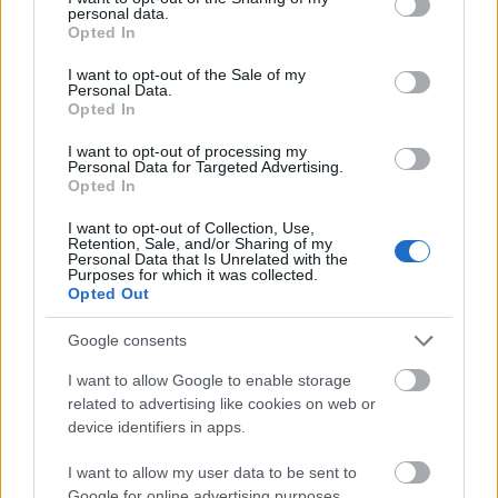
personal data.
grant or deny consent to Google and its third-party tags to
Opted In
use your data for below specified purposes in below Google
consent section.
I want to opt-out of the Sale of my
Personal Data.
Opted In
EMBRACE
from
Ashley Rae Pearsall
on
Vimeo
.
I want to opt-out of processing my
Personal Data for Targeted Advertising.
Opted In
I want to opt-out of Collection, Use,
Retention, Sale, and/or Sharing of my
Forrás:
Huffington Post
Personal Data that Is Unrelated with the
Purposes for which it was collected.
Opted Out
Google consents
Film
Művészet
Tánc
I want to allow Google to enable storage
related to advertising like cookies on web or
device identifiers in apps.
I want to allow my user data to be sent to
Google for online advertising purposes.