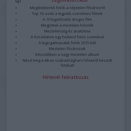
Legolvasottabb
Megdöbbentő fotók a néptelen fővárosról
Top 10: ezek a legjobb szerelmes filmek
A 10 legütősebb drogos film
Megjöttek a meztelen hősnők
Meztelenség és anatómia
A forradalom egy holland fotós szemével
A legizgalmasabb fotók 2015-ből
Meztelen fővárosiak
Készülőben a nagy meztelen album
Nézd meg a 48-as szabadságharc hőseiről készült
fotókat!
Hírlevél feliratkozás