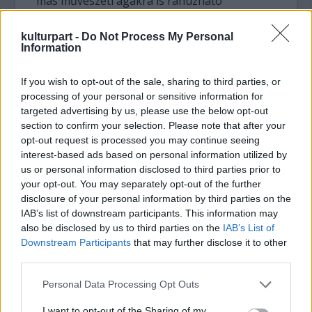
más művészeti ágakra is ráhúzható
mondanivaló a tánc és a grafikus művészet
ritka együttélésével jelenik meg a kisfilmben.
kulturpart -
Do Not Process My Personal
A befejezetlen mozdulatok mellett a Matrinez
Information
által bemutatott táncban már jelen vannak a
koreográfia kiforrott elemei is. A kezdetleges
If you wish to opt-out of the sale, sharing to third parties, or
és a végleges részek egymás mellett élése az
processing of your personal or sensitive information for
targeted advertising by us, please use the below opt-out
alkotások létrehozásának folyamatára is
section to confirm your selection. Please note that after your
utalhat.
opt-out request is processed you may continue seeing
interest-based ads based on personal information utilized by
us or personal information disclosed to third parties prior to
your opt-out. You may separately opt-out of the further
disclosure of your personal information by third parties on the
IAB’s list of downstream participants. This information may
also be disclosed by us to third parties on the
IAB’s List of
Downstream Participants
that may further disclose it to other
third parties.
Please note that this website/app uses one or more Google
Personal Data Processing Opt Outs
services and may gather and store information including but
not limited to your visit or usage behaviour. You may click to
I want to opt-out of the Sharing of my