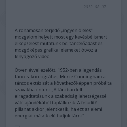
2012. 08. 07.
A rohamosan terjedő „ingyen ölelés”
mozgalom helyett most egy kevésbé ismert
elképzelést mutatunk be: táncelőadást és
mozgóképes grafikai elemeket ötvöz a
lenyűgöző videó.
Ötven évvel ezelőtt, 1952-ben a legendás
táncos-koreográfus, Merce Cunningham a
táncos extázisát a következőképpen próbálta
szavakba önteni: „A táncban lelt
elragadtatásunk a szabadság lehetségessé
váló ajándékából táplálkozik. A felüdítő
pillanat akkor jelentkezik, ha ezt az elemi
energiát mások elé tudjuk tárni.”