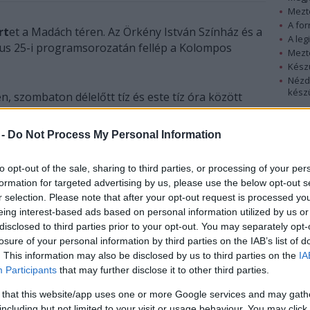
Mezt
A fo
rt
et a Madách téren. Az Örkény István Színház és a
A leg
tus 25-i programsorozatán fellép a Kolompos
Mezt
Kész
Nézd
készü
, szombaton délelőtt tíz és este tíz óra között
ik alkalommal megszervezett szabadtéri
Hírle
j évadot a Madách téren; a kocsikkal zsúfolt
 -
Do Not Process My Personal Information
zített teret hoznak létre, ahol két színpadon
inden korosztály számára. A szervezők szándéka
to opt-out of the sale, sharing to third parties, or processing of your per
ezet élhetőbbé tételére, a közösségi terek
formation for targeted advertising by us, please use the below opt-out s
esti polgárok érdeklődését a kerület kulturális
r selection. Please note that after your opt-out request is processed y
et az Örkény Színház munkájáról, a jövő évad
eing interest-based ads based on personal information utilized by us or
disclosed to third parties prior to your opt-out. You may separately opt-
losure of your personal information by third parties on the IAB’s list of
. This information may also be disclosed by us to third parties on the
IA
Participants
that may further disclose it to other third parties.
iadas.blogspot.hu (Garamvári Gábor)
 that this website/app uses one or more Google services and may gath
ede fogadja a látogatókat, majd a Kolompos
including but not limited to your visit or usage behaviour. You may click 