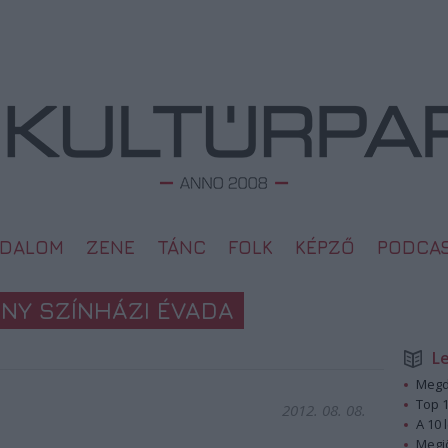
ODALOM
ZENE
TÁNC
FOLK
KÉPZŐ
PODCA
ÉNY SZÍNHÁZI ÉVADA
L
Megd
Top 1
2012. 08. 08.
A 10 
Megj