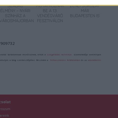
GONDOLAT,
ELŐADÁSOK
KLASSZIKUS
SZABAD
MUTATKOZNAK
ZENEI SOROZAT
ÉLMÉNY – NYÁRI
BE A 13.
MÁR
SZÍNHÁZ A
VENDÉGVÁRÓ
BUDAPESTEN IS
VÁROSMAJORBAN
FESZTIVÁLON
/7909732
ználói tartalomnak minősülnek, értük a
szolgáltatás technikai
üzemeltetője semmilyen
forduljon a blog szerkesztőjéhez. Részletek a
Felhasználási feltételekben
és az
adatvédelmi
csolat
esszum
ereink