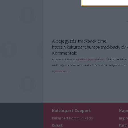
MÚZEUM?!
A bejegyzés trackback címe:
https://kulturpart.hu/api/trackback/id
Kommentek:
A hozzászólások a
vonatkozó jogszabályok
értelmében felhas
felelősséget nem vállal, azokat nem ellenőrzi. Kifogás esetén 
tájékoztatóban
.
Kultúrpart Csoport
Kap
Kultúrpart Kommunikáció
Impr
Rólunk
Partn