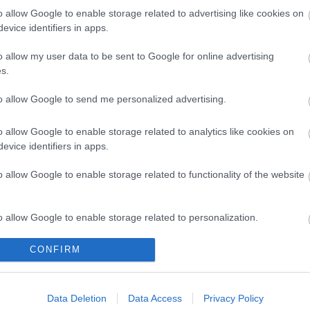
zvényen színházjegyet és -bérletet vásárolhat a
o allow Google to enable storage related to advertising like cookies on
ozhat a társulat színészeivel is.
evice identifiers in apps.
t
és a színház honlapján is megtalálható.
o allow my user data to be sent to Google for online advertising
s.
to allow Google to send me personalized advertising.
o allow Google to enable storage related to analytics like cookies on
evice identifiers in apps.
ván Színház
o allow Google to enable storage related to functionality of the website
o allow Google to enable storage related to personalization.
CONFIRM
o allow Google to enable storage related to security, including
cation functionality and fraud prevention, and other user protection.
SZABAD ÉG,
VAJDASÁGI
CANDLELIGHT:
SZABAD
SZÍNHÁZI
GLOBÁLIS
Data Deletion
Data Access
Privacy Policy