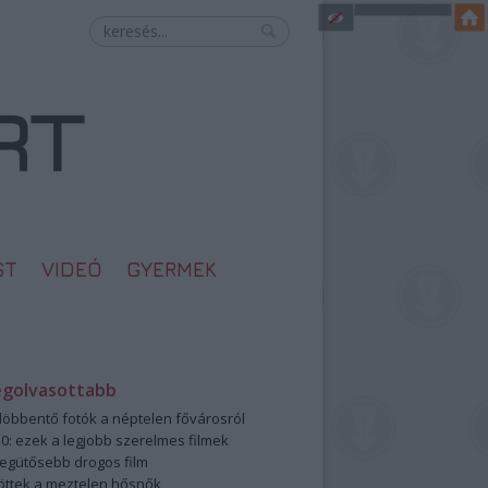
ST
VIDEÓ
GYERMEK
egolvasottabb
öbbentő fotók a néptelen fővárosról
0: ezek a legjobb szerelmes filmek
legütősebb drogos film
öttek a meztelen hősnők