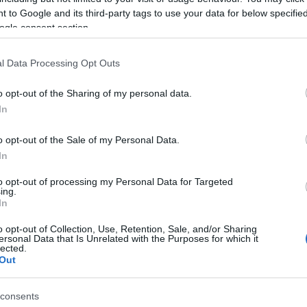
gyszínpadon, míg a kisszínpadon a Színház- és
 to Google and its third-party tags to use your data for below specifi
zínész osztályának előadása és színházi vetélkedő
ogle consent section.
l Data Processing Opt Outs
 Garden Band-koncert, valamint
Befogad és kitaszít
i Pál Villon-összeállítása látható, majd öt órától a
o opt-out of the Sharing of my personal data.
t hallhat a Kodály-év jegyében, az esemény
In
rt után
Nézzünk bizakodva a jövőbe!
címmel válogatás
velláiból.
o opt-out of the Sale of my Personal Data.
In
to opt-out of processing my Personal Data for Targeted
iadas.blogspot.hu (Garamvári Gábor)
ing.
In
o opt-out of Collection, Use, Retention, Sale, and/or Sharing
ött a HANEM Tangózenekar is fellép, hét órakor
ersonal Data that Is Unrelated with the Purposes for which it
lected.
s hallható lesz. A rendezvény este fél kilenckor az
Out
tjével zárul. A Madách téren emellett a Legenda
a Tintaló Társulás bábcirkusza is várja a
consents
s négy órakor felolvasást tartanak Örkény István