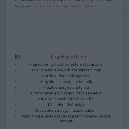
Részletek a
Felhasználási feltételekben
és az
adatvédelmi tájékoztatóban
.
Legolvasottabb
Megdöbbentő fotók a néptelen fővárosról
Top 10: ezek a legjobb szerelmes filmek
A 10 legütősebb drogos film
Megjöttek a meztelen hősnők
Meztelenség és anatómia
A forradalom egy holland fotós szemével
A legizgalmasabb fotók 2015-ből
Meztelen fővárosiak
Készülőben a nagy meztelen album
Nézd meg a 48-as szabadságharc hőseiről készült
fotókat!