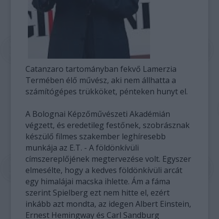
Catanzaro tartományban fekvő Lamerzia
Termében élő művész, aki nem állhatta a
számítógépes trükköket, pénteken hunyt el.
A Bolognai Képzőművészeti Akadémián
végzett, és eredetileg festőnek, szobrásznak
készülő filmes szakember leghíresebb
munkája az E.T. - A földönkívüli
címszereplőjének megtervezése volt. Egyszer
elmesélte, hogy a kedves földönkívüli arcát
egy himalájai macska ihlette. Ám a fáma
szerint Spielberg ezt nem hitte el, ezért
inkább azt mondta, az idegen Albert Einstein,
Ernest Hemingway és Carl Sandburg