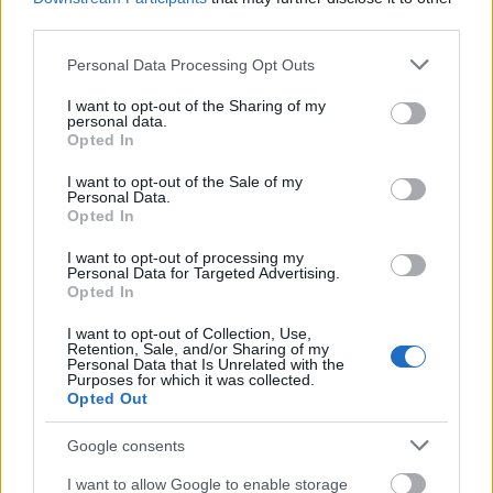
ember öthavi munkájára lett volna szükség -
third parties.
érvelt.
Please note that this website/app uses one or more Google
Personal Data Processing Opt Outs
Rambaldiról közismert volt, hogy tökélyre
services and may gather and store information including but
vitte a filmes trükköket. Lucio Fulci 1971-es
not limited to your visit or usage behaviour. You may click to
I want to opt-out of the Sharing of my
personal data.
Una lucertola con la pelle di donna című
grant or deny consent to Google and its third-party tags to
Opted In
use your data for below specified purposes in below Google
munkájában olyan hitelesek voltak a kutya-
consent section.
kínzással kapcsolatos jelenetek, hogy a
I want to opt-out of the Sale of my
Personal Data.
filmrendezőt bíróság elé citálták. Fulci úgy
Opted In
menekült meg a börtöntől, hogy az
effektusguru a bíróság előtt bebizonyította:
I want to opt-out of processing my
Personal Data for Targeted Advertising.
nem igazi állatokkal forgattak.
Opted In
További fontosabb munkái között szerepelt
I want to opt-out of Collection, Use,
Retention, Sale, and/or Sharing of my
a Harmadik típusú találkozások, a Dűne,
Personal Data that Is Unrelated with the
Purposes for which it was collected.
Dario Argento Profondo rosso (Mélyvörös)
Opted Out
című horrorja vagy a Birtoklás című francia
horror Isabelle Adjanival és Sam Neill-lel.
Google consents
Forrás:
MTI
I want to allow Google to enable storage