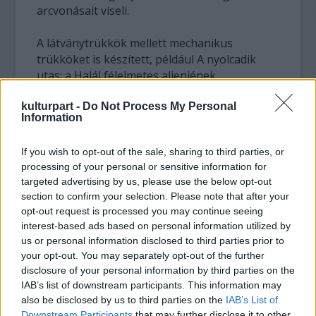
arcvonásait viseli.
A látványtrükkök mellett mechanikus
trükköket is készített, például A nyolcadik
utas: a Halál félelmetes alienjének
fejmozgását.
kulturpart -
Do Not Process My Personal
Information
Az E.T.- ért 1983-ban, A nyolcadik utasért
pedig 1980-ban Oscar-díjjal tüntették ki. Pár
If you wish to opt-out of the sale, sharing to third parties, or
évvel korábban, 1977-ben a Jeff Bridges és
processing of your personal or sensitive information for
Jessica Lange főszereplésével forgatott King
targeted advertising by us, please use the below opt-out
Kongért nyerte el az Amerikai Filmakadémia
section to confirm your selection. Please note that after your
elismerését.
opt-out request is processed you may continue seeing
interest-based ads based on personal information utilized by
Mint egy interjújában kifejtette: a digitális
us or personal information disclosed to third parties prior to
technika úgy nyolcszor többe kerül, mint a
your opt-out. You may separately opt-out of the further
mechanikus. Az E. T. egymillió dollárba került
disclosure of your personal information by third parties on the
és három hónap alatt elkészült.
IAB’s list of downstream participants. This information may
also be disclosed by us to third parties on the
IAB’s List of
Számítógéppel ugyanakkor legalább kétszáz
Downstream Participants
that may further disclose it to other