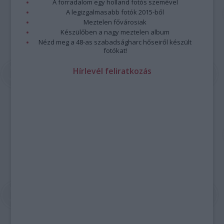
A forradalom egy holland fotós szemével
A legizgalmasabb fotók 2015-ből
Meztelen fővárosiak
Készülőben a nagy meztelen album
Nézd meg a 48-as szabadságharc hőseiről készült
fotókat!
Hírlevél feliratkozás