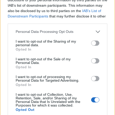
Az együttes ötvözi a jelenkori trendeket
IAB’s list of downstream participants. This information may
a hagyományos baszk világgal. Szerinted
also be disclosed by us to third parties on the
IAB’s List of
mi a legnagyobb hasonlóság a modern
Downstream Participants
that may further disclose it to other
tánczene és a tradicionális baszk muzsika
third parties.
között?
Please note that this website/app uses one or more Google
Personal Data Processing Opt Outs
services and may gather and store information including but
Sok baszk ritmushangszert használunk,
not limited to your visit or usage behaviour. You may click to
I want to opt-out of the Sharing of my
personal data.
amelyek jól passzolnak a klubzenék
grant or deny consent to Google and its third-party tags to
Opted In
dinamikájához. Más produkciók is
use your data for below specified purposes in below Google
alkalmaznak hasonló hangokat, a különbség
consent section.
I want to opt-out of the Sale of my
Personal Data.
az, hogy mi furcsa hangszerekkel állítjuk
Opted In
azokat elő.
I want to opt-out of processing my
Personal Data for Targeted Advertising.
Melyik oldal született meg hamarabb a
Opted In
fejetekben? Az elektronikus vagy a
tradicionális?
I want to opt-out of Collection, Use,
Retention, Sale, and/or Sharing of my
Personal Data that Is Unrelated with the
A hagyományok mindig is jelen voltak nálunk,
Purposes for which it was collected.
Opted Out
de inkább csak inspiráció szintjén. A