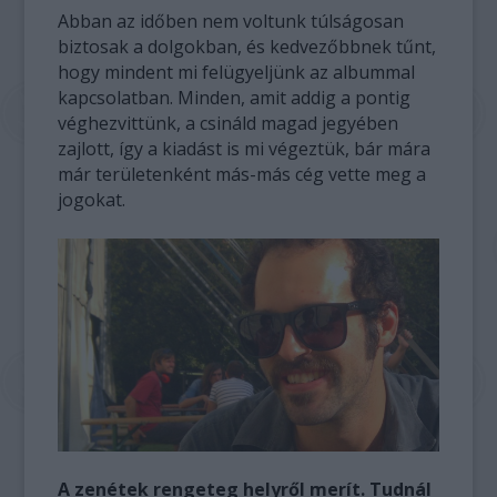
Abban az időben nem voltunk túlságosan
biztosak a dolgokban, és kedvezőbbnek tűnt,
hogy mindent mi felügyeljünk az albummal
kapcsolatban. Minden, amit addig a pontig
véghezvittünk, a csináld magad jegyében
zajlott, így a kiadást is mi végeztük, bár mára
már területenként más-más cég vette meg a
jogokat.
A zenétek rengeteg helyről merít. Tudnál