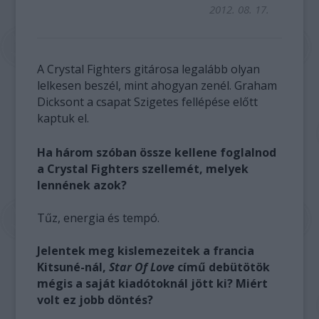
2012. 08. 17.
A Crystal Fighters gitárosa legalább olyan
lelkesen beszél, mint ahogyan zenél. Graham
Dicksont a csapat Szigetes fellépése előtt
kaptuk el.
Ha három szóban össze kellene foglalnod
a Crystal Fighters szellemét, melyek
lennének azok?
Tűz, energia és tempó.
Jelentek meg kislemezeitek a francia
Kitsuné-nál,
Star Of Love
című debütötök
mégis a saját kiadótoknál jött ki? Miért
volt ez jobb döntés?