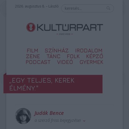
2026. augusztus 8. – László
FILM
SZÍNHÁZ
IRODALOM
ZENE
TÁNC
FOLK
KÉPZŐ
PODCAST
VIDEÓ
GYERMEK
„EGY TELJES, KEREK
ÉLMÉNY."
Judák Bence
a szerző friss bejegyzései