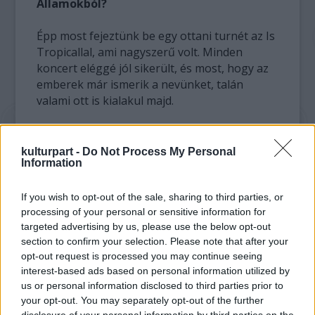
Államokból?
Épp most fejeztünk be egy ottani turnét az Is
Tropicallal, ami nagyszerű volt. Minden
koncert eléggé jól sikerült, és most, hogy az
emberek már ismerik a nevünket, talán
valami ott is kialakul majd.
Nagyban különbözik az ottani közönség
az európaitól?
kulturpart -
Do Not Process My Personal
Information
Vicces, mert ahány hely, annyiféle közönség.
Ráadásul az USA van akkora ország, hogy
If you wish to opt-out of the sale, sharing to third parties, or
processing of your personal or sensitive information for
New Yorkban teljesen más legyen a
targeted advertising by us, please use the below opt-out
fogadtatás, mint mondjuk Portlandben, de
section to confirm your selection. Please note that after your
ugyanez a helyzet, ha a spanyol
opt-out request is processed you may continue seeing
koncertezőket összeveted a franciákkal. Igaz,
interest-based ads based on personal information utilized by
ha sok ember jól érzi magát egy helyen,
us or personal information disclosed to third parties prior to
akkor tökmindegy, hogy hol is játszol épp.
your opt-out. You may separately opt-out of the further
disclosure of your personal information by third parties on the