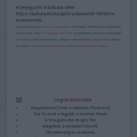
A bejegyzés trackback címe:
https://kulturpart.hu/api/trackback/id/7909934
Kommentek:
A hozzászólások a
vonatkozó jogszabályok
értelmében felhasználói tartalomnak
minősülnek, értük a
szolgáltatás technikai
üzemeltetője semmilyen felelősséget
nem vállal, azokat nem ellenőrzi. Kifogás esetén forduljon a blog szerkesztőjéhez.
Részletek a
Felhasználási feltételekben
és az
adatvédelmi tájékoztatóban
.
Legolvasottabb
Megdöbbentő fotók a néptelen fővárosról
Top 10: ezek a legjobb szerelmes filmek
A 10 legütősebb drogos film
Megjöttek a meztelen hősnők
Meztelenség és anatómia