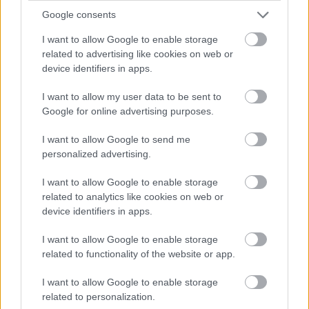
koncertjeink eleinte teljesen elektronikusak
Google consents
voltak, aztán később lett egy dobosunk, még
később pedig már egyre több hangszeren
I want to allow Google to enable storage
játszottunk. A kezdetekben is éreztük
related to advertising like cookies on web or
Baszkföld hatását, de ez nem feltétlen jelent
device identifiers in apps.
meg a zenénkben még akkor.
I want to allow my user data to be sent to
Google for online advertising purposes.
A
Star Of Love
tele van szeretettel,
békével és elégedettséggel. Mitől
I want to allow Google to send me
vagytok ennyire pozitívak?
personalized advertising.
Az első lemez dalait nagyban motiválta az a
I want to allow Google to enable storage
befejetlen opera, amelyet Laure [Stockley - a
related to analytics like cookies on web or
zenekar volt énekesnője] nagyapja írt, és
device identifiers in apps.
amelyben sok szó esik szeretetről,
I want to allow Google to enable storage
gyűlöletről és irigységről. Mindezek olyan
related to functionality of the website or app.
univerzális dolgok, amelyeket mind-mind
érinteni próbáltunk a lemez készítése során,
I want to allow Google to enable storage
hogy egy teljes, kerek élményt nyújtsunk.
related to personalization.