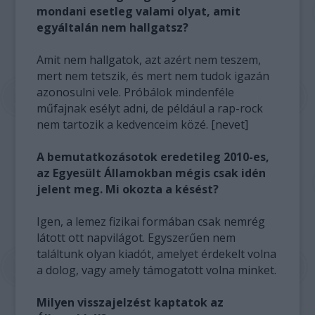
mondani esetleg valami olyat, amit
egyáltalán nem hallgatsz?
Amit nem hallgatok, azt azért nem teszem,
mert nem tetszik, és mert nem tudok igazán
azonosulni vele. Próbálok mindenféle
műfajnak esélyt adni, de például a rap-rock
nem tartozik a kedvenceim közé. [nevet]
A bemutatkozásotok eredetileg 2010-es,
az Egyesült Államokban mégis csak idén
jelent meg. Mi okozta a késést?
Igen, a lemez fizikai formában csak nemrég
látott ott napvilágot. Egyszerűen nem
találtunk olyan kiadót, amelyet érdekelt volna
a dolog, vagy amely támogatott volna minket.
Milyen visszajelzést kaptatok az