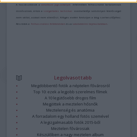
A hozzászólások a
vonatkozó jogszabályok
értelmében felhasználói tartalomnak
minősülnek, értük a
szolgáltatás technikai
üzemeltetője semmilyen felelősséget
nem vállal, azokat nem ellenőrzi. Kifogás esetén forduljon a blog szerkesztőjéhez.
Részletek a
Felhasználási feltételekben
és az
adatvédelmi tájékoztatóban
.
Legolvasottabb
Megdöbbentő fotók a néptelen fővárosról
Top 10: ezek a legjobb szerelmes filmek
A 10 legütősebb drogos film
Megjöttek a meztelen hősnők
Meztelenség és anatómia
A forradalom egy holland fotós szemével
A legizgalmasabb fotók 2015-ből
Meztelen fővárosiak
Készülőben a nagy meztelen album