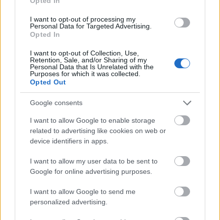
Opted In
felhasználóival, hogy magához vonzza a
I want to opt-out of processing my
reklámkészítőket.
Personal Data for Targeted Advertising.
Opted In
Forrás:
Hirado.hu
I want to opt-out of Collection, Use,
Retention, Sale, and/or Sharing of my
Personal Data that Is Unrelated with the
Purposes for which it was collected.
Opted Out
Amerika
YouTube
Politika
Lavór
Google consents
I want to allow Google to enable storage
related to advertising like cookies on web or
device identifiers in apps.
I want to allow my user data to be sent to
Google for online advertising purposes.
AZ EMBERSÉG ÜNNEPE
I want to allow Google to send me
personalized advertising.