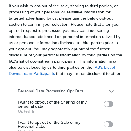
használják a közösségi videomegosztó
If you wish to opt-out of the sale, sharing to third parties, or
portált. A Pew Research Center független
processing of your personal or sensitive information for
médiakutató 15 hónapon át elemezte a
targeted advertising by us, please use the below opt-out
Google tulajdonában lévő YouTube
section to confirm your selection. Please note that after your
legnépszerűbb videóit, s megállapította,
opt-out request is processed you may continue seeing
hogy a televíziós hírek nézőinek száma még
interest-based ads based on personal information utilized by
mindig könnyűszerrel túlszárnyalja a
us or personal information disclosed to third parties prior to
YouTube-ról tájékozódók számát,
your opt-out. You may separately opt-out of the further
disclosure of your personal information by third parties on the
ugyanakkor a portál olyan "feljövőben lévő
IAB’s list of downstream participants. This information may
digitális környezet, ahol a profi újságírás
also be disclosed by us to third parties on the
IAB’s List of
elegyedik a civil tartalommal".
Downstream Participants
that may further disclose it to other
third parties.
A Google 2006-en vásárolta meg a YouTube-
ot 1,65 milliárd dollárért. A hallatlan
Please note that this website/app uses one or more Google
Personal Data Processing Opt Outs
népszerűség ellenére a csoport mindeddig
services and may gather and store information including but
not limited to your visit or usage behaviour. You may click to
I want to opt-out of the Sharing of my
nem tette közzé, hogy milyen hasznot hajt
personal data.
grant or deny consent to Google and its third-party tags to
számára a videomegosztó, amely indulásnál
Opted In
use your data for below specified purposes in below Google
jobbára amatőr videókat tett közzé, majd
consent section.
I want to opt-out of the Sale of my
lassan növelve a kínálatot tévéműsorokat és
Personal Data.
teljes játékfilmeket osztott meg