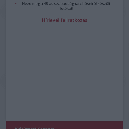
Nézd meg a 48-as szabadságharc hőseiről készült
fotókat!
Hírlevél feliratkozás
Kultúrpart Csoport