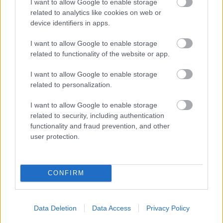
I want to allow Google to enable storage
related to analytics like cookies on web or
device identifiers in apps.
I want to allow Google to enable storage
„NEM TÖBB EZER EMBERRE UTAZUNK, HANEM
related to functionality of the website or app.
EGY VÁLOGATOTT TÁRSASÁGRA”
I want to allow Google to enable storage
related to personalization.
I want to allow Google to enable storage
related to security, including authentication
functionality and fraud prevention, and other
user protection.
26. ALKALOMMAL VÁR MINDENKIT A DOMBOS
FEST
CONFIRM
A bejegyzés trackback címe:
Data Deletion
Data Access
Privacy Policy
https://kulturpart.hu/api/trackback/id/7910112
Kommentek: