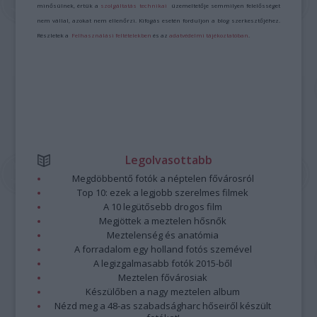
minősülnek, értük a
szolgáltatás technikai
üzemeltetője semmilyen felelősséget
nem vállal, azokat nem ellenőrzi. Kifogás esetén forduljon a blog szerkesztőjéhez.
Részletek a
Felhasználási feltételekben
és az
adatvédelmi tájékoztatóban
.
Legolvasottabb
Megdöbbentő fotók a néptelen fővárosról
Top 10: ezek a legjobb szerelmes filmek
A 10 legütősebb drogos film
Megjöttek a meztelen hősnők
Meztelenség és anatómia
A forradalom egy holland fotós szemével
A legizgalmasabb fotók 2015-ből
Meztelen fővárosiak
Készülőben a nagy meztelen album
Nézd meg a 48-as szabadságharc hőseiről készült