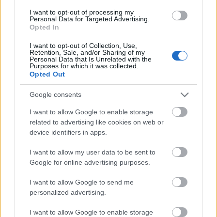
Józsefet, akivel eljátszhatjuk ezt itthon is.
I want to opt-out of processing my
Personal Data for Targeted Advertising.
Opted In
via
The Independent
I want to opt-out of Collection, Use,
Retention, Sale, and/or Sharing of my
Personal Data that Is Unrelated with the
Purposes for which it was collected.
Opted Out
Színház
Skócia
Humor
Google consents
I want to allow Google to enable storage
related to advertising like cookies on web or
device identifiers in apps.
I want to allow my user data to be sent to
Google for online advertising purposes.
AZ EMBERSÉG ÜNNEPE
I want to allow Google to send me
personalized advertising.
I want to allow Google to enable storage