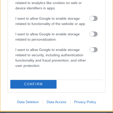
related to analytics like cookies on web or
device identifiers in apps.
I want to allow Google to enable storage
VECSEI H. MIKLÓS A ZSÁMBÉKI NYÁRI
SZÍNHÁZRÓL
related to functionality of the website or app.
I want to allow Google to enable storage
related to personalization.
I want to allow Google to enable storage
related to security, including authentication
functionality and fraud prevention, and other
user protection.
MUCSI ZOLTÁN VISSZATÉR – EGY ÉLETEM
STAND UP EST
CONFIRM
A bejegyzés trackback címe:
https://kulturpart.hu/api/trackback/id/7910114
Data Deletion
Data Access
Privacy Policy
Kommentek:
A hozzászólások a
vonatkozó jogszabályok
értelmében felhasználói tartalomnak