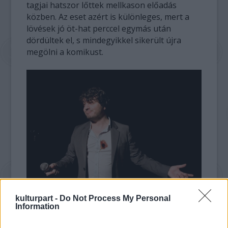
tagjai hatszor lőttek mellkason előadás
közben. Az eset azért is különleges, mert a
lövések jó öt-hat perccel egymás után
dördültek el, s mindegyikkel sikerült újra
megölni a komikust.
kulturpart -
Do Not Process My Personal
Hogy lehetséges ez? Úgy, hogy az előre
Information
kitervelt gyilkosság szerves része Ross