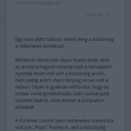
a szerző friss bejegyzései
2012. 08. 23.
Egy este alatt hatszor ölheti meg a közönség
a rettenetes komikust.
Mindenki látott már olyan humoristát, ahol
az arcokra fagyott mosoly csak a társadalmi
nyomás miatt volt volt a közönség arcán,
nem pedig azért, mert tényleg vicces volt a
műsor. Olyan is gyakran előfordul, hogy az
ember rövid gondolkodás után sokkal jobb
vicceket talál ki, mint amiket a színpadon
előadtak.
A történet szerint ilyen rettenetes humorista
volt Joe „Pops” Pooley is, akit a közönség