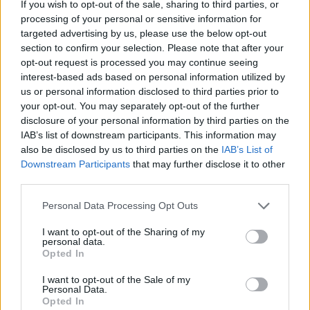
Sutherland legújabb művének, melyben a
If you wish to opt-out of the sale, sharing to third parties, or
közönség egyben szereplő is. Az 1983-ban
processing of your personal or sensitive information for
játszódó előadás alatt felelevenítik a tragikus,
targeted advertising by us, please use the below opt-out
de kitalált este eseményeit, a közönség a
section to confirm your selection. Please note that after your
opt-out request is processed you may continue seeing
kornak megfelelő parókákat és kiegészítőket
interest-based ads based on personal information utilized by
kap, hat asztal köré ültetik őket és mindenkit
us or personal information disclosed to third parties prior to
bátorítanak arra, hogy kiabálják be a viccek
your opt-out. You may separately opt-out of the further
alternatív, lehetőleg viccesebb befejezését. Öt
disclosure of your personal information by third parties on the
perc elteltével valakinek elege lesz a dologból
IAB’s list of downstream participants. This information may
és mellkason lőheti a színpadon álló
also be disclosed by us to third parties on the
IAB’s List of
szereplőt, majd mindenki asztalt cserél, az
Downstream Participants
that may further disclose it to other
egész kezdődik elölről.
third parties.
Please note that this website/app uses one or more Google
Personal Data Processing Opt Outs
Az este végére hat gyilkossal és rengeteg új,
services and may gather and store information including but
megismételhetetlen viccel gazdagodik
not limited to your visit or usage behaviour. You may click to
I want to opt-out of the Sharing of my
közönség. Ugyan az eredeti élményért el kell
personal data.
grant or deny consent to Google and its third-party tags to
Opted In
utazni Edinburgh-ba, de ha mélyen
use your data for below specified purposes in below Google
magunkba nézünk és előkeressük a
consent section.
I want to opt-out of the Sale of my
szilveszteri kabarék horrorisztikus emlékeit,
Personal Data.
Opted In
akkor biztos, hogy Joe helyére találunk egy