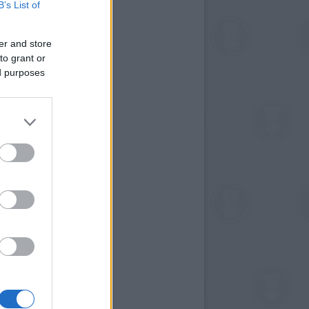
B’s List of
er and store
to grant or
ed purposes