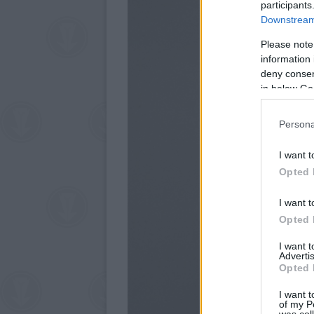
participants
Downstream 
Please note
information 
deny consent
in below Go
Persona
I want t
Opted 
I want t
Opted 
I want 
Advertis
Opted 
I want t
of my P
was col