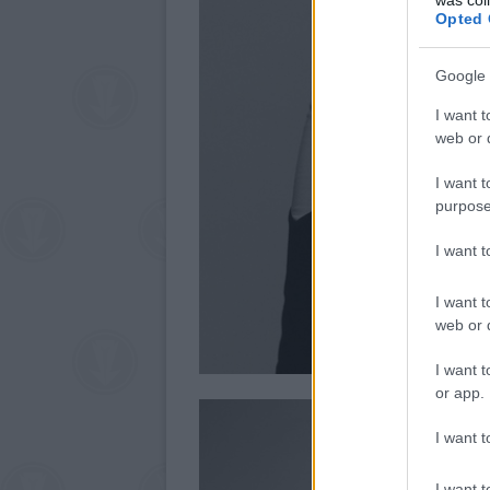
Opted 
Google 
I want t
web or d
I want t
purpose
I want 
I want t
web or d
I want t
or app.
I want t
I want t