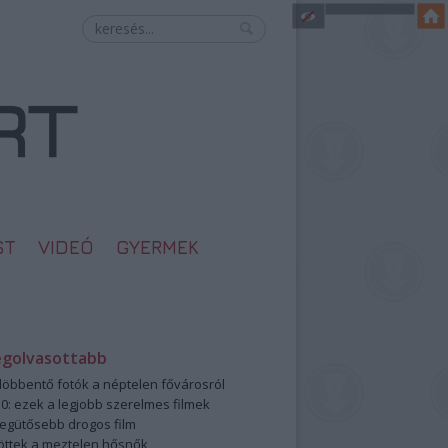
ST
VIDEÓ
GYERMEK
egolvasottabb
öbbentő fotók a néptelen fővárosról
0: ezek a legjobb szerelmes filmek
legütősebb drogos film
öttek a meztelen hősnők