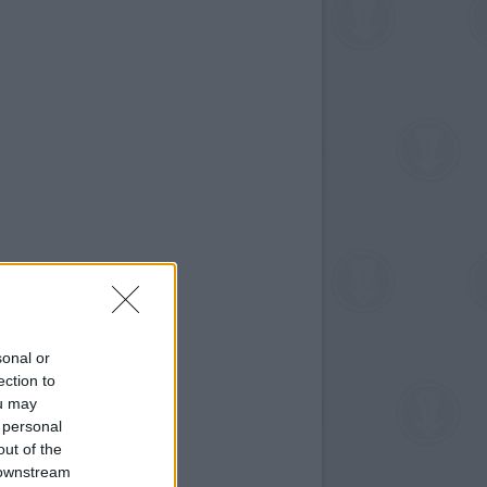
sonal or
ection to
ou may
 personal
out of the
 downstream