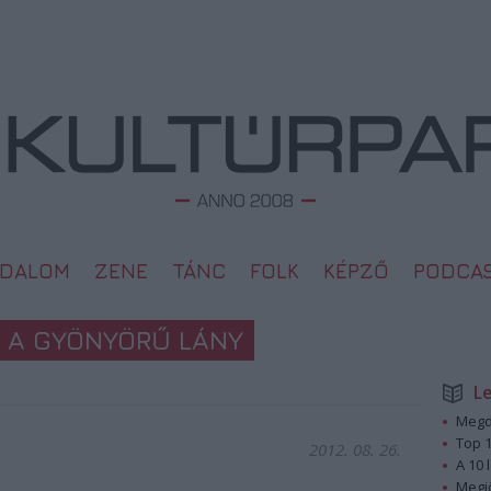
ODALOM
ZENE
TÁNC
FOLK
KÉPZŐ
PODCA
 A GYÖNYÖRŰ LÁNY
L
Megd
Top 1
2012. 08. 26.
A 10 
Megj