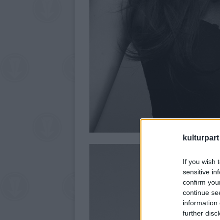
kulturpart
If you wish 
sensitive in
confirm you
continue se
information 
further disc