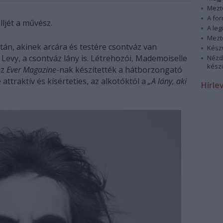
Mezt
A fo
ljét a művész.
A leg
Mezt
tán, akinek arcára és testére csontváz van
Kész
Levy, a csontváz lány is. Létrehozói, Mademoiselle
Nézd
készü
az
Ever Magazine
-nak készítették a hátborzongató
attraktív és kísérteties, az alkotóktól a
„A lány, aki
Hírle