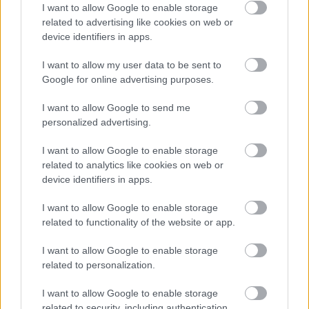
Rowling szavai szerint "meglehetősen
I want to allow Google to enable storage
időigényes munkáról van szó".
related to advertising like cookies on web or
device identifiers in apps.
Forrás:
MTI
I want to allow my user data to be sent to
Google for online advertising purposes.
I want to allow Google to send me
Harry Potter
Irodalom
Könyv
J. K. Rowling
personalized advertising.
I want to allow Google to enable storage
related to analytics like cookies on web or
device identifiers in apps.
I want to allow Google to enable storage
related to functionality of the website or app.
ERDŐ VAN IDEBENN: TÓTH MARCSI AZ ÚJ
I want to allow Google to enable storage
MARGÓ-DÍJAS
related to personalization.
I want to allow Google to enable storage
related to security, including authentication