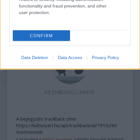
functionality and fraud prevention, and other
user protection.
AZ ÁZSIAI GYÓGYÍTÓ REGÉNY AZ ÚJ SKANDINÁV
CONFIRM
KRIMI
Data Deletion
Data Access
Privacy Policy
AZ EMBERSÉG ÜNNEPE
A bejegyzés trackback címe:
https://kulturpart.hu/api/trackback/id/7910290
Kommentek:
A hozzászólások a
vonatkozó jogszabályok
értelmében felhasználói tartalomnak