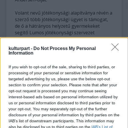
Volant nevű jótékonysági alapítványa révén a
szerző több jótékonysági ügyet is támogat,
de ő a hátrányos helyzetű gyermekeket
segítő Lumos jótékonysági szervezet
alapítója is.
kulturpart -
Do Not Process My Personal
A kiadó idézte is a szerzőt: "Noha a Harry
Information
Potter-sorozat - amelyet az Animus Kiadó oly
ragyogó fordításban és köntösben
If you wish to opt-out of the sale, sharing to third parties, or
jelentetett meg magyarul - megalkotásának
processing of your personal or sensitive information for
minden percét élveztem, következő
targeted advertising by us, please use the below opt-out
regényem merőben más lesz. Lenyűgözött a
section to confirm your selection. Please note that after your
opt-out request is processed you may continue seeing
mód, ahogyan a GABO Kiadó tervezi
interest-based ads based on personal information utilized by
megközelíteni irodalmi pályafutásom új
us or personal information disclosed to third parties prior to
szakaszát, ezért boldogan bízom rájuk új
your opt-out. You may separately opt-out of the further
regényem magyar kiadását" - nyilatkozta a
disclosure of your personal information by third parties on the
közlemény szerint Rowling.
IAB’s list of downstream participants. This information may
also be disclosed by us to third parties on the
IAB’s List of