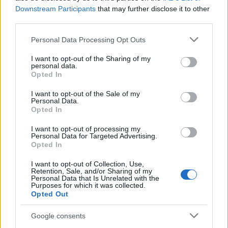
Földes Tamás, a GABO Könyvkiadó
Downstream Participants
that may further disclose it to other
ügyvezetője nagy megtiszteltetésnek
third parties.
nevezte, hogy J. K. Rowling őket választotta
Please note that this website/app uses one or more Google
legújabb műve magyar kiadójának.
Personal Data Processing Opt Outs
services and may gather and store information including but
not limited to your visit or usage behaviour. You may click to
I want to opt-out of the Sharing of my
Az 512 oldalas könyv szeptember 27-én kerül
personal data.
grant or deny consent to Google and its third-party tags to
az angol boltok polcaira. A könyv
Opted In
use your data for below specified purposes in below Google
keményfedeles változatát húsz fontért
consent section.
I want to opt-out of the Sale of my
(hétezer forintnak megfelelő összegért)
Personal Data.
szerezhetik majd be a britek, míg az
Opted In
elektronikus verziót nagyjából 12 fontért
I want to opt-out of processing my
fogják kínálni a szigetországban.
Personal Data for Targeted Advertising.
Opted In
A brit szerző áprilisban bejelentette, hogy
I want to opt-out of Collection, Use,
egy Harry Potter-enciklopédián is dolgozik,
Retention, Sale, and/or Sharing of my
Personal Data that Is Unrelated with the
amelynek bevételeit jótékonysági
Purposes for which it was collected.
célokra kívánja fordítani. A különleges
Opted Out
lexikonra azonban valószínűleg még jó ideig
várniuk kell a Potter-rajongóknak, ugyanis
Google consents