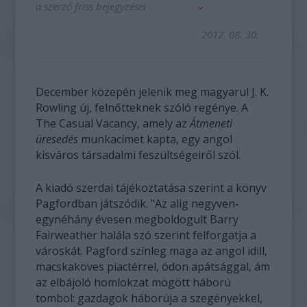
a szerző friss bejegyzései
2012. 08. 30.
December közepén jelenik meg magyarul J. K.
Rowling új, felnőtteknek szóló regénye. A
The Casual Vacancy, amely az
Átmeneti
üresedés
munkacímet kapta, egy angol
kisváros társadalmi feszültségeiről szól.
A kiadó szerdai tájékoztatása szerint a könyv
Pagfordban játszódik. "Az alig negyven-
egynéhány évesen megboldogult Barry
Fairweather halála szó szerint felforgatja a
városkát. Pagford színleg maga az angol idill,
macskaköves piactérrel, ódon apátsággal, ám
az elbájoló homlokzat mögött háború
tombol: gazdagok háborúja a szegényekkel,