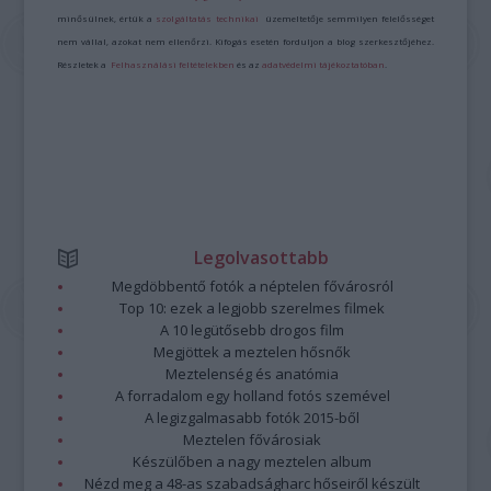
minősülnek, értük a
szolgáltatás technikai
üzemeltetője semmilyen felelősséget
nem vállal, azokat nem ellenőrzi. Kifogás esetén forduljon a blog szerkesztőjéhez.
Részletek a
Felhasználási feltételekben
és az
adatvédelmi tájékoztatóban
.
Legolvasottabb
Megdöbbentő fotók a néptelen fővárosról
Top 10: ezek a legjobb szerelmes filmek
A 10 legütősebb drogos film
Megjöttek a meztelen hősnők
Meztelenség és anatómia
A forradalom egy holland fotós szemével
A legizgalmasabb fotók 2015-ből
Meztelen fővárosiak
Készülőben a nagy meztelen album
Nézd meg a 48-as szabadságharc hőseiről készült