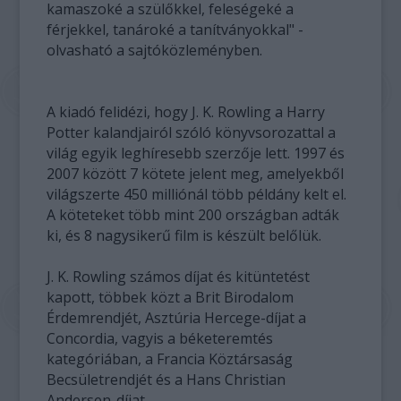
kamaszoké a szülőkkel, feleségeké a
férjekkel, tanároké a tanítványokkal" -
olvasható a sajtóközleményben.
A kiadó felidézi, hogy J. K. Rowling a Harry
Potter kalandjairól szóló könyvsorozattal a
világ egyik leghíresebb szerzője lett. 1997 és
2007 között 7 kötete jelent meg, amelyekből
világszerte 450 milliónál több példány kelt el.
A köteteket több mint 200 országban adták
ki, és 8 nagysikerű film is készült belőlük.
J. K. Rowling számos díjat és kitüntetést
kapott, többek közt a Brit Birodalom
Érdemrendjét, Asztúria Hercege-díjat a
Concordia, vagyis a béketeremtés
kategóriában, a Francia Köztársaság
Becsületrendjét és a Hans Christian
Andersen-díjat.