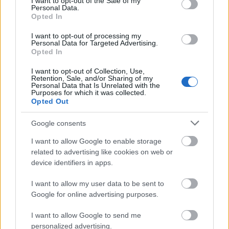
I want to opt-out of the Sale of my
dolgozott a stáb. Al-Manszúr bent ülve két
Personal Data.
monitoron látta, mit vesznek fel a kamerák,
Opted In
azonban így nem tudott utasításokat adni,
I want to opt-out of processing my
ezért rendre "kipattant" a buszból és beszélt
Personal Data for Targeted Advertising.
a színészekkel - mondta el Meixner,
Opted In
hozzátéve, hogy azért viszonylag
I want to opt-out of Collection, Use,
problémamentesen meg tudták oldani a
Retention, Sale, and/or Sharing of my
forgatást. A rendezőnőnek sem akadtak
Personal Data that Is Unrelated with the
Purposes for which it was collected.
eddig gondjai, de a film még nem kapott nagy
Opted Out
hírverést Szaúd-Arábiában.
Google consents
Gerhard Meixner elmesélte, hogy irodáját
I want to allow Google to enable storage
Haifa al-Manszúr kereste meg e-mailen, hogy
related to advertising like cookies on web or
támogatná-e filmjét. A producer és társa,
device identifiers in apps.
Roman Paul elégedett volt a sztorival. "Szép
történet egy olyan helyről, amelyet csak
I want to allow my user data to be sent to
kevesen ismernek. Minden, amit az emberek
Google for online advertising purposes.
Szaúd-Arábiáról tudnak, az annyi, hogy
arrafelé nagy a forróság, sok a homok és az
I want to allow Google to send me
personalized advertising.
olaj. Érdekesnek találtuk, hogy vessünk egy