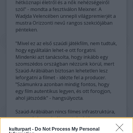
hétköznapi életről és a nők nehézségeiről
szól" - mondta a fesztiválon Meixner. A
Wadjda Velencében ünnepli világpremierjét a
mustra Orizzonti nevű rangos szekciójában
pénteken.
"Mivel ez az első szaúdi játékfilm, nem tudtuk,
hogy egyáltalán lehet-e ott forgatni.
Mindenki azt tanácsolta, hogy inkább egy
szomszédos országban nézzünk körül, mert
Szaúd-Arábiában biztosan lehetetlen lesz
leforgatni a filmet - idézte fel a producer.
"Számunkra azonban mindig fontos, hogy
egy film autentikus legyen, és ott forogjon,
ahol játszódik" - hangsúlyozta.
Szaúd-Arábiában nincs filmes infrastruktúra,
az országban mindössze televíziós
szappanoperákat készítenek
kulturpart -
Do Not Process My Personal
gyorsgyártásban - festett képet az elzárt