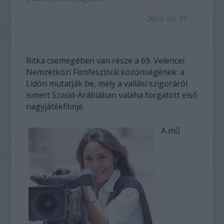
2012. 08. 31.
Ritka csemegében van része a 69. Velencei
Nemzetközi Filmfesztivál közönségének: a
Lidón mutatják be, mely a vallási szigoráról
ismert Szaúd-Arábiában valaha forgatott első
nagyjátékfilmje.
A mű