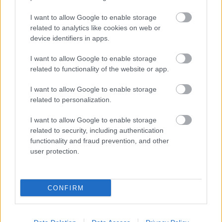
pillantást a fátylak mögé, és megnézzük,
I want to allow Google to enable storage
milyenek igazából arrafelé az emberek,
related to analytics like cookies on web or
hogyan élnek" - idézte fel.
device identifiers in apps.
Forrás:
Hirado.hu
I want to allow Google to enable storage
related to functionality of the website or app.
I want to allow Google to enable storage
related to personalization.
Film
Közel-Kelet
Iszlám
Velencei Filmfesztivál
I want to allow Google to enable storage
related to security, including authentication
functionality and fraud prevention, and other
user protection.
CONFIRM
SZEMBE MERSZ NÉZNI AZZAL, AKIVÉ
VÁLHATTÁL VOLNA?