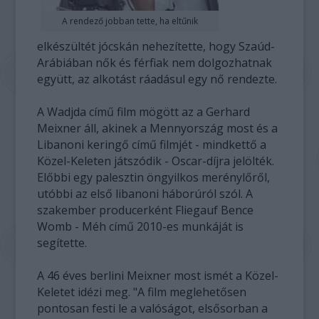
A rendező jobban tette, ha eltűnik
elkészültét jócskán nehezítette, hogy Szaúd-
Arábiában nők és férfiak nem dolgozhatnak
együtt, az alkotást ráadásul egy nő rendezte.
A Wadjda című film mögött az a Gerhard
Meixner áll, akinek a Mennyország most és a
Libanoni keringő című filmjét - mindkettő a
Közel-Keleten játszódik - Oscar-díjra jelölték.
Előbbi egy palesztin öngyilkos merénylőről,
utóbbi az első libanoni háborúról szól. A
szakember producerként Fliegauf Bence
Womb - Méh című 2010-es munkáját is
segítette.
A 46 éves berlini Meixner most ismét a Közel-
Keletet idézi meg. "A film meglehetősen
pontosan festi le a valóságot, elsősorban a