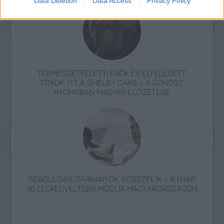
Data Deletion
Data Access
Privacy Policy
TERMÉSZETFELETTI ERŐK ÉS ELFELEDETT
TITKOK: ITT A SHELBY OAKS – A GONOSZ
NYOMÁBAN MAGYAR ELŐZETESE
SZÁGULDÁS, SÁRKÁNYOK, ROSSZFIÚK – A NYÁR
10 LEGKEDVELTEBB MOZIJA MAGYARORSZÁGON