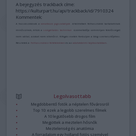
A bejegyzés trackback címe:
https://kulturpart.hu/api/trackback/id/7910324
Kommentek:
A hozzászólások a
vonatkozó jogszabályok
értelmében felhasználói tartalomnak
minősülnek, értük a
szolgáltatás technikai
üzemeltetője semmilyen felelősséget
nem vállal, azokat nem ellenőrzi. Kifogás esetén forduljon a blog szerkesztőjéhez.
Részletek a
Felhasználási feltételekben
és az
adatvédelmi tájékoztatóban
.
Legolvasottabb
Megdöbbentő fotók a néptelen fővárosról
Top 10: ezek a legjobb szerelmes filmek
A 10 legütősebb drogos film
Megjöttek a meztelen hősnők
Meztelenség és anatómia
A forradalom egy holland fotós szemével