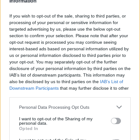
Information
ország filmművészetéről. A produkciónak
mindemellett figyelnie kellett arra, hogy
If you wish to opt-out of the sale, sharing to third parties, or
"decens" legyen és ne keltsen nagy feltűnést.
processing of your personal or sensitive information for
targeted advertising by us, please use the below opt-out
A producer a nehézségek között említette,
section to confirm your selection. Please note that after your
hogy Szaúd-Arábiában férfiak és nők nem
opt-out request is processed you may continue seeing
dolgozhatnak együtt, a nőknek egyáltalán
interest-based ads based on personal information utilized by
us or personal information disclosed to third parties prior to
nem is tanácsos dolgozniuk, az utcán pedig
your opt-out. You may separately opt-out of the further
teljesen el kell takarniuk magukat. "Mindez
disclosure of your personal information by third parties on the
persze még nehezebb, ha egy nő - Haifa al-
IAB’s list of downstream participants. This information may
Manszúr - a rendező, aki a forgatáson nagy
also be disclosed by us to third parties on the
IAB’s List of
kedvvel parancsolgat a színészeknek és ad
Downstream Participants
that may further disclose it to other
utasításokat arról, hogy mi lenne a jó" -
third parties.
fejtegette a producer. Különösen akkor
Please note that this website/app uses one or more Google
kellett figyelniük, amikor a zárt helyiségeket
Personal Data Processing Opt Outs
services and may gather and store information including but
elhagyva az utcán forgattak.
not limited to your visit or usage behaviour. You may click to
I want to opt-out of the Sharing of my
personal data.
grant or deny consent to Google and its third-party tags to
A rendezőt épp ezért legtöbbször egy
Opted In
use your data for below specified purposes in below Google
buszba ültették, amikor nyílt terepen
consent section.