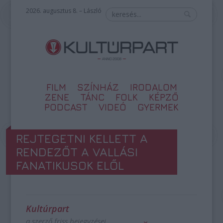
2026. augusztus 8. – László
FILM
SZÍNHÁZ
IRODALOM
ZENE
TÁNC
FOLK
KÉPZŐ
PODCAST
VIDEÓ
GYERMEK
REJTEGETNI KELLETT A
RENDEZŐT A VALLÁSI
FANATIKUSOK ELŐL
Kultúrpart
a szerző friss bejegyzései