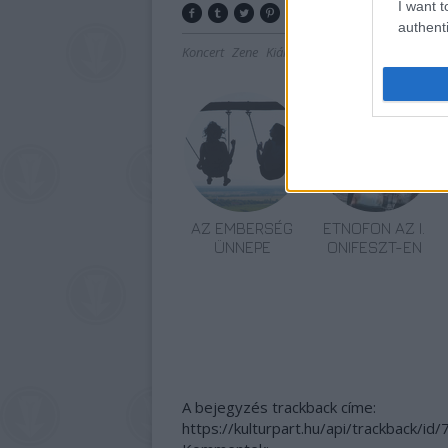
I want t
authenti
Koncert
Zene
Kiállítás
Művészetek Palotája
D
AZ EMBERSÉG
ETNOFON AZ I.
ÜNNEPE
ONIFESZT-EN
A bejegyzés trackback címe:
https://kulturpart.hu/api/trackback/id