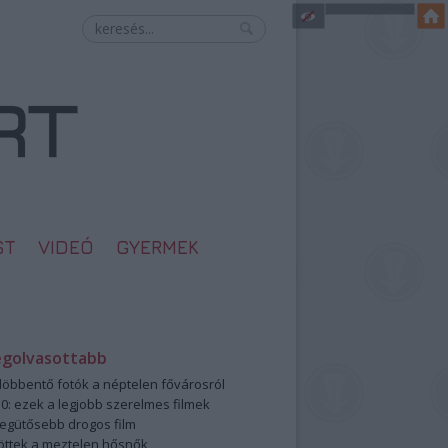
ST
VIDEÓ
GYERMEK
egolvasottabb
öbbentő fotók a néptelen fővárosról
0: ezek a legjobb szerelmes filmek
legütősebb drogos film
öttek a meztelen hősnők