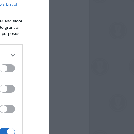
B’s List of
er and store
to grant or
ed purposes