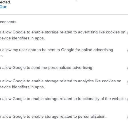
anito: hogyan fogjunk diktátort
, a
Rágalom
, és
A nép
lected.
Out
tóber 26. és 28. között kap helyet az Uránia
tumfilm fesztivál díjmentesen látogatható.
consents
o allow Google to enable storage related to advertising like cookies on
zmus kiemelkedő művésze, Otto Pankok (1893–
evice identifiers in apps.
ő roma származású képzőművész Ceija Stojka (1933)
zat keretein belül: a nácik által tiltólistára került
o allow my user data to be sent to Google for online advertising
ltatott szintó és roma családokat ábrázoló fa- és
s.
t-túlélő Stojka festményei első ízben érkeznek
cia Intézetben tekinthető meg 2012. november 15.
to allow Google to send me personalized advertising.
o allow Google to enable storage related to analytics like cookies on
tás
evice identifiers in apps.
sszeállított digitális kiállítás olyan archív
o allow Google to enable storage related to functionality of the website
őrendben és, vagy országonkénti lebontásban adnak
ik általi népirtásáról.
o allow Google to enable storage related to personalization.