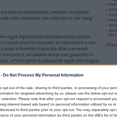
Mezt
A fo
 európai kezdeményezés, melynek társadalmi
A leg
mák ellen elkövetett náci népirtást a mai napig
Mezt
Kész
Nézd
készü
lem egyik legsötétebb epizódjával kapcsolatos
i a romák elleni kirekesztést és üldöztetést a mai
Hírle
 kíván a Romédia Alapítvány által szervezett
ösztönözni, társadalmi diskurzust generálni. A
uszt, a Pharrajimos kutatásának egyik első magyar
on, hogy a mélyen gyökerező, romákkal szembeni
egkérdőjelezze és megváltoztassa. Az Auschwitz-
 -
Do Not Process My Personal Information
eretén belül egy koncertet, egy dokumentumfilm
közönség.
to opt-out of the sale, sharing to third parties, or processing of your per
formation for targeted advertising by us, please use the below opt-out s
A koncert
: A Frankfurt am Main-i Roma és Szintó
r selection. Please note that after your opt-out request is processed y
Filharmonikus Zenekar hat európai nagyvárosban
eing interest-based ads based on personal information utilized by us or
(Amszterdamban, Frankfurtban, Bukarestben,
disclosed to third parties prior to your opt-out. You may separately opt-
Varsóban, Prágában és Budapesten) adja elő a
losure of your personal information by third parties on the IAB’s list of