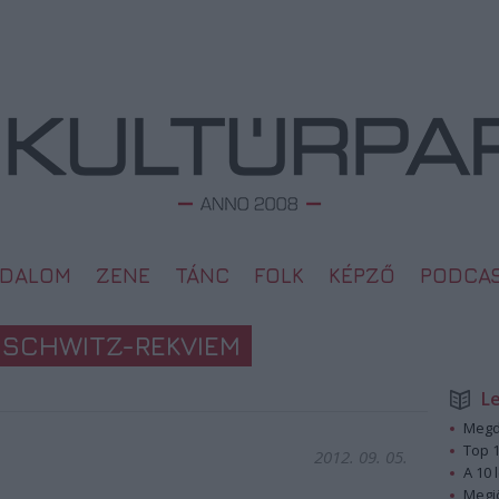
ODALOM
ZENE
TÁNC
FOLK
KÉPZŐ
PODCA
USCHWITZ-REKVIEM
L
Megd
Top 1
2012. 09. 05.
A 10 
Megj