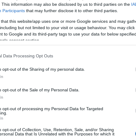
holland szintó zeneszerző, Roger Moreno
. This information may also be disclosed by us to third parties on the
IA
Rahtgeb által komponált Rekviemet. A koncertet
Participants
that may further disclose it to other third parties.
Budapesten 2012. november 6-án, 19.30 órakor a
 that this website/app uses one or more Google services and may gath
Művészetek Palotájában (MÜPA) láthatja a
including but not limited to your visit or usage behaviour. You may click 
közönség.
 to Google and its third-party tags to use your data for below specifi
Közreműködik a Szent Efrém Kórus Bubnó Tamás
ogle consent section.
vezetésével, valamint négy szólista: Polyák Valéria
szoprán, Rajk Judit alt, Megyesi Zoltán tenor és
l Data Processing Opt Outs
Rácz István basszus.
o opt-out of the Sharing of my personal data.
A dokumentumfilm fesztivál
: A koncertet
In
megelőző héten dokumentumfilm fesztivált
rendez az Alapítvány az Uránia Nemzeti
o opt-out of the Sale of my Personal Data.
Filmszínházban. A bemutatásra kerülő
In
dokumentumfilmek szembesíteni kívánják a
a történelmi emlékezet és a megbékélés bonyolult
to opt-out of processing my Personal Data for Targeted
ing.
alógust kívánunk elindítani ezekről a nehéz és
In
 alkotók munkáit mutatjuk be, akik a legnehezebb és
zerű filmes nyelven feldolgozni. Bemutatásra
o opt-out of Collection, Use, Retention, Sale, and/or Sharing
ersonal Data that Is Unrelated with the Purposes for which it