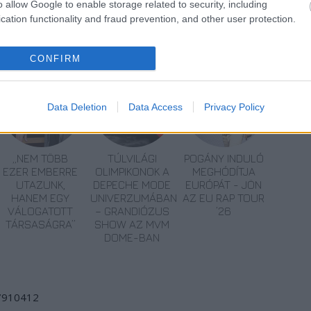
o allow Google to enable storage related to security, including
cation functionality and fraud prevention, and other user protection.
okumentumfilm
Holokauszt
Auschwitz-rekviem
Cigányság
CONFIRM
Data Deletion
Data Access
Privacy Policy
„NEM TÖBB
TÚLVILÁGI
POGÁNY INDULÓ
EZER EMBERRE
OLIMPIKONOK A
MEGHÓDÍTJA
UTAZUNK,
DEPECHE MODE
EURÓPÁT - JÖN
HANEM EGY
UNIVERZUMÁBAN
AZ EU RAP TOUR
VÁLOGATOTT
– GRANDIÓZUS
’26
TÁRSASÁGRA”
SHOW AZ MVM
DOME-BAN
/7910412