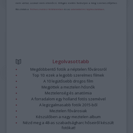
nem vállal, azokat nem ellenőrzi. Kifogás esetén forduljon a blog szerkesztőjéhez.
Részletek a
Felhasználási feltételekben
és az
adatvédelmi tájékoztatóban
.
Legolvasottabb
Megdöbbentő fotók a néptelen fővárosról
Top 10: ezek a legjobb szerelmes filmek
A 10 legütősebb drogos film
Megjöttek a meztelen hősnők
Meztelenség és anatómia
A forradalom egy holland fotós szemével
A legizgalmasabb fotók 2015-ből
Meztelen fővárosiak
Készülőben a nagy meztelen album
Nézd meg a 48-as szabadságharc hőseiről készült
fotókat!