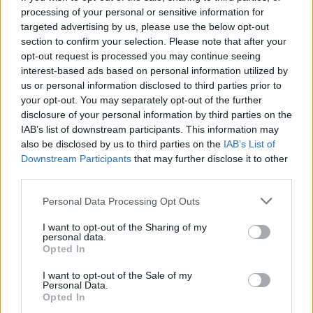
hírek 80 százaléka a főbb nyugati
processing of your personal or sensitive information for
médiavállalatoktól származik, miközben
targeted advertising by us, please use the below opt-out
ázsiai társaiknak nincs komoly platformjuk,
section to confirm your selection. Please note that after your
sem hiteles, elfogadott státusuk. Ezért az
opt-out request is processed you may continue seeing
információt fogyasztók a nyugati médiára
interest-based ads based on personal information utilized by
kénytelenek hagyatkozni - fűzte hozzá.
us or personal information disclosed to third parties prior to
your opt-out. You may separately opt-out of the further
disclosure of your personal information by third parties on the
A tizenhárom ország képessége a széles
IAB’s list of downstream participants. This information may
nyilvánosság elérésére, az ágazati szereplők
also be disclosed by us to third parties on the
IAB’s List of
befolyása rendkívül korlátozott - húzta alá
Downstream Participants
that may further disclose it to other
Cuj. Álláspontja szerint az ázsiai
third parties.
médiacsoportoknak mielőbb egy, a világ
élvonalába tartozó kommunikációs
Please note that this website/app uses one or more Google
Personal Data Processing Opt Outs
services and may gather and store information including but
platformot kell létrehozniuk, elő kell
not limited to your visit or usage behaviour. You may click to
I want to opt-out of the Sharing of my
segíteniük az új média térnyerését.
personal data.
grant or deny consent to Google and its third-party tags to
Opted In
use your data for below specified purposes in below Google
"Miközben tanulunk a fejlett módszerekből
consent section.
I want to opt-out of the Sale of my
és gyakorlatból, ragaszkodnunk kell a
Personal Data.
magunk kultúrájához, hagyományainkhoz és
Opted In
értékeinkhez" - tanácsolta az