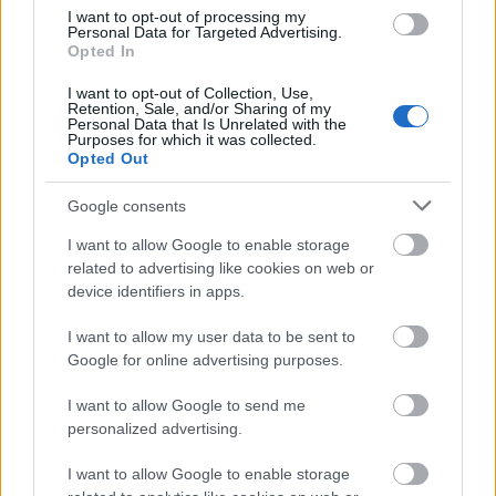
I want to opt-out of processing my
egybegyűlteknek Cuj, hozzátéve.
Personal Data for Targeted Advertising.
Opted In
A fórum házigazdájának képviseletében a
I want to opt-out of Collection, Use,
Zsenmin Zsipao (Renmin Ribao) kínai
Retention, Sale, and/or Sharing of my
központi pártlap főszerkesztője, Vu Heng-
Personal Data that Is Unrelated with the
Purposes for which it was collected.
csüan (Wu Hengquan) arra hívta fel a
Opted Out
figyelmet: a világban fellelhető vélemények
sokszínűbbé tételére kell törekedniük úgy,
Google consents
hogy kifejezik az ázsiai országok nézőpontját
I want to allow Google to enable storage
"nemzetközi módon".
related to advertising like cookies on web or
device identifiers in apps.
A rendezvényen a 13 országból körülbelül
száz médiaszakember, szerkesztő, újságíró
I want to allow my user data to be sent to
vesz részt; helyszíne az északkelet-kínai Csilin
Google for online advertising purposes.
(Jilin) tartomány.
I want to allow Google to send me
Forrás:
MTI
personalized advertising.
I want to allow Google to enable storage