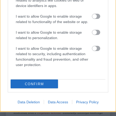
related to analytics like cookies on web or
device identifiers in apps.
Facebook
Kína
Internet
Charles Bukowski
Lavór
I want to allow Google to enable storage
related to functionality of the website or app.
I want to allow Google to enable storage
related to personalization.
I want to allow Google to enable storage
related to security, including authentication
A PEKINGI NAGYSZÍNPADRÓL GYIMESI
functionality and fraud prevention, and other
GYERMEKTÁNCOSOK FORGATAGÁBA - A MÁNE
user protection.
NEMZETKÖZI SIKERE
CONFIRM
A bejegyzés trackback címe:
https://kulturpart.hu/api/trackback/id/7910478
Kommentek:
Data Deletion
Data Access
Privacy Policy
A hozzászólások a
vonatkozó jogszabályok
értelmében felhasználói tartalomnak
minősülnek, értük a
szolgáltatás technikai
üzemeltetője semmilyen felelősséget