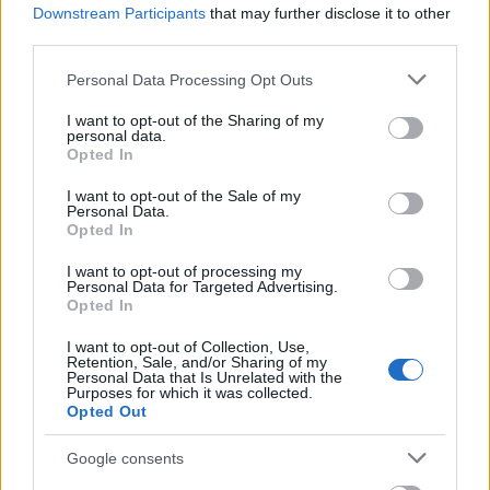
lítiummennyiséget, vagy utánpótlásra tett
Downstream Participants
that may further disclose it to other
szert" - hangsúlyozzák az ESO csillagászai.
third parties.
Please note that this website/app uses one or more Google
Personal Data Processing Opt Outs
Forrás:
MTI
services and may gather and store information including but
not limited to your visit or usage behaviour. You may click to
I want to opt-out of the Sharing of my
personal data.
grant or deny consent to Google and its third-party tags to
Opted In
use your data for below specified purposes in below Google
consent section.
I want to opt-out of the Sale of my
Csillagászat
Űrkutatás
Lavór
Felfedezés
Personal Data.
Opted In
I want to opt-out of processing my
Personal Data for Targeted Advertising.
Opted In
I want to opt-out of Collection, Use,
Retention, Sale, and/or Sharing of my
Personal Data that Is Unrelated with the
Purposes for which it was collected.
SZAVAKKAL FESTENI
Opted Out
Google consents