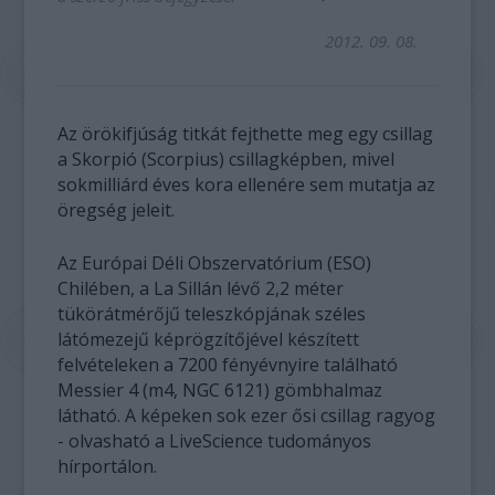
2012. 09. 08.
Az örökifjúság titkát fejthette meg egy csillag
a Skorpió (Scorpius) csillagképben, mivel
sokmilliárd éves kora ellenére sem mutatja az
öregség jeleit.
Az Európai Déli Obszervatórium (ESO)
Chilében, a La Sillán lévő 2,2 méter
tükörátmérőjű teleszkópjának széles
látómezejű képrögzítőjével készített
felvételeken a 7200 fényévnyire található
Messier 4 (m4, NGC 6121) gömbhalmaz
látható. A képeken sok ezer ősi csillag ragyog
- olvasható a LiveScience tudományos
hírportálon.