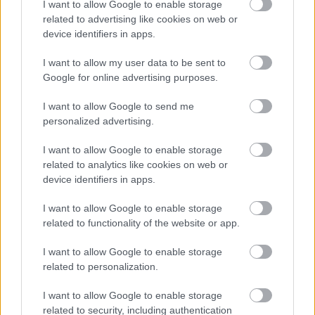
I want to allow Google to enable storage
related to advertising like cookies on web or
device identifiers in apps.
I want to allow my user data to be sent to
NÉPMŰVÉSZET EGÉSZ ÉVBEN!
Google for online advertising purposes.
I want to allow Google to send me
personalized advertising.
I want to allow Google to enable storage
related to analytics like cookies on web or
device identifiers in apps.
DUPLA JUBILEUMI KONCERT: SONORO 20 & FAB
10
I want to allow Google to enable storage
related to functionality of the website or app.
I want to allow Google to enable storage
A bejegyzés trackback címe:
related to personalization.
https://kulturpart.hu/api/trackback/id/7910568
Kommentek:
I want to allow Google to enable storage
A hozzászólások a
vonatkozó jogszabályok
értelmében felhasználói tartalomnak
related to security, including authentication