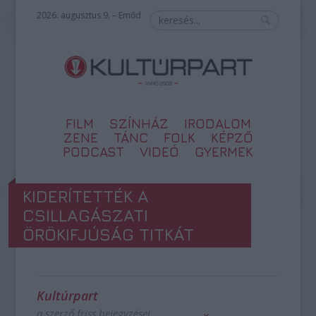
2026. augusztus 9. – Emőd
FILM
SZÍNHÁZ
IRODALOM
ZENE
TÁNC
FOLK
KÉPZŐ
PODCAST
VIDEÓ
GYERMEK
KIDERÍTETTÉK A
CSILLAGÁSZATI
ÖRÖKIFJÚSÁG TITKÁT
Kultúrpart
a szerző friss bejegyzései