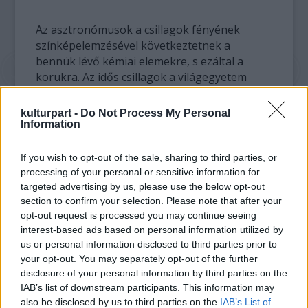
Az asztronómusok a csillagok fényének
színképelemzésével következtetnek a
bennük lévő kémiai elemekre, s ezáltal a
korukra. Az idős csillagok a világegyetem
hajnalán születtek, amikor még
"hiánycikknek" számítottak a nehéz elemek. A
kulturpart -
Do Not Process My Personal
könnyű elemeket pedig, amelyek
Information
rendelkezésre álltak a csillagok
képződésekor, a távoli napok felélték az idők
If you wish to opt-out of the sale, sharing to third parties, or
folyamán.
processing of your personal or sensitive information for
targeted advertising by us, please use the below opt-out
section to confirm your selection. Please note that after your
A legújabb megfigyelések szerint egészen
opt-out request is processed you may continue seeing
más stratégiát követett a gömbhalmaz egyik
interest-based ads based on personal information utilized by
csillaga, amely takarékosan bánt a lítiummal.
us or personal information disclosed to third parties prior to
"Rejtélyes a lítium forrása. Általában a lítium
your opt-out. You may separately opt-out of the further
az évmilliárdok során elfogy, ez a csillag
disclosure of your personal information by third parties on the
azonban az örök élet elixírjével rendelkezik:
IAB’s list of downstream participants. This information may
vagy megtartotta valamiképp az eredeti
also be disclosed by us to third parties on the
IAB’s List of