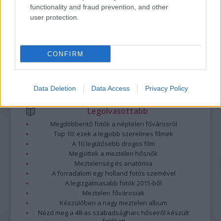
minősülnek, értük a
szolgáltatás technikai
üzemeltetője semmilyen felelősséget
functionality and fraud prevention, and other
nem vállal, azokat nem ellenőrzi. Kifogás esetén forduljon a blog szerkesztőjéhez.
user protection.
Részletek a
Felhasználási feltételekben
és az
adatvédelmi tájékoztatóban
.
CONFIRM
Data Deletion
Data Access
Privacy Policy
Legolvasottabb
Megdöbbentő fotók a néptelen fővárosról
Top 10: ezek a legjobb szerelmes filmek
A 10 legütősebb drogos film
Megjöttek a meztelen hősnők
Meztelenség és anatómia
A forradalom egy holland fotós szemével
A legizgalmasabb fotók 2015-ből
Meztelen fővárosiak
Készülőben a nagy meztelen album
Nézd meg a 48-as szabadságharc hőseiről készült