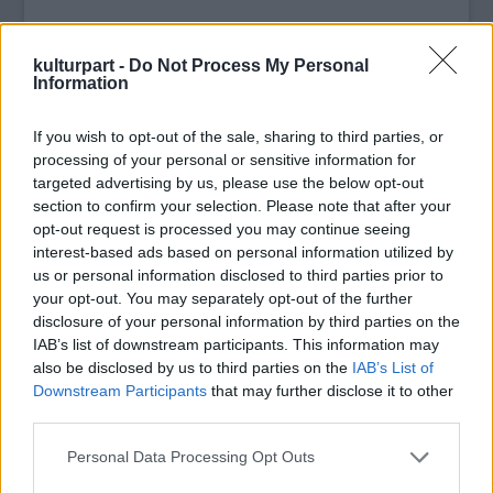
A sztélé előzetes vizsgálata alapján a
kulturpart -
Do Not Process My Personal
Information
szakemberek arra a következtetésre
jutottak, hogy a XVIII. dinasztia
uralkodásának végén, a XIX. dinasztia elején
If you wish to opt-out of the sale, sharing to third parties, or
processing of your personal or sensitive information for
készülhetett.
targeted advertising by us, please use the below opt-out
section to confirm your selection. Please note that after your
Mohamed El-Bejali, az antikvitásokat
opt-out request is processed you may continue seeing
felügyelő minisztérium óegyiptomi
interest-based ads based on personal information utilized by
osztályának vezetője arra mutatott rá, hogy
us or personal information disclosed to third parties prior to
milyen fontos régészeti helyszín a Mataríja-
your opt-out. You may separately opt-out of the further
negyed. Itt volt a napisten, Aton kultuszának
disclosure of your personal information by third parties on the
központja, a helyszínen számos ókori sírt
IAB’s list of downstream participants. This information may
tártak fel, II. Ramszesz uralkodásának
also be disclosed by us to third parties on the
IAB’s List of
idejéből származó oszlopok kerültek elő,
Downstream Participants
that may further disclose it to other
valamint itt találták meg a XII. dinasztia
third parties.
második uralkodójának, I. Szenuszert
Please note that this website/app uses one or more Google
Personal Data Processing Opt Outs
(Szeszósztrisz) fáraónak az obeliszkjét is.
services and may gather and store information including but