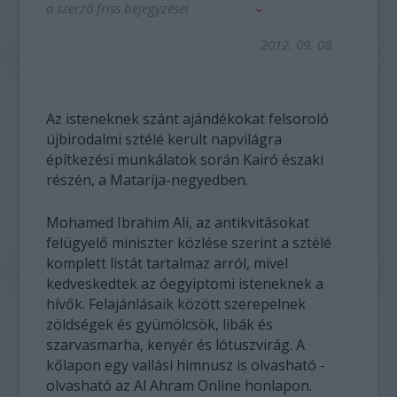
a szerző friss bejegyzései
2012. 09. 08.
Az isteneknek szánt ajándékokat felsoroló
újbirodalmi sztélé került napvilágra
építkezési munkálatok során Kairó északi
részén, a Mataríja-negyedben.
Mohamed Ibrahim Ali, az antikvitásokat
felügyelő miniszter közlése szerint a sztélé
komplett listát tartalmaz arról, mivel
kedveskedtek az óegyiptomi isteneknek a
hívők. Felajánlásaik között szerepelnek
zöldségek és gyümölcsök, libák és
szarvasmarha, kenyér és lótuszvirág. A
kőlapon egy vallási himnusz is olvasható -
olvasható az Al Ahram Online honlapon.