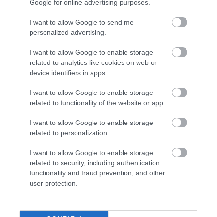
Google for online advertising purposes.
I want to allow Google to send me
VILÁGVISZONYLATBAN IS JELENTŐS RÉGÉSZETI
personalized advertising.
FELTÁRÁS ZAJLIK MAGYARORSZÁGON
I want to allow Google to enable storage
related to analytics like cookies on web or
device identifiers in apps.
A bejegyzés trackback címe:
https://kulturpart.hu/api/trackback/id/7910570
I want to allow Google to enable storage
Kommentek:
related to functionality of the website or app.
A hozzászólások a
vonatkozó jogszabályok
értelmében felhasználói tartalomnak
minősülnek, értük a
szolgáltatás technikai
üzemeltetője semmilyen felelősséget
I want to allow Google to enable storage
nem vállal, azokat nem ellenőrzi. Kifogás esetén forduljon a blog szerkesztőjéhez.
related to personalization.
Részletek a
Felhasználási feltételekben
és az
adatvédelmi tájékoztatóban
.
I want to allow Google to enable storage
related to security, including authentication
functionality and fraud prevention, and other
user protection.