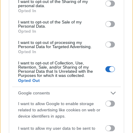
not limited to your visit or usage behaviour. You may click to
I want to opt-out of the Sharing of my
personal data.
Forrás:
MTI
grant or deny consent to Google and its third-party tags to
Opted In
use your data for below specified purposes in below Google
consent section.
I want to opt-out of the Sale of my
Personal Data.
Opted In
Vallás
Egyiptom
Régészet
Lavór
I want to opt-out of processing my
Personal Data for Targeted Advertising.
Opted In
I want to opt-out of Collection, Use,
Retention, Sale, and/or Sharing of my
Personal Data that Is Unrelated with the
Purposes for which it was collected.
Opted Out
MAGYAR KUTATÓ FEDEZTE FEL AZ ÚSZÓK
Google consents
BARLANGJÁT
I want to allow Google to enable storage
related to advertising like cookies on web or
device identifiers in apps.
I want to allow my user data to be sent to