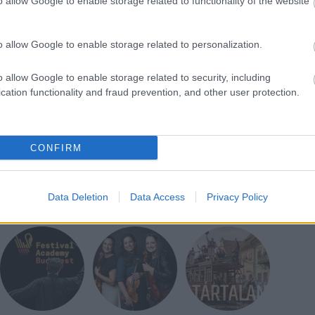
o allow Google to enable storage related to functionality of the website
 jelenti, hogy nem lett volna szabad félmeztelenül
abban az országban, amely a világ
ól hírhedt - írta a
Majesty
magazin főszerkesztője.
o allow Google to enable storage related to personalization.
Vilmos édesanyját, az 1997-ben Párizsban
hercegnőt a szó szoros értelmében élete utolsó
o allow Google to enable storage related to security, including
a bulvárfotósok.
cation functionality and fraud prevention, and other user protection.
CONFIRM
Data Deletion
Data Access
Privacy Policy