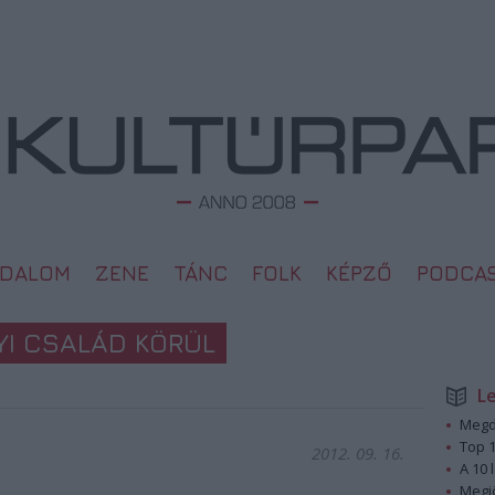
ODALOM
ZENE
TÁNC
FOLK
KÉPZŐ
PODCA
YI CSALÁD KÖRÜL
L
Megd
Top 1
2012. 09. 16.
A 10 
Megj