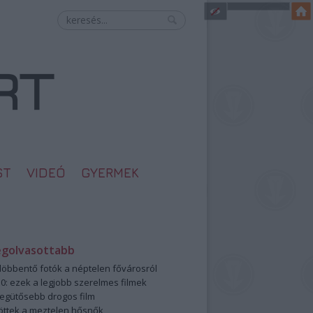
ST
VIDEÓ
GYERMEK
egolvasottabb
öbbentő fotók a néptelen fővárosról
0: ezek a legjobb szerelmes filmek
legütősebb drogos film
öttek a meztelen hősnők