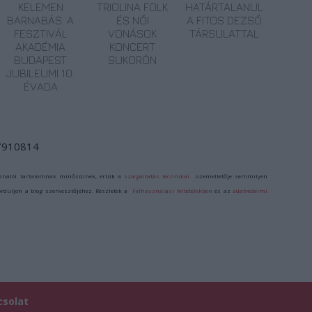
KELEMEN
TRIOLINA FOLK
HATÁRTALANUL
BARNABÁS: A
ÉS NŐI
A FITOS DEZSŐ
FESZTIVÁL
VONÁSOK
TÁRSULATTAL
AKADÉMIA
KONCERT
BUDAPEST
SUKORÓN
JUBILEUMI 10.
ÉVADA
/7910814
ználói tartalomnak minősülnek, értük a
szolgáltatás technikai
üzemeltetője semmilyen
forduljon a blog szerkesztőjéhez. Részletek a
Felhasználási feltételekben
és az
adatvédelmi
csolat