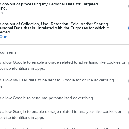
ly Star lenne egy éven belül a második brit
to opt-out of processing my Personal Data for Targeted
etikai botrány miatt szűnik meg. Tavaly az
ing.
In
pert Murdoch nagy-britanniai cége egyik napról a
egnagyobb vasárnapi bulvárlapja, a 168 évvel
o opt-out of Collection, Use, Retention, Sale, and/or Sharing
ld
megjelentetését, miután kiderült, hogy a lap pár
ersonal Data that Is Unrelated with the Purposes for which it
lected.
eltörte és lehallgatta egy elrabolt és brutális
Out
s angol kislány mobiltelefonjának
or már halott gyermeket a rendőrség még nagy
consents
itvese jelenleg éppen kilencnapos hivatalos
, de az utazást teljesen beárnyékolja a hercegnőről
o allow Google to enable storage related to advertising like cookies on
evice identifiers in apps.
cegi párral, egyetlen brit újság sem közölte a
o allow my user data to be sent to Google for online advertising
rlapnak is felajánlották a képeket -, ugyanakkor
s.
k bírálják Katalin hercegnőt elővigyázatlanságáért.
to allow Google to send me personalized advertising.
t tekintélyes
Majesty
magazin főszerkesztője, Ingrid
 napilapban írt hétvégi publicisztikájában például
o allow Google to enable storage related to analytics like cookies on
n "miképp lehetett ennyire bolond". Steward szerint
evice identifiers in apps.
odójának feleségétől "elvárható lett volna egy
rcegnő státusa azzal jár, hogy "abszolút nincs helye