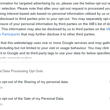
kalap ellen.
formation for targeted advertising by us, please use the below opt-out s
r selection. Please note that after your opt-out request is processed y
eing interest-based ads based on personal information utilized by us or
vasárnapi brit konzervatív lap értesülése szerint
disclosed to third parties prior to your opt-out. You may separately opt-
készült a félmeztelen Katalin hercegnőről, és ezek
losure of your personal information by third parties on the IAB’s list of
őn ötvenet közölni akar. A brit lap úgy tudja, hogy
. This information may also be disclosed by us to third parties on the
IA
iadást állít össze a hercegnőről készült fotók
Participants
that may further disclose it to other third parties.
 szerint a
Closer
és a
Chi
egyaránt Silvio Berlusconi
odalmához tartozik. A botrány időközben átterjedt
 that this website/app uses one or more Google services and may gath
including but not limited to your visit or usage behaviour. You may click 
című bulvárnapilap hozott le néhányat a képekből
 to Google and its third-party tags to use your data for below specifi
port, a Northern & Shell többségi résztulajdonában
ogle consent section.
 Desmond azonnal elítélte a szerkesztőség döntését
ek cége a brit
Daily Star
és
Daily Express
lapoknak,
elevíziós csatornának is a tulajdonosa -
l Data Processing Opt Outs
udott a képek közléséről, és vállalata azonnali
o opt-out of the Sharing of my personal data.
 kiadó közös brit-ír vállalkozásból.
In
 az
Independent News & Media
közölte, hogy a maga
o opt-out of the Sale of my Personal Data.
rish Daily Star megjelenését, ám vasárnapi londoni
In
lajdonos távozásával legalábbis bizonytalanná vált