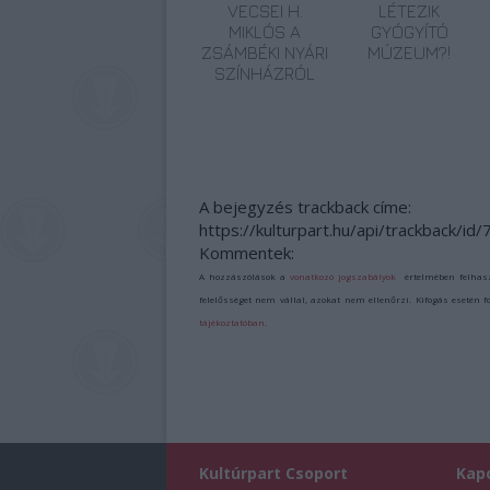
VECSEI H.
LÉTEZIK
MIKLÓS A
GYÓGYÍTÓ
ZSÁMBÉKI NYÁRI
MÚZEUM?!
SZÍNHÁZRÓL
A bejegyzés trackback címe:
https://kulturpart.hu/api/trackback/id
Kommentek:
A hozzászólások a
vonatkozó jogszabályok
értelmében felhas
felelősséget nem vállal, azokat nem ellenőrzi. Kifogás esetén 
tájékoztatóban
.
Kultúrpart Csoport
Kap