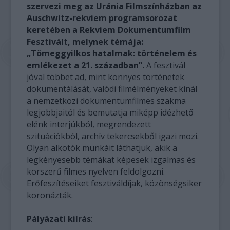
szervezi meg az Uránia Filmszínházban az
Auschwitz-rekviem programsorozat
keretében a Rekviem Dokumentumfilm
Fesztivált, melynek témája:
„Tömeggyilkos hatalmak: történelem és
emlékezet a 21. században”.
A fesztivál
jóval többet ad, mint könnyes történetek
dokumentálását, valódi filmélményeket kínál
a nemzetközi dokumentumfilmes szakma
legjobbjaitól és bemutatja miképp idézhető
elénk interjúkból, megrendezett
szituációkból, archív tekercsekből igazi mozi.
Olyan alkotók munkáit láthatjuk, akik a
legkényesebb témákat képesek izgalmas és
korszerű filmes nyelven feldolgozni.
Erőfeszítéseiket fesztiváldíjak, közönségsiker
koronázták.
Pályázati kiírás
: