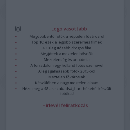
Legolvasottabb
Megdöbbentő fotók a néptelen fővárosról
Top 10: ezek a legjobb szerelmes filmek
A 10 legütősebb drogos film
Megjöttek a meztelen hősnők
Meztelenség és anatómia
A forradalom egy holland fotós szemével
A legizgalmasabb fotók 2015-ből
Meztelen fővárosiak
Készülőben a nagy meztelen album
Nézd meg a 48-as szabadságharc hőseiről készült
fotókat!
Hírlevél feliratkozás