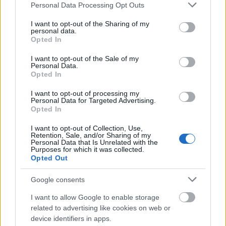
Please note that this website/app uses one or more Google
Personal Data Processing Opt Outs
A kritikákat háromtagú zsűri bírálja el:
services and may gather and store information including but
Gelencsér Gábor
egyetemi tanár, ELTE
not limited to your visit or usage behaviour. You may click to
I want to opt-out of the Sharing of my
Média és Művészetelméleti Intézet
personal data.
grant or deny consent to Google and its third-party tags to
Opted In
Kőszeg Áron
programszervező, Romédia
use your data for below specified purposes in below Google
Alapítvány
consent section.
I want to opt-out of the Sale of my
Pócsik Andrea
egyetemi tanár, PPKE
Personal Data.
Opted In
Kommunikáció- és Médiatudományi Intézet
I want to opt-out of processing my
Az első öt helyezett
ajándék dvd és
Personal Data for Targeted Advertising.
Opted In
könyvcsomag
ban részesül (a Kugler Art
Galéria és a Magvető Könyvkiadó felajánlása),
I want to opt-out of Collection, Use,
valamint publikálási lehetőséget kap a
Retention, Sale, and/or Sharing of my
Personal Data that Is Unrelated with the
filmtett.hu Erdélyi Filmes Portálon.
Purposes for which it was collected.
Opted Out
A díjak átadására október 26-án, a
dokumentumfilm fesztiválnyitó
Google consents
ünnepségén kerül sor.
I want to allow Google to enable storage
related to advertising like cookies on web or
device identifiers in apps.