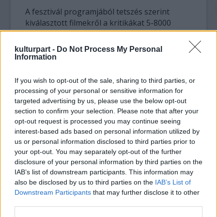
A fesztivál programjából tetszés szerint
kiválasztott filmekről a kritikákat 5-8000
karakter terjedelemben, a kitöltött pályázati
adatlappal a következő e-mail címre várják a
kulturpart -
Do Not Process My Personal
szervezők:
requieminhungary@gmail.com
Information
A pályázatok beérkezésének határideje:
2012. október 18.
If you wish to opt-out of the sale, sharing to third parties, or
processing of your personal or sensitive information for
A pályázat célja nemcsak a fesztivál filmjeinek
targeted advertising by us, please use the below opt-out
szélesebb körben való megismertetése,
section to confirm your selection. Please note that after your
opt-out request is processed you may continue seeing
hanem az írások segítségével felhívni a
interest-based ads based on personal information utilized by
figyelmet a dokumentumfilmekben rejlő
us or personal information disclosed to third parties prior to
értékekre. A pályaművek elkészítésével a
your opt-out. You may separately opt-out of the further
szervezők arra szeretnék ösztönözni a
disclosure of your personal information by third parties on the
szerzőket és az olvasókat, hogy a bemutatott
IAB’s list of downstream participants. This information may
filmeken keresztül tanuljanak értelmezni
also be disclosed by us to third parties on the
IAB’s List of
történelmi traumákat, társadalmi
Downstream Participants
that may further disclose it to other
problémákat.
third parties.