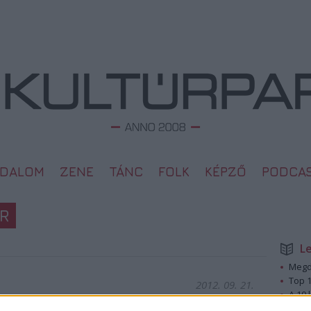
ODALOM
ZENE
TÁNC
FOLK
KÉPZŐ
PODCA
R
L
Megd
Top 1
2012. 09. 21.
A 10 
Megj