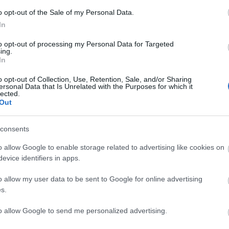
a a szóvivő. - Ilyen körülmények között
o opt-out of the Sale of my Personal Data.
ak ezt a lépést."
In
to opt-out of processing my Personal Data for Targeted
ing.
In
o opt-out of Collection, Use, Retention, Sale, and/or Sharing
ersonal Data that Is Unrelated with the Purposes for which it
lected.
Out
consents
o allow Google to enable storage related to advertising like cookies on
evice identifiers in apps.
o allow my user data to be sent to Google for online advertising
s.
to allow Google to send me personalized advertising.