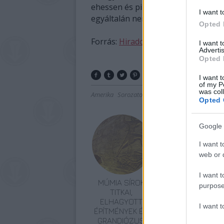
ehessen és pihenhessen - magyarázt
I want t
egyáltalán nem találom udvariatlann
Opted 
Forrás:
Hirado.hu
I want 
Advertis
Opted 
I want t
of my P
was col
Amerika
Sorozatok
Botrány
Lavór
Opted 
Google 
I want t
web or d
I want t
MÚMIA SÍROK
purpose
TITKAI,
ELHAGYOTT
I want 
ÉPÍTMÉNYEK ÉS
GRANDIÓZUS