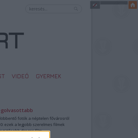
ST
VIDEÓ
GYERMEK
egolvasottabb
öbbentő fotók a néptelen fővárosról
0: ezek a legjobb szerelmes filmek
legütősebb drogos film
öttek a meztelen hősnők