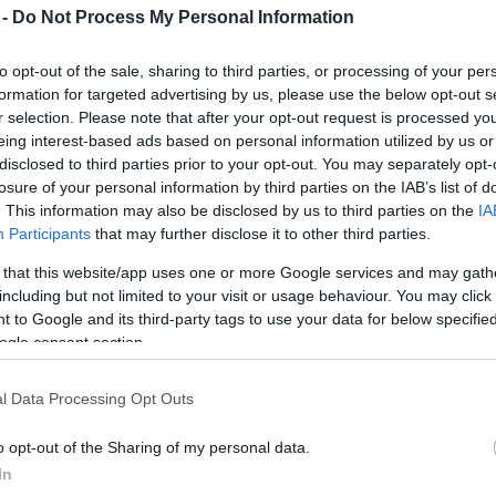
 -
Do Not Process My Personal Information
Mezt
A fo
 filmje bemutatója túl sok kötelezettséget ró rá.
A leg
to opt-out of the sale, sharing to third parties, or processing of your per
Mezt
formation for targeted advertising by us, please use the below opt-out s
Hugh Laurie, azaz Dr. House nem kifejezetten a
Kész
r selection. Please note that after your opt-out request is processed y
világ legnyugodtabb embere. Most például úgy
Nézd
eing interest-based ads based on personal information utilized by us or
készü
söpört ki saját filmje, a
The oranges
bemutatójáról,
disclosed to third parties prior to your opt-out. You may separately opt-
mint egy tornádó. "Már a bemutató előtt látszott
Hírle
losure of your personal information by third parties on the IAB’s list of
rajta, hogy iszonyúan türelmetlen és csak feszeng
. This information may also be disclosed by us to third parties on the
IA
- mesélte egy szemtanú a
The New York Post
nak.
Participants
that may further disclose it to other third parties.
 that this website/app uses one or more Google services and may gath
Laurie szóvivője azzal magyarázta a sztár
including but not limited to your visit or usage behaviour. You may click 
viselkedését, hogy a színész napok óta óriási
 to Google and its third-party tags to use your data for below specifi
nyomás alatt van, pénteken egész álló nap
ogle consent section.
interjúkat adott különféle lapoknak, aztán az
Andersen-show-ba, majd a Jimmy Fallon-show-ba
l Data Processing Opt Outs
ment felvételre, érthető, hogy kimerült.
o opt-out of the Sharing of my personal data.
"Miután eleget tett a sajtó kérésének, és a film
In
ött, hogy elhagyja a vetítés helyszínét, hogy végre