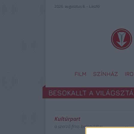
2026. augusztus 8. – László
FILM
SZÍNHÁZ
IR
BESOKALLT A VILÁGSZTÁ
Kultúrpart
a szerző friss bejegyzései