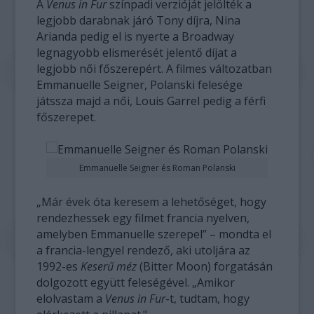
A
Venus in Fur
színpadi verzióját jelölték a
legjobb darabnak járó Tony díjra, Nina
Arianda pedig el is nyerte a Broadway
legnagyobb elismerését jelentő díjat a
legjobb női főszerepért. A filmes változatban
Emmanuelle Seigner, Polanski felesége
játssza majd a női, Louis Garrel pedig a férfi
főszerepet.
Emmanuelle Seigner és Roman Polanski
„Már évek óta keresem a lehetőséget, hogy
rendezhessek egy filmet francia nyelven,
amelyben Emmanuelle szerepel” – mondta el
a francia-lengyel rendező, aki utoljára az
1992-es
Keserű méz
(Bitter Moon) forgatásán
dolgozott együtt feleségével. „Amikor
elolvastam a
Venus in Fur
-t, tudtam, hogy