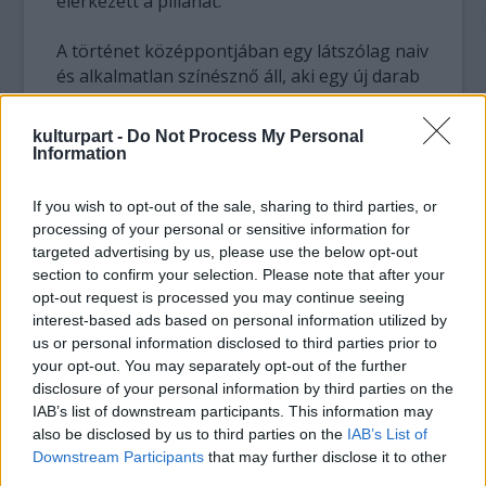
elérkezett a pillanat."
A történet középpontjában egy látszólag naiv
és alkalmatlan színésznő áll, aki egy új darab
meghallgatásán vesz részt. A nő beveti
minden vonzerejét, hogy megfordítsa a
kulturpart -
Do Not Process My Personal
szerepeket, és átvegye a dominanciát a
Information
rendező felett.
If you wish to opt-out of the sale, sharing to third parties, or
Most a filmadaptáció alapjául szolgáló
processing of your personal or sensitive information for
Broadway előadásból láthatjuk a jelenetet,
targeted advertising by us, please use the below opt-out
amikor a színésznő megérkezik a
section to confirm your selection. Please note that after your
opt-out request is processed you may continue seeing
meghallgatásra. A részletből kiderül, hogy a
interest-based ads based on personal information utilized by
rendező és a nő színdarabról alkotott
us or personal information disclosed to third parties prior to
véleménye nem teljesen egyezik: előbbi egy
your opt-out. You may separately opt-out of the further
nagyszabású szerelmi történetnek tartja,
disclosure of your personal information by third parties on the
utóbbi viszont egyszerűen pornónak titulálja
IAB’s list of downstream participants. This information may
a
Venus in Fur
-t.
also be disclosed by us to third parties on the
IAB’s List of
Downstream Participants
that may further disclose it to other
third parties.