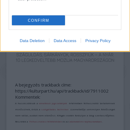
NYOMÁBAN MAGYAR ELŐZETESE
CONFIRM
Data Deletion
Data Access
Privacy Policy
SZÁGULDÁS, SÁRKÁNYOK, ROSSZFIÚK – A NYÁR
10 LEGKEDVELTEBB MOZIJA MAGYARORSZÁGON
A bejegyzés trackback címe:
https://kulturpart.hu/api/trackback/id/7911002
Kommentek:
A hozzászólások a
vonatkozó jogszabályok
értelmében felhasználói tartalomnak
minősülnek, értük a
szolgáltatás technikai
üzemeltetője semmilyen felelősséget
nem vállal, azokat nem ellenőrzi. Kifogás esetén forduljon a blog szerkesztőjéhez.
Részletek a
Felhasználási feltételekben
és az
adatvédelmi tájékoztatóban
.