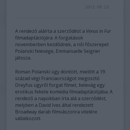
2012. 09. 23.
A rendező aláírta a szerződést a
Venus in Fur
filmadaptációjára. A forgatások
novemberben kezdődnek, a női főszerepet
Polanski felesége, Emmanuelle Seigner
játssza.
Roman Polanski úgy döntött, mielőtt a 19.
század végi Franciaországot megosztó
Dreyfus ügyről forgat filmet, belevág egy
erotikus fekete komédia filmadaptációjába. A
rendező a napokban írta alá a szerződést,
melyben a David Ives által rendezett
Broadway darab filmvászonra vitelére
vállalkozott.