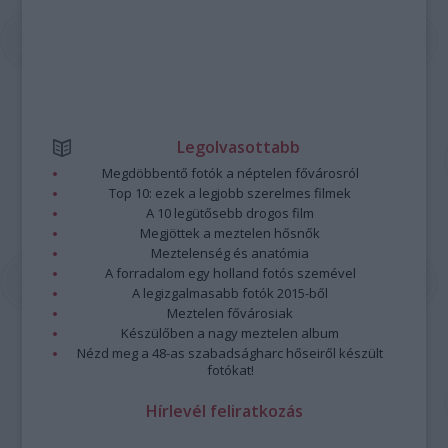
Legolvasottabb
Megdöbbentő fotók a néptelen fővárosról
Top 10: ezek a legjobb szerelmes filmek
A 10 legütősebb drogos film
Megjöttek a meztelen hősnők
Meztelenség és anatómia
A forradalom egy holland fotós szemével
A legizgalmasabb fotók 2015-ből
Meztelen fővárosiak
Készülőben a nagy meztelen album
Nézd meg a 48-as szabadságharc hőseiről készült
fotókat!
Hírlevél feliratkozás