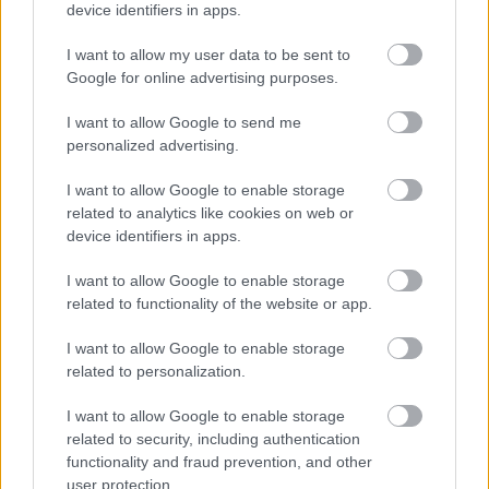
device identifiers in apps.
Film
Filmek
Roman Polanski
Rendező
Broadway
I want to allow my user data to be sent to
Google for online advertising purposes.
I want to allow Google to send me
personalized advertising.
I want to allow Google to enable storage
related to analytics like cookies on web or
device identifiers in apps.
SZEMBE MERSZ NÉZNI AZZAL, AKIVÉ
VÁLHATTÁL VOLNA?
I want to allow Google to enable storage
related to functionality of the website or app.
I want to allow Google to enable storage
related to personalization.
I want to allow Google to enable storage
related to security, including authentication
functionality and fraud prevention, and other
TERMÉSZETFELETTI ERŐK ÉS ELFELEDETT
TITKOK: ITT A SHELBY OAKS – A GONOSZ
user protection.