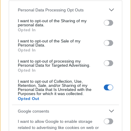
Please note that this website/app uses one or more Google
Personal Data Processing Opt Outs
services and may gather and store information including but
not limited to your visit or usage behaviour. You may click to
I want to opt-out of the Sharing of my
personal data.
grant or deny consent to Google and its third-party tags to
Opted In
use your data for below specified purposes in below Google
consent section.
I want to opt-out of the Sale of my
Personal Data.
Opted In
I want to opt-out of processing my
Personal Data for Targeted Advertising.
Opted In
I want to opt-out of Collection, Use,
Retention, Sale, and/or Sharing of my
Personal Data that Is Unrelated with the
Purposes for which it was collected.
Opted Out
Google consents
Forrás:
Huffington Post
I want to allow Google to enable storage
related to advertising like cookies on web or