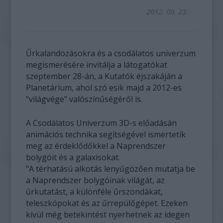
2012. 09. 23.
Űrkalandozásokra és a csodálatos univerzum
megismerésére invitálja a látogatókat
szeptember 28-án, a Kutatók éjszakáján a
Planetárium, ahol szó esik majd a 2012-es
"világvége" valószínűségéről is.
A Csodálatos Univerzum 3D-s előadásán
animációs technika segítségével ismertetik
meg az érdeklődőkkel a Naprendszer
bolygóit és a galaxisokat.
"A térhatású alkotás lenyűgözően mutatja be
a Naprendszer bolygóinak világát, az
űrkutatást, a különféle űrszondákat,
teleszkópokat és az űrrepülőgépet. Ezeken
kívül még betekintést nyerhetnek az idegen