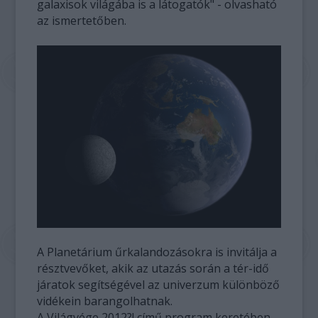
galaxisok világába is a látogatók" - olvasható
az ismertetőben.
A Planetárium űrkalandozásokra is invitálja a
résztvevőket, akik az utazás során a tér-idő
járatok segítségével az univerzum különböző
vidékein barangolhatnak.
A Világvége 2012?! című program keretében