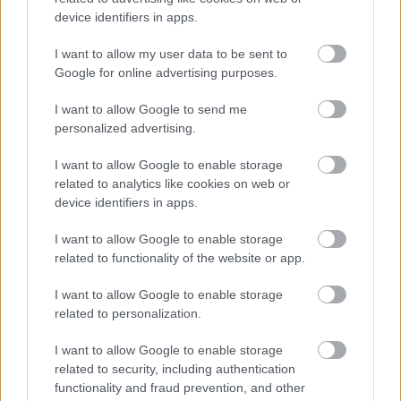
device identifiers in apps.
Forrás:
MTI
I want to allow my user data to be sent to
Google for online advertising purposes.
I want to allow Google to send me
2012
Csillagászat
Űrkutatás
Világvége
Maja naptár
personalized advertising.
Lavór
I want to allow Google to enable storage
related to analytics like cookies on web or
device identifiers in apps.
I want to allow Google to enable storage
related to functionality of the website or app.
ELSTARTOLT A MŰVÉSZETEK VÖLGYE
I want to allow Google to enable storage
related to personalization.
I want to allow Google to enable storage
related to security, including authentication
functionality and fraud prevention, and other