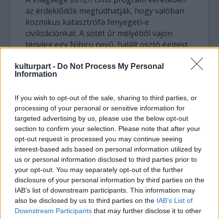
az érdeklődők megtudhatják, hogy valóban
kozmikus katasztrófa fenyegeti-e
civilizációnkat. A sötét űr mélyéből vajon
tényleg egy Nibiru nevű, halált osztó égitest
tart bolygónk felé, amely 2012-ben ér el
bennünket, épp amikor a maja naptár lejár?
kulturpart -
Do Not Process My Personal
Information
Mire számíthatunk, ha mindez bekövetkezik?
Ezekkel a kérdésekkel is foglalkozik a
If you wish to opt-out of the sale, sharing to third parties, or
Planetárium programja.
processing of your personal or sensitive information for
targeted advertising by us, please use the below opt-out
A Kutatók éjszakáján az érdeklődők
section to confirm your selection. Please note that after your
megismerkedhetnek az űrkutatás
opt-out request is processed you may continue seeing
történetével: korabeli felvételek elevenítik fel
interest-based ads based on personal information utilized by
az űrkutatás hajnalát, a rakétatechnika
us or personal information disclosed to third parties prior to
fejlődését és a Naprendszer meghódítását.
your opt-out. You may separately opt-out of the further
Újraélhetik a látogatók az űrkutatás
disclosure of your personal information by third parties on the
legnagyszerűbb pillanatait: az első műhold
IAB’s list of downstream participants. This information may
also be disclosed by us to third parties on the
IAB’s List of
fellövését, Gagarin utazását, az első Holdra-
Downstream Participants
that may further disclose it to other
lépést, s bepillanthatnak a modern űrhajósok