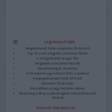
Legolvasottabb
Megdöbbentő fotók a néptelen fővárosról
Top 10: ezek a legjobb szerelmes filmek
A 10 legütősebb drogos film
Megjöttek a meztelen hősnők
Meztelenség és anatómia
A forradalom egy holland fotós szemével
A legizgalmasabb fotók 2015-ből
Meztelen fővárosiak
Készülőben a nagy meztelen album
Nézd meg a 48-as szabadságharc hőseiről készült
fotókat!
Hírlevél feliratkozás