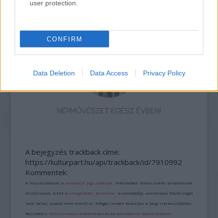
user protection.
SZAVAKKAL FESTENI
CONFIRM
Data Deletion
Data Access
Privacy Policy
NÉPMŰVÉSZET EGÉSZ ÉVBEN!
A bejegyzés trackback címe:
https://kulturpart.hu/api/trackback/id/7910992
Kommentek:
A hozzászólások a
vonatkozó jogszabályok
értelmében felhasználói tartalomnak
minősülnek, értük a
szolgáltatás technikai
üzemeltetője semmilyen felelősséget
nem vállal, azokat nem ellenőrzi. Kifogás esetén forduljon a blog szerkesztőjéhez.
Részletek a
Felhasználási feltételekben
és az
adatvédelmi tájékoztatóban
.