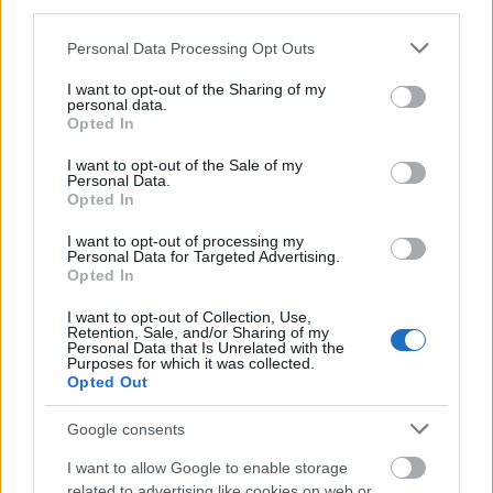
third parties.
mindennapjaiba, a Nemzetközi Űrállomás
életébe is. Látványos animációkkal "villantják
Please note that this website/app uses one or more Google
Personal Data Processing Opt Outs
fel" az űrkutatás jövőjét, elemzik a Mars
services and may gather and store information including but
meghódításának lehetőségét, és az
not limited to your visit or usage behaviour. You may click to
I want to opt-out of the Sharing of my
personal data.
érdeklődők megízlelhetik az asztronauták
grant or deny consent to Google and its third-party tags to
Opted In
use your data for below specified purposes in below Google
étkeit is.
consent section.
I want to opt-out of the Sale of my
Personal Data.
Hetedik alkalommal rendezi meg idén a
Opted In
Tempus Közalapítvány a Kutatók éjszakáját,
amelynek a Bay Zoltán Alkalmazott Kutatási
I want to opt-out of processing my
Personal Data for Targeted Advertising.
Közalapítvány az egyik társszervezője. Az
Opted In
Európai Bizottság támogatásával 2005 óta
Európa-szerte megvalósuló egész napos,
I want to opt-out of Collection, Use,
Retention, Sale, and/or Sharing of my
fesztiváljellegű esemény célja a tudomány és
Personal Data that Is Unrelated with the
Purposes for which it was collected.
a kutatói pálya népszerűsítése.
Opted Out
Előzetes regisztráció és a részletes
Google consents
programkínálat a
honlapon
, valamint a
Facebookon
.
I want to allow Google to enable storage
related to advertising like cookies on web or