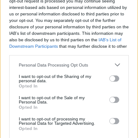
opt-out request is processed you may continue seeing
másodperc erejéig egy reklám tünt elő, de
interest-based ads based on personal information utilized by
aztán ismét megjelent Smith, aki hosszan
us or personal information disclosed to third parties prior to
esedezett a nézők bocsánatáért, majd áttért
your opt-out. You may separately opt-out of the further
a következő hírre, mely a Líbiában korábban
disclosure of your personal information by third parties on the
IAB’s list of downstream participants. This information may
megölt amerikai nagykövetről szólt.
also be disclosed by us to third parties on the
IAB’s List of
Downstream Participants
that may further disclose it to other
A csatorna a történteket követően ismételten
third parties.
elnézést kért, mint mondták, öt másodperces
késleltetéssel adták az élő felvételt – mely
Please note that this website/app uses one or more Google
Personal Data Processing Opt Outs
módszer pont az ilyen eseteket volt hivatott
services and may gather and store information including but
kiszűrni –, „de elszúrták”.
not limited to your visit or usage behaviour. You may click to
I want to opt-out of the Sharing of my
personal data.
grant or deny consent to Google and its third-party tags to
Opted In
use your data for below specified purposes in below Google
Forrás:
Huffington Post
consent section.
I want to opt-out of the Sale of my
Personal Data.
Opted In
I want to opt-out of processing my
Personal Data for Targeted Advertising.
Amerika
Film
Média
Botrány
Öngyilkosság
Opted In