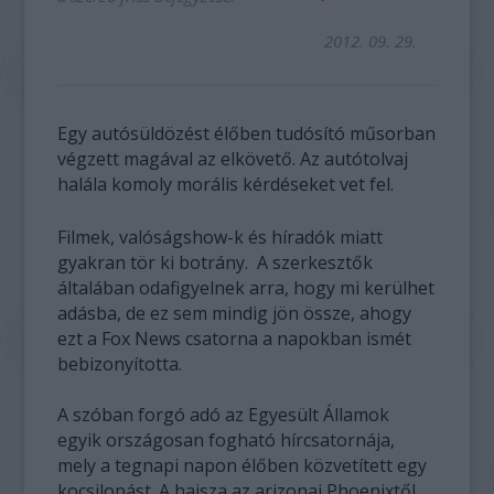
2012. 09. 29.
Egy autósüldözést élőben tudósító műsorban
végzett magával az elkövető. Az autótolvaj
halála komoly morális kérdéseket vet fel.
Filmek, valóságshow-k és híradók miatt
gyakran tör ki botrány. A szerkesztők
általában odafigyelnek arra, hogy mi kerülhet
adásba, de ez sem mindig jön össze, ahogy
ezt a Fox News csatorna a napokban ismét
bebizonyította.
A szóban forgó adó az Egyesült Államok
egyik országosan fogható hírcsatornája,
mely a tegnapi napon élőben közvetített egy
kocsilopást. A hajsza az arizonai Phoenixtől