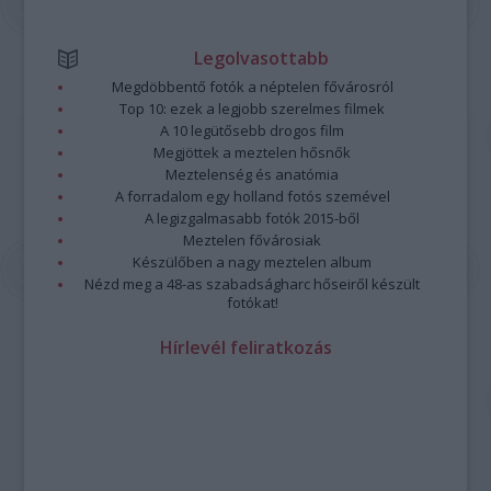
Legolvasottabb
Megdöbbentő fotók a néptelen fővárosról
Top 10: ezek a legjobb szerelmes filmek
A 10 legütősebb drogos film
Megjöttek a meztelen hősnők
Meztelenség és anatómia
A forradalom egy holland fotós szemével
A legizgalmasabb fotók 2015-ből
Meztelen fővárosiak
Készülőben a nagy meztelen album
Nézd meg a 48-as szabadságharc hőseiről készült
fotókat!
Hírlevél feliratkozás