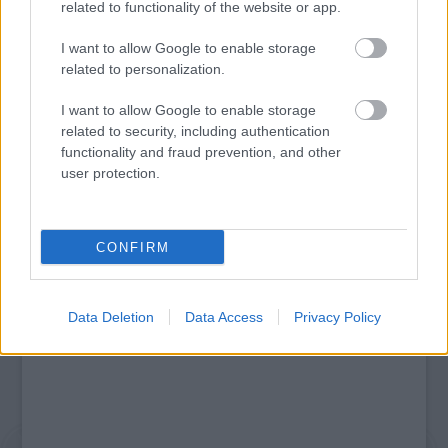
related to functionality of the website or app.
I want to allow Google to enable storage
related to personalization.
SZÁGULDÁS, SÁRKÁNYOK, ROSSZFIÚK – A NYÁR
I want to allow Google to enable storage
10 LEGKEDVELTEBB MOZIJA MAGYARORSZÁGON
related to security, including authentication
functionality and fraud prevention, and other
user protection.
A bejegyzés trackback címe:
https://kulturpart.hu/api/trackback/id/7911206
Kommentek:
CONFIRM
A hozzászólások a
vonatkozó jogszabályok
értelmében felhasználói tartalomnak
minősülnek, értük a
szolgáltatás technikai
üzemeltetője semmilyen felelősséget
nem vállal, azokat nem ellenőrzi. Kifogás esetén forduljon a blog szerkesztőjéhez.
Data Deletion
Data Access
Privacy Policy
Részletek a
Felhasználási feltételekben
és az
adatvédelmi tájékoztatóban
.