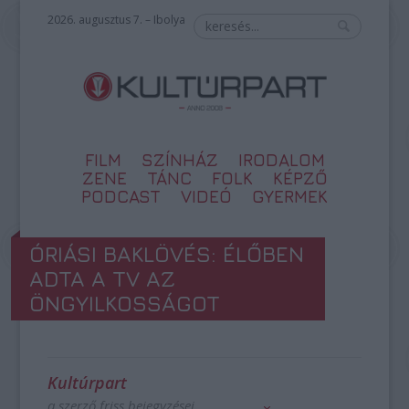
2026. augusztus 7. – Ibolya
FILM
SZÍNHÁZ
IRODALOM
ZENE
TÁNC
FOLK
KÉPZŐ
PODCAST
VIDEÓ
GYERMEK
ÓRIÁSI BAKLÖVÉS: ÉLŐBEN
ADTA A TV AZ
ÖNGYILKOSSÁGOT
Kultúrpart
a szerző friss bejegyzései