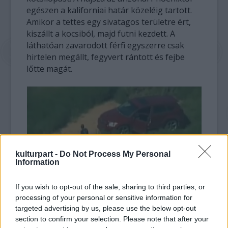
egészen a kaliforniai határ közeléig tartott.
Amikor a tettes egy sivatagos területre ért,
kiszállt a kocsiból, majd futni kezdett. A
láthatóan zavarodott férfi egyszerre csak
hirtelen megállt, fegyvert rántott és fejbe
lőtte magát.
kulturpart -
Do Not Process My Personal
Information
Az elkövető alig egy perccel öngyilkossága előtt
If you wish to opt-out of the sale, sharing to third parties, or
processing of your personal or sensitive information for
Amint a tolvaj teste elterült, a műsorvezető,
targeted advertising by us, please use the below opt-out
Shepard Smith kiabálni kezdett, hogy azonnal
section to confirm your selection. Please note that after your
hagyják a közvetítést, majd egy pár