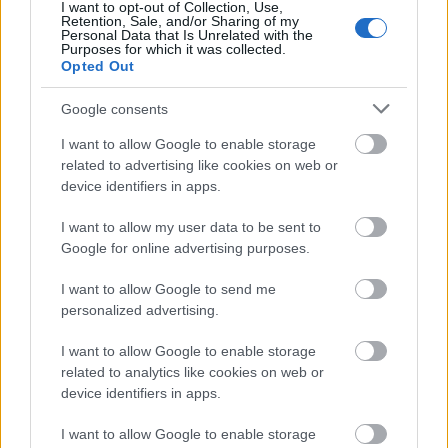
I want to opt-out of Collection, Use,
Retention, Sale, and/or Sharing of my
Personal Data that Is Unrelated with the
Purposes for which it was collected.
Opted Out
Google consents
SZEMBE MERSZ NÉZNI AZZAL, AKIVÉ
I want to allow Google to enable storage
VÁLHATTÁL VOLNA?
related to advertising like cookies on web or
device identifiers in apps.
I want to allow my user data to be sent to
Google for online advertising purposes.
I want to allow Google to send me
personalized advertising.
TERMÉSZETFELETTI ERŐK ÉS ELFELEDETT
TITKOK: ITT A SHELBY OAKS – A GONOSZ
I want to allow Google to enable storage
NYOMÁBAN MAGYAR ELŐZETESE
related to analytics like cookies on web or
device identifiers in apps.
I want to allow Google to enable storage